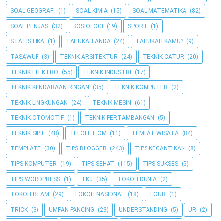
SOAL GEOGRAFI
(1)
SOAL KIMIA
(15)
SOAL MATEMATIKA
(82)
SOAL PENJAS
(32)
SOSIOLOGI
(19)
SPORT
(1)
STATISTIKA
(1)
TAHUKAH ANDA
(24)
TAHUKAH KAMU?
(9)
TASAWUF
(3)
TEKNIK ARSITEKTUR
(24)
TEKNIK CATUR
(20)
TEKNIK ELEKTRO
(55)
TEKNIK INDUSTRI
(17)
TEKNIK KENDARAAN RINGAN
(35)
TEKNIK KOMPUTER
(2)
TEKNIK LINGKUNGAN
(24)
TEKNIK MESIN
(61)
TEKNIK OTOMOTIF
(1)
TEKNIK PERTAMBANGAN
(5)
TEKNIK SIPIL
(48)
TELOLET OM
(11)
TEMPAT WISATA
(84)
TEMPLATE
(30)
TIPS BLOGGER
(243)
TIPS KECANTIKAN
(8)
TIPS KOMPUTER
(19)
TIPS SEHAT
(115)
TIPS SUKSES
(5)
TIPS WORDPRESS
(1)
TKJ
(35)
TOKOH DUNIA
(2)
TOKOH ISLAM
(29)
TOKOH NASIONAL
(18)
TOUR
(1)
TRICK
(3)
UMPAN PANCING
(23)
UNDERSTANDING
(5)
UR
(2)