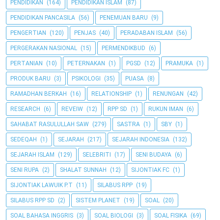
PENDIDIKAN
(164)
PENDIDIKAN ISLAM
(87)
PENDIDIKAN PANCASILA
(56)
PENEMUAN BARU
(9)
PENGERTIAN
(120)
PENJAS
(40)
PERADABAN ISLAM
(56)
PERGERAKAN NASIONAL
(15)
PERMENDIKBUD
(6)
PERTANIAN
(10)
PETERNAKAN
(1)
PGSD
(12)
PRAMUKA
(1)
PRODUK BARU
(3)
PSIKOLOGI
(35)
PUASA
(8)
RAMADHAN BERKAH
(16)
RELATIONSHIP
(1)
RENUNGAN
(42)
RESEARCH
(6)
REVEIW
(12)
RPP SD
(1)
RUKUN IMAN
(6)
SAHABAT RASULULLAH SAW
(279)
SASTRA
(1)
SBY
(1)
SEDEQAH
(1)
SEJARAH
(217)
SEJARAH INDONESIA
(132)
SEJARAH ISLAM
(129)
SELEBRITI
(17)
SENI BUDAYA
(6)
SENI RUPA
(2)
SHALAT SUNNAH
(12)
SIJONTIAK FC
(1)
SIJONTIAK LAWUIK P.T
(11)
SILABUS RPP
(19)
SILABUS RPP SD
(2)
SISTEM PLANET
(19)
SOAL
(20)
SOAL BAHASA INGGRIS
(3)
SOAL BIOLOGI
(3)
SOAL FISIKA
(69)