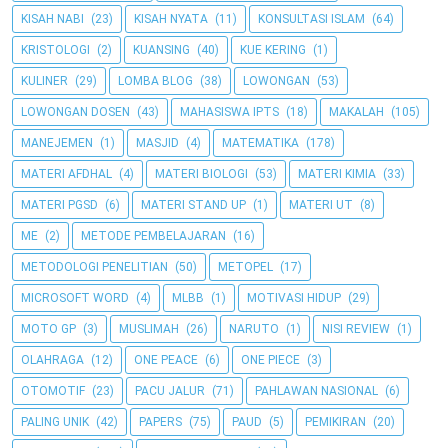
KISAH NABI
(23)
KISAH NYATA
(11)
KONSULTASI ISLAM
(64)
KRISTOLOGI
(2)
KUANSING
(40)
KUE KERING
(1)
KULINER
(29)
LOMBA BLOG
(38)
LOWONGAN
(53)
LOWONGAN DOSEN
(43)
MAHASISWA IPTS
(18)
MAKALAH
(105)
MANEJEMEN
(1)
MASJID
(4)
MATEMATIKA
(178)
MATERI AFDHAL
(4)
MATERI BIOLOGI
(53)
MATERI KIMIA
(33)
MATERI PGSD
(6)
MATERI STAND UP
(1)
MATERI UT
(8)
ME
(2)
METODE PEMBELAJARAN
(16)
METODOLOGI PENELITIAN
(50)
METOPEL
(17)
MICROSOFT WORD
(4)
MLBB
(1)
MOTIVASI HIDUP
(29)
MOTO GP
(3)
MUSLIMAH
(26)
NARUTO
(1)
NISI REVIEW
(1)
OLAHRAGA
(12)
ONE PEACE
(6)
ONE PIECE
(3)
OTOMOTIF
(23)
PACU JALUR
(71)
PAHLAWAN NASIONAL
(6)
PALING UNIK
(42)
PAPERS
(75)
PAUD
(5)
PEMIKIRAN
(20)