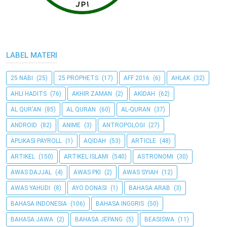
LABEL MATERI
25 NABI
(25)
25 PROPHETS
(17)
AFF 2016
(6)
AHLAK
(32)
AHLI HADITS
(76)
AKHIR ZAMAN
(2)
AKIDAH
(62)
AL QUR'AN
(85)
AL QURAN
(60)
AL-QURAN
(37)
ANDROID
(82)
ANIME
(3)
ANTROPOLOGI
(27)
APLIKASI PAYROLL
(1)
AQIDAH
(53)
ARTICLE
(48)
ARTIKEL
(150)
ARTIKEL ISLAMI
(540)
ASTRONOMI
(30)
AWAS DAJJAL
(4)
AWAS PKI
(2)
AWAS SYIAH
(12)
AWAS YAHUDI
(8)
AYO DONASI
(1)
BAHASA ARAB
(3)
BAHASA INDONESIA
(106)
BAHASA INGGRIS
(50)
BAHASA JAWA
(2)
BAHASA JEPANG
(5)
BEASISWA
(11)