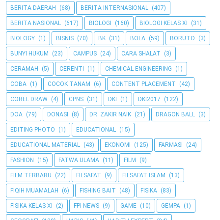
BERITA DAERAH
(68)
BERITA INTERNASIONAL
(407)
BERITA NASIONAL
(617)
BIOLOGI
(160)
BIOLOGI KELAS XI
(31)
BIOLOGY
(1)
BISNIS
(70)
BK
(31)
BOLA
(59)
BORUTO
(3)
BUNYI HUKUM
(23)
CAMPUS
(24)
CARA SHALAT
(3)
CERAMAH
(5)
CERENTI
(1)
CHEMICAL ENGINEERING
(1)
COBA
(1)
COCOK TANAM
(6)
CONTENT PLACEMENT
(42)
COREL DRAW
(4)
CPNS
(31)
DKI
(1)
DKI2017
(122)
DOA
(79)
DONASI
(8)
DR. ZAKIR NAIK
(21)
DRAGON BALL
(3)
EDITING PHOTO
(1)
EDUCATIONAL
(15)
EDUCATIONAL MATERIAL
(43)
EKONOMI
(125)
FARMASI
(24)
FASHION
(15)
FATWA ULAMA
(11)
FILM
(9)
FILM TERBARU
(22)
FILSAFAT
(9)
FILSAFAT ISLAM
(13)
FIQIH MUAMALAH
(6)
FISHING BAIT
(48)
FISIKA
(83)
FISIKA KELAS XI
(2)
FPI NEWS
(9)
GAME
(10)
GEMPA
(1)