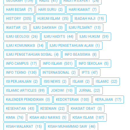
GEOGRAFI
(139)
HADIS
(41)
HADITH EXPERT
(24)
HARI BESAR
(7)
HARI GURU
(2)
HARI KIAMAT
(7)
HISTORY
(205)
HUKUM ISLAM
(35)
IBADAH HAJI
(19)
IKASTAR
(2)
ILMU DAKWAH
(3)
ILMU FILSAFAT
(13)
ILMU GEOLOGI
(26)
ILMU HADITS
(44)
ILMU HUKUM
(59)
ILMU KOMUNIKASI
(34)
ILMU PENGETAHUAN ALAM
(1)
ILMU PENGETAHUAN SOSIAL
(4)
INFO BEASISWA
(8)
INFO CAMPUS
(17)
INFO ISLAMI
(501)
INFO SEKOLAH
(5)
INFO TEKNO
(130)
INTERNASIONAL
(2)
IPTS
(47)
ISI PERJANJIAN
(2)
ISIS NEWS
(2)
ISLAMI
(2)
ISLAMIC
(22)
ISLAMIC ARTICLES
(89)
JOKOWI
(10)
JURNAL
(22)
KALENDER PENDIDIKAN
(3)
KEDOKTERAN
(100)
KERAJAAN
(17)
KESEHATAN
(43)
KESENIAN
(22)
KHASIAT OBAT
(3)
KIMIA
(76)
KISAH ABU NAWAS
(5)
KISAH ISLAMI
(187)
KISAH MALAIKAT
(15)
KISAH MUHAMMAD SAW
(46)