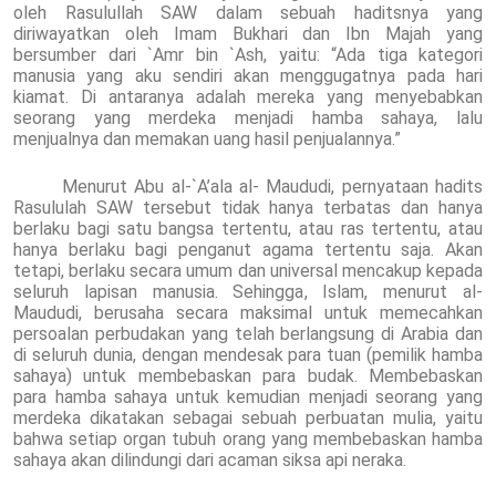
oleh Rasulullah SAW dalam sebuah haditsnya yang
diriwayatkan oleh Imam Bukhari dan Ibn Majah yang
bersumber dari `Amr bin `Ash, yaitu: “Ada tiga kategori
manusia yang aku sendiri akan menggugatnya pada hari
kiamat. Di antaranya adalah mereka yang menyebabkan
seorang yang merdeka menjadi hamba sahaya, lalu
menjualnya dan memakan uang hasil penjualannya.”
Menurut Abu al-`A’ala al- Maududi, pernyataan hadits
Rasululah SAW tersebut tidak hanya terbatas dan hanya
berlaku bagi satu bangsa tertentu, atau ras tertentu, atau
hanya berlaku bagi penganut agama tertentu saja. Akan
tetapi, berlaku secara umum dan universal mencakup kepada
seluruh lapisan manusia. Sehingga, Islam, menurut al-
Maududi, berusaha secara maksimal untuk memecahkan
persoalan perbudakan yang telah berlangsung di Arabia dan
di seluruh dunia, dengan mendesak para tuan (pemilik hamba
sahaya) untuk membebaskan para budak. Membebaskan
para hamba sahaya untuk kemudian menjadi seorang yang
merdeka dikatakan sebagai sebuah perbuatan mulia, yaitu
bahwa setiap organ tubuh orang yang membebaskan hamba
sahaya akan dilindungi dari acaman siksa api neraka.