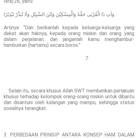
Isra):26, yaitu:
وَاٰتِ ذَا الْقُرْبٰى حَقَّهٗ وَالْمِسْكِيْنَ وَابْنَ السَّبِيْلِ وَلَا تُبَذِّرْ تَبْذِيْرًا.
Artinya: “Dan berikanlah kepada keluarga-keluarga yang
dekat akan haknya, kepada orang miskin dan orang yang
dalam perjalanan; dan janganlah kamu menghambur-
hamburkan (hartamu) secara boros.”
7
Selain itu, secara khusus Allah SWT memberikan perlakuan
khusus terhadap kelompok orang-orang miskin untuk dibantu
dan disantuni oleh kalangan yang mampu, sehingga status
sosialnya terangkat.
3. PERBEDAAN PRINSIP ANTARA KONSEP HAM DALAM