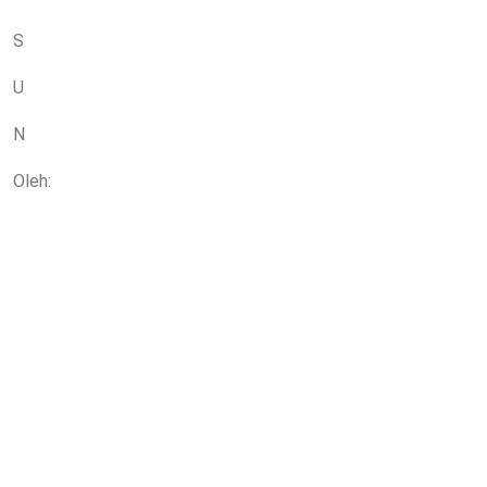
S
U
N
Oleh: