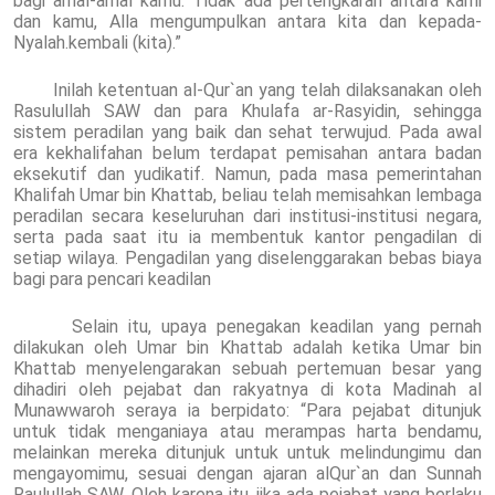
bagi amal-amal kamu. Tidak ada pertengkaran antara kami
dan kamu, Alla mengumpulkan antara kita dan kepada-
Nyalah.kembali (kita).”
Inilah ketentuan al-Qur`an yang telah dilaksanakan oleh
Rasulullah SAW dan para Khulafa ar-Rasyidin, sehingga
sistem peradilan yang baik dan sehat terwujud. Pada awal
era kekhalifahan belum terdapat pemisahan antara badan
eksekutif dan yudikatif. Namun, pada masa pemerintahan
Khalifah Umar bin Khattab, beliau telah memisahkan lembaga
peradilan secara keseluruhan dari institusi-institusi negara,
serta pada saat itu ia membentuk kantor pengadilan di
setiap wilaya. Pengadilan yang diselenggarakan bebas biaya
bagi para pencari keadilan
Selain itu, upaya penegakan keadilan yang pernah
dilakukan oleh Umar bin Khattab adalah ketika Umar bin
Khattab menyelengarakan sebuah pertemuan besar yang
dihadiri oleh pejabat dan rakyatnya di kota Madinah al
Munawwaroh seraya ia berpidato: “Para pejabat ditunjuk
untuk tidak menganiaya atau merampas harta bendamu,
melainkan mereka ditunjuk untuk untuk melindungimu dan
mengayomimu, sesuai dengan ajaran alQur`an dan Sunnah
Raulullah SAW. Oleh karena itu, jika ada pejabat yang berlaku