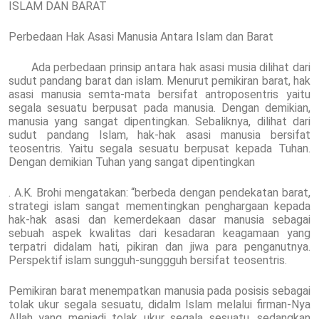
ISLAM DAN BARAT
Perbedaan Hak Asasi Manusia Antara Islam dan Barat
Ada perbedaan prinsip antara hak asasi musia dilihat dari
sudut pandang barat dan islam. Menurut pemikiran barat, hak
asasi manusia semta-mata bersifat antroposentris yaitu
segala sesuatu berpusat pada manusia. Dengan demikian,
manusia yang sangat dipentingkan. Sebaliknya, dilihat dari
sudut pandang Islam, hak-hak asasi manusia bersifat
teosentris. Yaitu segala sesuatu berpusat kepada Tuhan.
Dengan demikian Tuhan yang sangat dipentingkan
. A.K. Brohi mengatakan: “berbeda dengan pendekatan barat,
strategi islam sangat mementingkan penghargaan kepada
hak-hak asasi dan kemerdekaan dasar manusia sebagai
sebuah aspek kwalitas dari kesadaran keagamaan yang
terpatri didalam hati, pikiran dan jiwa para penganutnya.
Perspektif islam sungguh-sunggguh bersifat teosentris.
Pemikiran barat menempatkan manusia pada posisis sebagai
tolak ukur segala sesuatu, didalm Islam melalui firman-Nya
Allah yang menjadi tolak ukur segala sesuatu, sedangkan