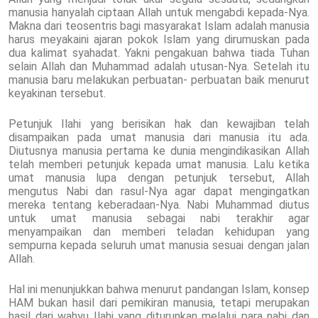
manusia hanyalah ciptaan Allah untuk mengabdi kepada-Nya.
Makna dari teosentris bagi masyarakat Islam adalah manusia
harus meyakaini ajaran pokok Islam yang dirumuskan pada
dua kalimat syahadat. Yakni pengakuan bahwa tiada Tuhan
selain Allah dan Muhammad adalah utusan-Nya. Setelah itu
manusia baru melakukan perbuatan- perbuatan baik menurut
keyakinan tersebut.
Petunjuk Ilahi yang berisikan hak dan kewajiban telah
disampaikan pada umat manusia dari manusia itu ada.
Diutusnya manusia pertama ke dunia mengindikasikan Allah
telah memberi petunjuk kepada umat manusia. Lalu ketika
umat manusia lupa dengan petunjuk tersebut, Allah
mengutus Nabi dan rasul-Nya agar dapat mengingatkan
mereka tentang keberadaan-Nya. Nabi Muhammad diutus
untuk umat manusia sebagai nabi terakhir agar
menyampaikan dan memberi teladan kehidupan yang
sempurna kepada seluruh umat manusia sesuai dengan jalan
Allah.
Hal ini menunjukkan bahwa menurut pandangan Islam, konsep
HAM bukan hasil dari pemikiran manusia, tetapi merupakan
hasil dari wahyu Ilahi yang diturunkan melalui para nabi dan