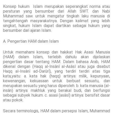
Konsep hukum Islam merupakan seperangkat norma atau
peraturan yang bersumber dari Allah SWT. dan Nabi
Muhammad saw. untuk mengatur tingkah laku manusia di
tengahtengah masyarakatnya. Dengan kalimat yang lebih
singkat, hukum Islam dapat diartikan sebagai hukum yang
bersumber dari ajaran Islam.
A. Pengertian HAM dalam Islam
Untuk memahami konsep dan hakikat Hak Asasi Manusia
(HAM) dalam Islam, terlebih dahulu akan dijelaskan
pengertian dasar tentang HAM. Dalam bahasa Arab, HAM
dikenal dengan (Haqq al-Insânî al-Asâsî atau juga disebut
Haqq al-Insânî ad-Darûrî), yang terdiri terdiri atas tiga
kata,yaitu: a. kata hak (haqq) artinya: milik, kepunyaan,
kewenangan, kekuasaan untuk berbuat sesuatu, dan
merupakan sesuatu yang harus diperoleh. b. kata manusia (al-
insân) artinya: makhluk yang berakal budi, dan berfungsi
sebagai subyek hukum. c. asasi (asâsî) artinya: bersifat dasar
atau pokok.
Secara terminologis, HAM dalam persepsi Islam, Muhammad