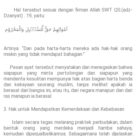
Hal tersebut sesuai dengan firman Allah SWT QS.(adz-
Dzariyat) : 19, yaitu:
اَمْوَالِهِمْ حَقٌّ لِّلسَّاۤىِٕلِ وَالْمَحْرُوْم
Artinya: “Dan pada harta-harta mereka ada hak-hak orang
miskin yang tidak mendapat bahagian.”
Pesan ayat tersebut menyatakan dan menegaskan bahwa
siapapun yang minta pertolongan dan siapapun yang
menderita kesulitan mempunyai hak atas bagian harta benda
dan kekayaan seorang muslim, tanpa melihat apakah ia
berasal dari bangsa ini, atau itu, dari negara manapun dan dari
ras manapun ia berasal.
3. Hak untuk Mendapatkan Kemerdekaan dan Kebebasan
Islam secara tegas melarang praktek perbudakan, dalam
bentuk orang yang merdeka menjadi hamba sahaya,
kemudian diperjualbelikannya. Sebagaimana telah dijelaskan