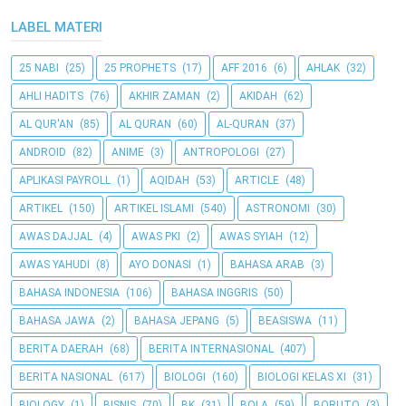
LABEL MATERI
25 NABI
(25)
25 PROPHETS
(17)
AFF 2016
(6)
AHLAK
(32)
AHLI HADITS
(76)
AKHIR ZAMAN
(2)
AKIDAH
(62)
AL QUR'AN
(85)
AL QURAN
(60)
AL-QURAN
(37)
ANDROID
(82)
ANIME
(3)
ANTROPOLOGI
(27)
APLIKASI PAYROLL
(1)
AQIDAH
(53)
ARTICLE
(48)
ARTIKEL
(150)
ARTIKEL ISLAMI
(540)
ASTRONOMI
(30)
AWAS DAJJAL
(4)
AWAS PKI
(2)
AWAS SYIAH
(12)
AWAS YAHUDI
(8)
AYO DONASI
(1)
BAHASA ARAB
(3)
BAHASA INDONESIA
(106)
BAHASA INGGRIS
(50)
BAHASA JAWA
(2)
BAHASA JEPANG
(5)
BEASISWA
(11)
BERITA DAERAH
(68)
BERITA INTERNASIONAL
(407)
BERITA NASIONAL
(617)
BIOLOGI
(160)
BIOLOGI KELAS XI
(31)
BIOLOGY
(1)
BISNIS
(70)
BK
(31)
BOLA
(59)
BORUTO
(3)