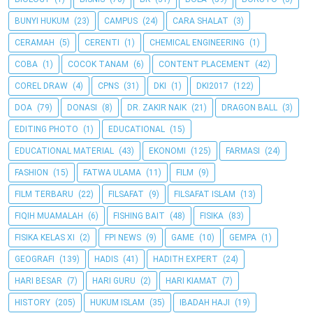
BUNYI HUKUM
(23)
CAMPUS
(24)
CARA SHALAT
(3)
CERAMAH
(5)
CERENTI
(1)
CHEMICAL ENGINEERING
(1)
COBA
(1)
COCOK TANAM
(6)
CONTENT PLACEMENT
(42)
COREL DRAW
(4)
CPNS
(31)
DKI
(1)
DKI2017
(122)
DOA
(79)
DONASI
(8)
DR. ZAKIR NAIK
(21)
DRAGON BALL
(3)
EDITING PHOTO
(1)
EDUCATIONAL
(15)
EDUCATIONAL MATERIAL
(43)
EKONOMI
(125)
FARMASI
(24)
FASHION
(15)
FATWA ULAMA
(11)
FILM
(9)
FILM TERBARU
(22)
FILSAFAT
(9)
FILSAFAT ISLAM
(13)
FIQIH MUAMALAH
(6)
FISHING BAIT
(48)
FISIKA
(83)
FISIKA KELAS XI
(2)
FPI NEWS
(9)
GAME
(10)
GEMPA
(1)
GEOGRAFI
(139)
HADIS
(41)
HADITH EXPERT
(24)
HARI BESAR
(7)
HARI GURU
(2)
HARI KIAMAT
(7)
HISTORY
(205)
HUKUM ISLAM
(35)
IBADAH HAJI
(19)