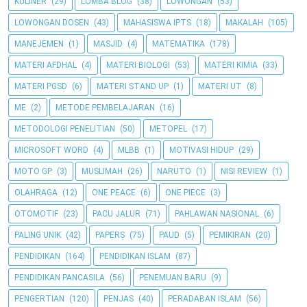
KULINER
(29)
LOMBA BLOG
(38)
LOWONGAN
(53)
LOWONGAN DOSEN
(43)
MAHASISWA IPTS
(18)
MAKALAH
(105)
MANEJEMEN
(1)
MASJID
(4)
MATEMATIKA
(178)
MATERI AFDHAL
(4)
MATERI BIOLOGI
(53)
MATERI KIMIA
(33)
MATERI PGSD
(6)
MATERI STAND UP
(1)
MATERI UT
(8)
ME
(2)
METODE PEMBELAJARAN
(16)
METODOLOGI PENELITIAN
(50)
METOPEL
(17)
MICROSOFT WORD
(4)
MLBB
(1)
MOTIVASI HIDUP
(29)
MOTO GP
(3)
MUSLIMAH
(26)
NARUTO
(1)
NISI REVIEW
(1)
OLAHRAGA
(12)
ONE PEACE
(6)
ONE PIECE
(3)
OTOMOTIF
(23)
PACU JALUR
(71)
PAHLAWAN NASIONAL
(6)
PALING UNIK
(42)
PAPERS
(75)
PAUD
(5)
PEMIKIRAN
(20)
PENDIDIKAN
(164)
PENDIDIKAN ISLAM
(87)
PENDIDIKAN PANCASILA
(56)
PENEMUAN BARU
(9)
PENGERTIAN
(120)
PENJAS
(40)
PERADABAN ISLAM
(56)