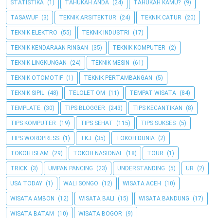
STATISTIKA
(1)
TAHUKAH ANDA
(24)
TAHUKAH KAMU?
(9)
TASAWUF
(3)
TEKNIK ARSITEKTUR
(24)
TEKNIK CATUR
(20)
TEKNIK ELEKTRO
(55)
TEKNIK INDUSTRI
(17)
TEKNIK KENDARAAN RINGAN
(35)
TEKNIK KOMPUTER
(2)
TEKNIK LINGKUNGAN
(24)
TEKNIK MESIN
(61)
TEKNIK OTOMOTIF
(1)
TEKNIK PERTAMBANGAN
(5)
TEKNIK SIPIL
(48)
TELOLET OM
(11)
TEMPAT WISATA
(84)
TEMPLATE
(30)
TIPS BLOGGER
(243)
TIPS KECANTIKAN
(8)
TIPS KOMPUTER
(19)
TIPS SEHAT
(115)
TIPS SUKSES
(5)
TIPS WORDPRESS
(1)
TKJ
(35)
TOKOH DUNIA
(2)
TOKOH ISLAM
(29)
TOKOH NASIONAL
(18)
TOUR
(1)
TRICK
(3)
UMPAN PANCING
(23)
UNDERSTANDING
(5)
UR
(2)
USA TODAY
(1)
WALI SONGO
(12)
WISATA ACEH
(10)
WISATA AMBON
(12)
WISATA BALI
(15)
WISATA BANDUNG
(17)
WISATA BATAM
(10)
WISATA BOGOR
(9)