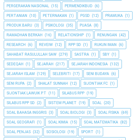
PERGERAKAN NASIONAL
(15)
PERMENDIKBUD
(6)
PERTANIAN
(10)
PETERNAKAN
(1)
PGSD
(12)
PRAMUKA
(1)
PRODUK BARU
(3)
PSIKOLOGI
(35)
PUASA
(8)
RAMADHAN BERKAH
(16)
RELATIONSHIP
(1)
RENUNGAN
(42)
RESEARCH
(6)
REVEIW
(12)
RPP SD
(1)
RUKUN IMAN
(6)
SAHABAT RASULULLAH SAW
(279)
SASTRA
(1)
SBY
(1)
SEDEQAH
(1)
SEJARAH
(217)
SEJARAH INDONESIA
(132)
SEJARAH ISLAM
(129)
SELEBRITI
(17)
SENI BUDAYA
(6)
SENI RUPA
(2)
SHALAT SUNNAH
(12)
SIJONTIAK FC
(1)
SIJONTIAK LAWUIK P.T
(11)
SILABUS RPP
(19)
SILABUS RPP SD
(2)
SISTEM PLANET
(19)
SOAL
(20)
SOAL BAHASA INGGRIS
(3)
SOAL BIOLOGI
(3)
SOAL FISIKA
(69)
SOAL GEOGRAFI
(1)
SOAL KIMIA
(15)
SOAL MATEMATIKA
(82)
SOAL PENJAS
(32)
SOSIOLOGI
(19)
SPORT
(1)