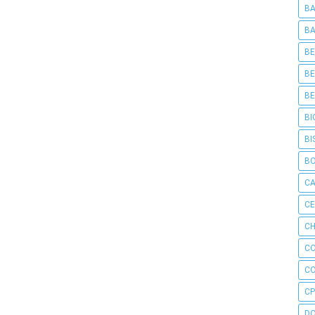
BA
BA
BE
BE
BE
BI
BI
B
C
C
CH
C
C
CP
D