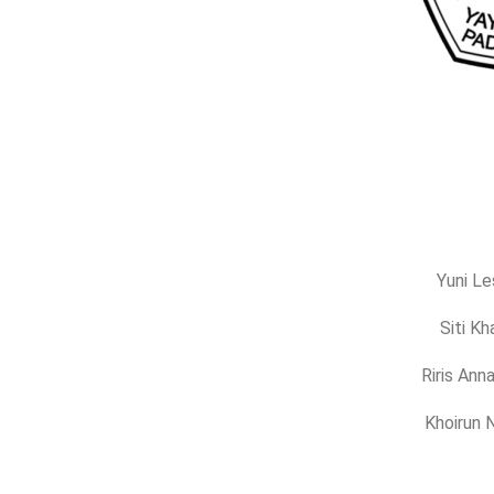
Yuni Le
Siti K
Riris Ann
Khoirun 