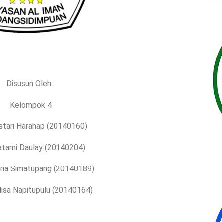
Disusun Oleh:
Kelompok 4
stari Harahap (20140160)
hatami Daulay (20140204)
aria Simatupang (20140189)
Nisa Napitupulu (20140164)