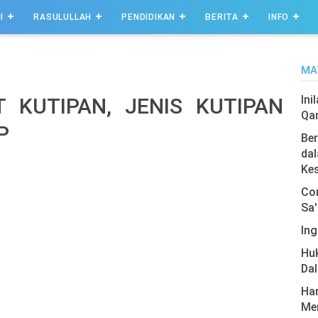
I
RASULULLAH
PENDIDIKAN
BERITA
INFO
MA
Ini
 KUTIPAN, JENIS KUTIPAN
Qa
P
Ber
dal
Ke
Com
Sa'
Ing
Hu
Da
Har
Men