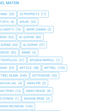
BEL MATERI
 NABI
(25)
25 PROPHETS
(17)
F 2016
(6)
AHLAK
(32)
LI HADITS
(76)
AKHIR ZAMAN
(2)
IDAH
(62)
AL QUR'AN
(85)
 QURAN
(60)
AL-QURAN
(37)
DROID
(82)
ANIME
(3)
NTROPOLOGI
(27)
APLIKASI PAYROLL
(1)
IDAH
(53)
ARTICLE
(48)
ARTIKEL
(150)
TIKEL ISLAMI
(540)
ASTRONOMI
(30)
AS DAJJAL
(4)
AWAS PKI
(2)
AS SYIAH
(12)
AWAS YAHUDI
(8)
O DONASI
(1)
BAHASA ARAB
(3)
HASA INDONESIA
(106)