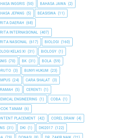
HASA INGGRIS
(50)
BAHASA JAWA
(2)
HASA JEPANG
(5)
BEASISWA
(11)
RITA DAERAH
(68)
RITA INTERNASIONAL
(407)
RITA NASIONAL
(617)
BIOLOGI
(160)
OLOGI KELAS XI
(31)
BIOLOGY
(1)
SNIS
(70)
BK
(31)
BOLA
(59)
ORUTO
(3)
BUNYI HUKUM
(23)
AMPUS
(24)
CARA SHALAT
(3)
ERAMAH
(5)
CERENTI
(1)
EMICAL ENGINEERING
(1)
COBA
(1)
OCOK TANAM
(6)
ONTENT PLACEMENT
(42)
COREL DRAW
(4)
NS
(31)
DKI
(1)
DKI2017
(122)
OA
(79)
DONASI
(8)
DR. ZAKIR NAIK
(21)