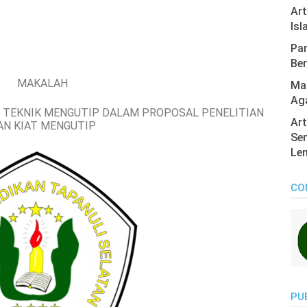
Ar
Isl
Pan
Ber
MAKALAH
Mas
Ag
N, TEKNIK MENGUTIP DALAM PROPOSAL PENELITIAN
Art
AN KIAT MENGUTIP
Sen
Len
CO
PU