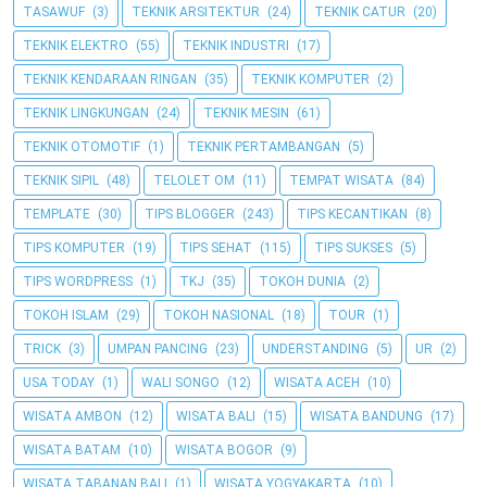
TASAWUF
(3)
TEKNIK ARSITEKTUR
(24)
TEKNIK CATUR
(20)
TEKNIK ELEKTRO
(55)
TEKNIK INDUSTRI
(17)
TEKNIK KENDARAAN RINGAN
(35)
TEKNIK KOMPUTER
(2)
TEKNIK LINGKUNGAN
(24)
TEKNIK MESIN
(61)
TEKNIK OTOMOTIF
(1)
TEKNIK PERTAMBANGAN
(5)
TEKNIK SIPIL
(48)
TELOLET OM
(11)
TEMPAT WISATA
(84)
TEMPLATE
(30)
TIPS BLOGGER
(243)
TIPS KECANTIKAN
(8)
TIPS KOMPUTER
(19)
TIPS SEHAT
(115)
TIPS SUKSES
(5)
TIPS WORDPRESS
(1)
TKJ
(35)
TOKOH DUNIA
(2)
TOKOH ISLAM
(29)
TOKOH NASIONAL
(18)
TOUR
(1)
TRICK
(3)
UMPAN PANCING
(23)
UNDERSTANDING
(5)
UR
(2)
USA TODAY
(1)
WALI SONGO
(12)
WISATA ACEH
(10)
WISATA AMBON
(12)
WISATA BALI
(15)
WISATA BANDUNG
(17)
WISATA BATAM
(10)
WISATA BOGOR
(9)
WISATA TABANAN BALI
(1)
WISATA YOGYAKARTA
(10)