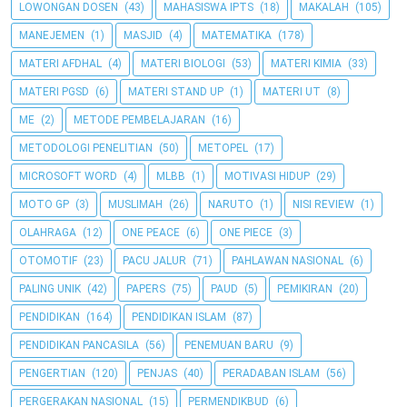
LOWONGAN DOSEN
(43)
MAHASISWA IPTS
(18)
MAKALAH
(105)
MANEJEMEN
(1)
MASJID
(4)
MATEMATIKA
(178)
MATERI AFDHAL
(4)
MATERI BIOLOGI
(53)
MATERI KIMIA
(33)
MATERI PGSD
(6)
MATERI STAND UP
(1)
MATERI UT
(8)
ME
(2)
METODE PEMBELAJARAN
(16)
METODOLOGI PENELITIAN
(50)
METOPEL
(17)
MICROSOFT WORD
(4)
MLBB
(1)
MOTIVASI HIDUP
(29)
MOTO GP
(3)
MUSLIMAH
(26)
NARUTO
(1)
NISI REVIEW
(1)
OLAHRAGA
(12)
ONE PEACE
(6)
ONE PIECE
(3)
OTOMOTIF
(23)
PACU JALUR
(71)
PAHLAWAN NASIONAL
(6)
PALING UNIK
(42)
PAPERS
(75)
PAUD
(5)
PEMIKIRAN
(20)
PENDIDIKAN
(164)
PENDIDIKAN ISLAM
(87)
PENDIDIKAN PANCASILA
(56)
PENEMUAN BARU
(9)
PENGERTIAN
(120)
PENJAS
(40)
PERADABAN ISLAM
(56)
PERGERAKAN NASIONAL
(15)
PERMENDIKBUD
(6)