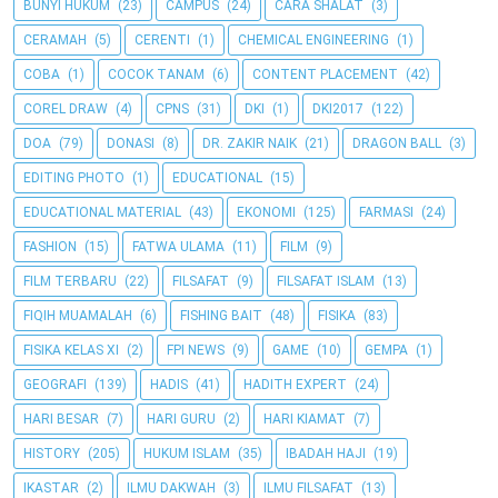
BUNYI HUKUM
(23)
CAMPUS
(24)
CARA SHALAT
(3)
CERAMAH
(5)
CERENTI
(1)
CHEMICAL ENGINEERING
(1)
COBA
(1)
COCOK TANAM
(6)
CONTENT PLACEMENT
(42)
COREL DRAW
(4)
CPNS
(31)
DKI
(1)
DKI2017
(122)
DOA
(79)
DONASI
(8)
DR. ZAKIR NAIK
(21)
DRAGON BALL
(3)
EDITING PHOTO
(1)
EDUCATIONAL
(15)
EDUCATIONAL MATERIAL
(43)
EKONOMI
(125)
FARMASI
(24)
FASHION
(15)
FATWA ULAMA
(11)
FILM
(9)
FILM TERBARU
(22)
FILSAFAT
(9)
FILSAFAT ISLAM
(13)
FIQIH MUAMALAH
(6)
FISHING BAIT
(48)
FISIKA
(83)
FISIKA KELAS XI
(2)
FPI NEWS
(9)
GAME
(10)
GEMPA
(1)
GEOGRAFI
(139)
HADIS
(41)
HADITH EXPERT
(24)
HARI BESAR
(7)
HARI GURU
(2)
HARI KIAMAT
(7)
HISTORY
(205)
HUKUM ISLAM
(35)
IBADAH HAJI
(19)
IKASTAR
(2)
ILMU DAKWAH
(3)
ILMU FILSAFAT
(13)