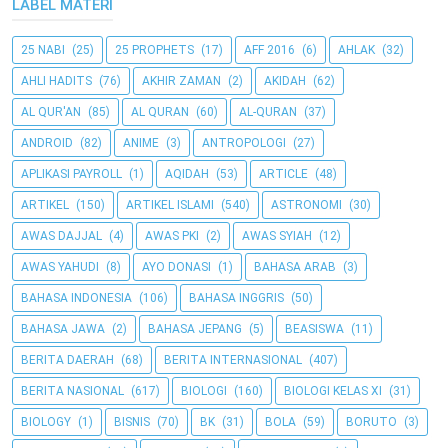
LABEL MATERI
25 NABI
(25)
25 PROPHETS
(17)
AFF 2016
(6)
AHLAK
(32)
AHLI HADITS
(76)
AKHIR ZAMAN
(2)
AKIDAH
(62)
AL QUR'AN
(85)
AL QURAN
(60)
AL-QURAN
(37)
ANDROID
(82)
ANIME
(3)
ANTROPOLOGI
(27)
APLIKASI PAYROLL
(1)
AQIDAH
(53)
ARTICLE
(48)
ARTIKEL
(150)
ARTIKEL ISLAMI
(540)
ASTRONOMI
(30)
AWAS DAJJAL
(4)
AWAS PKI
(2)
AWAS SYIAH
(12)
AWAS YAHUDI
(8)
AYO DONASI
(1)
BAHASA ARAB
(3)
BAHASA INDONESIA
(106)
BAHASA INGGRIS
(50)
BAHASA JAWA
(2)
BAHASA JEPANG
(5)
BEASISWA
(11)
BERITA DAERAH
(68)
BERITA INTERNASIONAL
(407)
BERITA NASIONAL
(617)
BIOLOGI
(160)
BIOLOGI KELAS XI
(31)
BIOLOGY
(1)
BISNIS
(70)
BK
(31)
BOLA
(59)
BORUTO
(3)