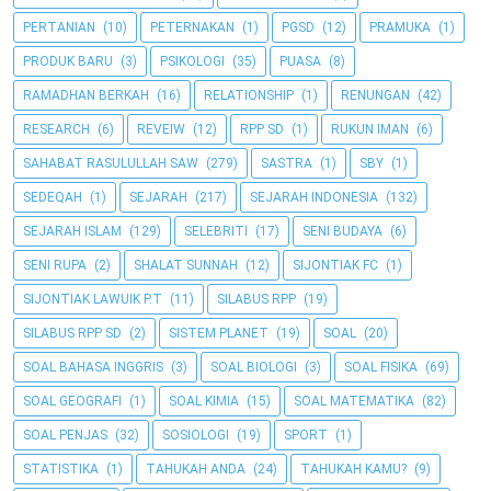
PERTANIAN
(10)
PETERNAKAN
(1)
PGSD
(12)
PRAMUKA
(1)
PRODUK BARU
(3)
PSIKOLOGI
(35)
PUASA
(8)
RAMADHAN BERKAH
(16)
RELATIONSHIP
(1)
RENUNGAN
(42)
RESEARCH
(6)
REVEIW
(12)
RPP SD
(1)
RUKUN IMAN
(6)
SAHABAT RASULULLAH SAW
(279)
SASTRA
(1)
SBY
(1)
SEDEQAH
(1)
SEJARAH
(217)
SEJARAH INDONESIA
(132)
SEJARAH ISLAM
(129)
SELEBRITI
(17)
SENI BUDAYA
(6)
SENI RUPA
(2)
SHALAT SUNNAH
(12)
SIJONTIAK FC
(1)
SIJONTIAK LAWUIK P.T
(11)
SILABUS RPP
(19)
SILABUS RPP SD
(2)
SISTEM PLANET
(19)
SOAL
(20)
SOAL BAHASA INGGRIS
(3)
SOAL BIOLOGI
(3)
SOAL FISIKA
(69)
SOAL GEOGRAFI
(1)
SOAL KIMIA
(15)
SOAL MATEMATIKA
(82)
SOAL PENJAS
(32)
SOSIOLOGI
(19)
SPORT
(1)
STATISTIKA
(1)
TAHUKAH ANDA
(24)
TAHUKAH KAMU?
(9)