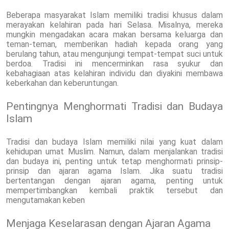
Beberapa masyarakat Islam memiliki tradisi khusus dalam
merayakan kelahiran pada hari Selasa. Misalnya, mereka
mungkin mengadakan acara makan bersama keluarga dan
teman-teman, memberikan hadiah kepada orang yang
berulang tahun, atau mengunjungi tempat-tempat suci untuk
berdoa. Tradisi ini mencerminkan rasa syukur dan
kebahagiaan atas kelahiran individu dan diyakini membawa
keberkahan dan keberuntungan.
Pentingnya Menghormati Tradisi dan Budaya
Islam
Tradisi dan budaya Islam memiliki nilai yang kuat dalam
kehidupan umat Muslim. Namun, dalam menjalankan tradisi
dan budaya ini, penting untuk tetap menghormati prinsip-
prinsip dan ajaran agama Islam. Jika suatu tradisi
bertentangan dengan ajaran agama, penting untuk
mempertimbangkan kembali praktik tersebut dan
mengutamakan keben
Menjaga Keselarasan dengan Ajaran Agama