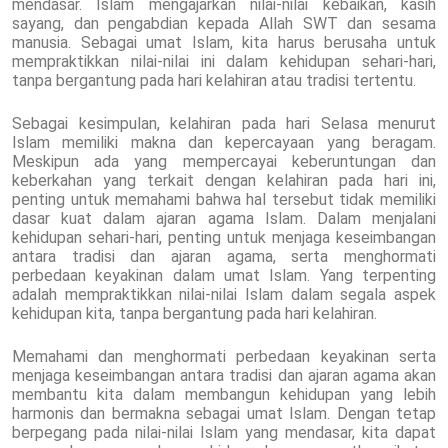
mendasar. Islam mengajarkan nilai-nilai kebaikan, kasih
sayang, dan pengabdian kepada Allah SWT dan sesama
manusia. Sebagai umat Islam, kita harus berusaha untuk
mempraktikkan nilai-nilai ini dalam kehidupan sehari-hari,
tanpa bergantung pada hari kelahiran atau tradisi tertentu.
Sebagai kesimpulan, kelahiran pada hari Selasa menurut
Islam memiliki makna dan kepercayaan yang beragam.
Meskipun ada yang mempercayai keberuntungan dan
keberkahan yang terkait dengan kelahiran pada hari ini,
penting untuk memahami bahwa hal tersebut tidak memiliki
dasar kuat dalam ajaran agama Islam. Dalam menjalani
kehidupan sehari-hari, penting untuk menjaga keseimbangan
antara tradisi dan ajaran agama, serta menghormati
perbedaan keyakinan dalam umat Islam. Yang terpenting
adalah mempraktikkan nilai-nilai Islam dalam segala aspek
kehidupan kita, tanpa bergantung pada hari kelahiran.
Memahami dan menghormati perbedaan keyakinan serta
menjaga keseimbangan antara tradisi dan ajaran agama akan
membantu kita dalam membangun kehidupan yang lebih
harmonis dan bermakna sebagai umat Islam. Dengan tetap
berpegang pada nilai-nilai Islam yang mendasar, kita dapat