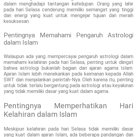
dalam menghadapi tantangan kehidupan. Orang yang lahir
pada hari Selasa cenderung memiliki semangat yang tinggi
dan energi yang kuat untuk mengejar tujuan dan meraih
kesuksesan.
Pentingnya Memahami Pengaruh Astrologi
dalam Islam
Walaupun ada yang mempercayai pengaruh astrologi dalam
memahami kelahiran pada hari Selasa, penting untuk diingat
bahwa astrologi bukanlah bagian dari ajaran agama Islam.
Ajaran Islam lebih menekankan pada keimanan kepada Allah
SWT dan menjalankan perintah-Nya. Oleh karena itu, penting
untuk tidak terlalu bergantung pada astrologi atau keyakinan
yang tidak memiliki dasar yang kuat dalam agama.
Pentingnya Memperhatikan Hari
Kelahiran dalam Islam
Meskipun kelahiran pada hari Selasa tidak memiliki dasar
yang kuat dalam ajaran Islam, ada beberapa pandangan dan