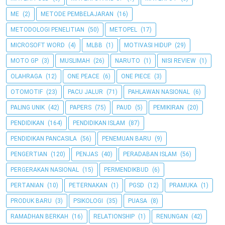
ME
(2)
METODE PEMBELAJARAN
(16)
METODOLOGI PENELITIAN
(50)
METOPEL
(17)
MICROSOFT WORD
(4)
MLBB
(1)
MOTIVASI HIDUP
(29)
MOTO GP
(3)
MUSLIMAH
(26)
NARUTO
(1)
NISI REVIEW
(1)
OLAHRAGA
(12)
ONE PEACE
(6)
ONE PIECE
(3)
OTOMOTIF
(23)
PACU JALUR
(71)
PAHLAWAN NASIONAL
(6)
PALING UNIK
(42)
PAPERS
(75)
PAUD
(5)
PEMIKIRAN
(20)
PENDIDIKAN
(164)
PENDIDIKAN ISLAM
(87)
PENDIDIKAN PANCASILA
(56)
PENEMUAN BARU
(9)
PENGERTIAN
(120)
PENJAS
(40)
PERADABAN ISLAM
(56)
PERGERAKAN NASIONAL
(15)
PERMENDIKBUD
(6)
PERTANIAN
(10)
PETERNAKAN
(1)
PGSD
(12)
PRAMUKA
(1)
PRODUK BARU
(3)
PSIKOLOGI
(35)
PUASA
(8)
RAMADHAN BERKAH
(16)
RELATIONSHIP
(1)
RENUNGAN
(42)