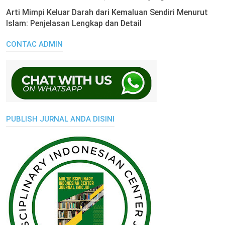
Arti Mimpi Keluar Darah dari Kemaluan Sendiri Menurut
Islam: Penjelasan Lengkap dan Detail
CONTAC ADMIN
PUBLISH JURNAL ANDA DISINI