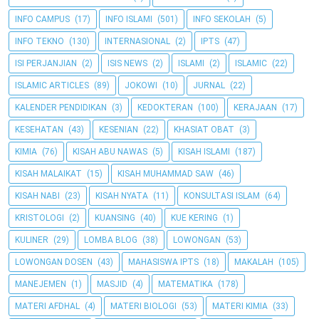
INFO CAMPUS
(17)
INFO ISLAMI
(501)
INFO SEKOLAH
(5)
INFO TEKNO
(130)
INTERNASIONAL
(2)
IPTS
(47)
ISI PERJANJIAN
(2)
ISIS NEWS
(2)
ISLAMI
(2)
ISLAMIC
(22)
ISLAMIC ARTICLES
(89)
JOKOWI
(10)
JURNAL
(22)
KALENDER PENDIDIKAN
(3)
KEDOKTERAN
(100)
KERAJAAN
(17)
KESEHATAN
(43)
KESENIAN
(22)
KHASIAT OBAT
(3)
KIMIA
(76)
KISAH ABU NAWAS
(5)
KISAH ISLAMI
(187)
KISAH MALAIKAT
(15)
KISAH MUHAMMAD SAW
(46)
KISAH NABI
(23)
KISAH NYATA
(11)
KONSULTASI ISLAM
(64)
KRISTOLOGI
(2)
KUANSING
(40)
KUE KERING
(1)
KULINER
(29)
LOMBA BLOG
(38)
LOWONGAN
(53)
LOWONGAN DOSEN
(43)
MAHASISWA IPTS
(18)
MAKALAH
(105)
MANEJEMEN
(1)
MASJID
(4)
MATEMATIKA
(178)
MATERI AFDHAL
(4)
MATERI BIOLOGI
(53)
MATERI KIMIA
(33)