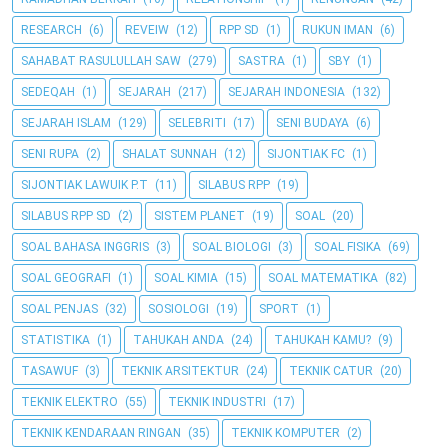
RESEARCH
(6)
REVEIW
(12)
RPP SD
(1)
RUKUN IMAN
(6)
SAHABAT RASULULLAH SAW
(279)
SASTRA
(1)
SBY
(1)
SEDEQAH
(1)
SEJARAH
(217)
SEJARAH INDONESIA
(132)
SEJARAH ISLAM
(129)
SELEBRITI
(17)
SENI BUDAYA
(6)
SENI RUPA
(2)
SHALAT SUNNAH
(12)
SIJONTIAK FC
(1)
SIJONTIAK LAWUIK P.T
(11)
SILABUS RPP
(19)
SILABUS RPP SD
(2)
SISTEM PLANET
(19)
SOAL
(20)
SOAL BAHASA INGGRIS
(3)
SOAL BIOLOGI
(3)
SOAL FISIKA
(69)
SOAL GEOGRAFI
(1)
SOAL KIMIA
(15)
SOAL MATEMATIKA
(82)
SOAL PENJAS
(32)
SOSIOLOGI
(19)
SPORT
(1)
STATISTIKA
(1)
TAHUKAH ANDA
(24)
TAHUKAH KAMU?
(9)
TASAWUF
(3)
TEKNIK ARSITEKTUR
(24)
TEKNIK CATUR
(20)
TEKNIK ELEKTRO
(55)
TEKNIK INDUSTRI
(17)
TEKNIK KENDARAAN RINGAN
(35)
TEKNIK KOMPUTER
(2)