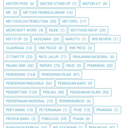
MATERI PGSD
(6)
MATERI STAND UP
(1)
MATERI UT
(8)
ME
(2)
METODE PEMBELAJARAN
(16)
METODOLOGI PENELITIAN
(50)
METOPEL
(17)
MICROSOFT WORD
(4)
MLBB
(1)
MOTIVASI HIDUP
(29)
MOTO GP
(3)
MUSLIMAH
(26)
NARUTO
(1)
NISI REVIEW
(1)
OLAHRAGA
(12)
ONE PEACE
(6)
ONE PIECE
(3)
OTOMOTIF
(23)
PACU JALUR
(71)
PAHLAWAN NASIONAL
(6)
PALING UNIK
(42)
PAPERS
(75)
PAUD
(5)
PEMIKIRAN
(20)
PENDIDIKAN
(164)
PENDIDIKAN ISLAM
(87)
PENDIDIKAN PANCASILA
(56)
PENEMUAN BARU
(9)
PENGERTIAN
(120)
PENJAS
(40)
PERADABAN ISLAM
(56)
PERGERAKAN NASIONAL
(15)
PERMENDIKBUD
(6)
PERTANIAN
(10)
PETERNAKAN
(1)
PGSD
(12)
PRAMUKA
(1)
PRODUK BARU
(3)
PSIKOLOGI
(35)
PUASA
(8)
RAMADHAN BERKAH
(16)
RELATIONSHIP
(1)
RENUNGAN
(42)