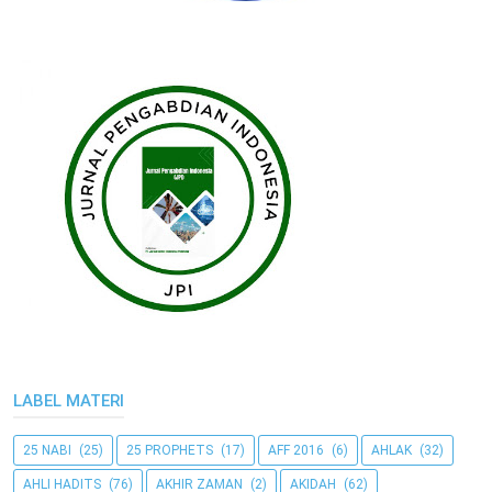
LABEL MATERI
25 NABI
(25)
25 PROPHETS
(17)
AFF 2016
(6)
AHLAK
(32)
AHLI HADITS
(76)
AKHIR ZAMAN
(2)
AKIDAH
(62)