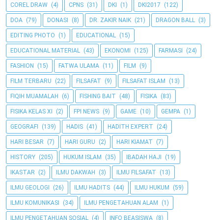
COREL DRAW
(4)
CPNS
(31)
DKI
(1)
DKI2017
(122)
DOA
(79)
DONASI
(8)
DR. ZAKIR NAIK
(21)
DRAGON BALL
(3)
EDITING PHOTO
(1)
EDUCATIONAL
(15)
EDUCATIONAL MATERIAL
(43)
EKONOMI
(125)
FARMASI
(24)
FASHION
(15)
FATWA ULAMA
(11)
FILM
(9)
FILM TERBARU
(22)
FILSAFAT
(9)
FILSAFAT ISLAM
(13)
FIQIH MUAMALAH
(6)
FISHING BAIT
(48)
FISIKA
(83)
FISIKA KELAS XI
(2)
FPI NEWS
(9)
GAME
(10)
GEMPA
(1)
GEOGRAFI
(139)
HADIS
(41)
HADITH EXPERT
(24)
HARI BESAR
(7)
HARI GURU
(2)
HARI KIAMAT
(7)
HISTORY
(205)
HUKUM ISLAM
(35)
IBADAH HAJI
(19)
IKASTAR
(2)
ILMU DAKWAH
(3)
ILMU FILSAFAT
(13)
ILMU GEOLOGI
(26)
ILMU HADITS
(44)
ILMU HUKUM
(59)
ILMU KOMUNIKASI
(34)
ILMU PENGETAHUAN ALAM
(1)
ILMU PENGETAHUAN SOSIAL
(4)
INFO BEASISWA
(8)