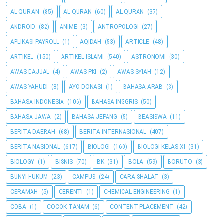
AL QUR'AN
(85)
AL QURAN
(60)
AL-QURAN
(37)
ANDROID
(82)
ANIME
(3)
ANTROPOLOGI
(27)
APLIKASI PAYROLL
(1)
AQIDAH
(53)
ARTICLE
(48)
ARTIKEL
(150)
ARTIKEL ISLAMI
(540)
ASTRONOMI
(30)
AWAS DAJJAL
(4)
AWAS PKI
(2)
AWAS SYIAH
(12)
AWAS YAHUDI
(8)
AYO DONASI
(1)
BAHASA ARAB
(3)
BAHASA INDONESIA
(106)
BAHASA INGGRIS
(50)
BAHASA JAWA
(2)
BAHASA JEPANG
(5)
BEASISWA
(11)
BERITA DAERAH
(68)
BERITA INTERNASIONAL
(407)
BERITA NASIONAL
(617)
BIOLOGI
(160)
BIOLOGI KELAS XI
(31)
BIOLOGY
(1)
BISNIS
(70)
BK
(31)
BOLA
(59)
BORUTO
(3)
BUNYI HUKUM
(23)
CAMPUS
(24)
CARA SHALAT
(3)
CERAMAH
(5)
CERENTI
(1)
CHEMICAL ENGINEERING
(1)
COBA
(1)
COCOK TANAM
(6)
CONTENT PLACEMENT
(42)