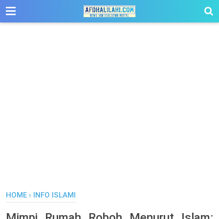
-->
HOME
›
INFO ISLAMI
Mimpi Rumah Roboh Menurut Islam: