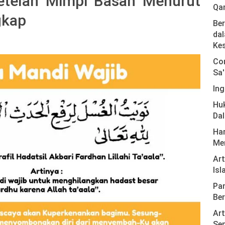
etelah Mimpi Basah Menurut
Qa
gkap
Ber
dal
Ke
Com
Sa'
Ing
Hu
Da
Har
Men
Ar
Isl
Pan
Ber
Art
Sen