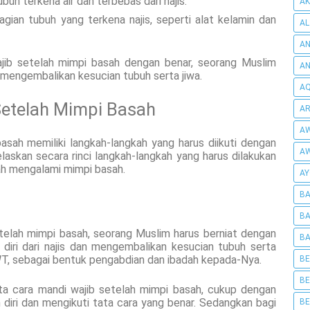
buh terkena air dan terbebas dari najis.
AK
agian tubuh yang terkena najis, seperti alat kelamin dan
AL
AN
ajib setelah mimpi basah dengan benar, seorang Muslim
A
 mengembalikan kesucian tubuh serta jiwa.
AQ
Setelah Mimpi Basah
AR
AW
asah memiliki langkah-langkah yang harus diikuti dengan
AW
elaskan secara rinci langkah-langkah yang harus dilakukan
ah mengalami mimpi basah.
AY
BA
BA
elah mimpi basah, seorang Muslim harus berniat dengan
BA
iri dari najis dan mengembalikan kesucian tubuh serta
 SWT, sebagai bentuk pengabdian dan ibadah kepada-Nya.
BE
BE
ta cara mandi wajib setelah mimpi basah, cukup dengan
diri dan mengikuti tata cara yang benar. Sedangkan bagi
BE