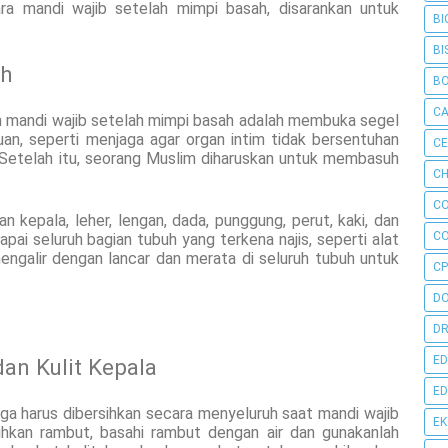
a mandi wajib setelah mimpi basah, disarankan untuk
BI
BI
uh
B
C
m mandi wajib setelah mimpi basah adalah membuka segel
n, seperti menjaga agar organ intim tidak bersentuhan
C
Setelah itu, seorang Muslim diharuskan untuk membasuh
CH
C
 kepala, leher, lengan, dada, punggung, perut, kaki, dan
C
apai seluruh bagian tubuh yang terkena najis, seperti alat
engalir dengan lancar dan merata di seluruh tubuh untuk
CP
D
DR
ED
an Kulit Kepala
ED
juga harus dibersihkan secara menyeluruh saat mandi wajib
E
hkan rambut, basahi rambut dengan air dan gunakanlah