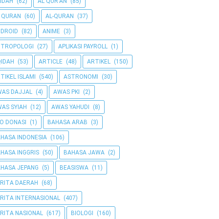
IDAH
(62)
AL QUR'AN
(85)
 QURAN
(60)
AL-QURAN
(37)
DROID
(82)
ANIME
(3)
NTROPOLOGI
(27)
APLIKASI PAYROLL
(1)
IDAH
(53)
ARTICLE
(48)
ARTIKEL
(150)
TIKEL ISLAMI
(540)
ASTRONOMI
(30)
AS DAJJAL
(4)
AWAS PKI
(2)
AS SYIAH
(12)
AWAS YAHUDI
(8)
O DONASI
(1)
BAHASA ARAB
(3)
HASA INDONESIA
(106)
HASA INGGRIS
(50)
BAHASA JAWA
(2)
HASA JEPANG
(5)
BEASISWA
(11)
RITA DAERAH
(68)
RITA INTERNASIONAL
(407)
RITA NASIONAL
(617)
BIOLOGI
(160)