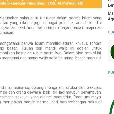
Len
Mas
 merupakan salah satu tuntunan dalam agama Islam yang
Ag
atau yang dikenal juga sebagai poludnik, adalah kondisi
jakulasi saat tidur. Hal ini umum terjadi pada remaja dan
CO
rempuan.
mengetahui bahwa Islam memiliki aturan khusus terkait
pi basah. Tujuan dari mandi wajib ini adalah untuk
balikan kesucian tubuh serta jiwa. Dalam blog artikel ini,
 mengenai doa mandi wajib setelah mimpi basah menurut
PU
ndisi di mana seseorang mengalami ereksi dan ejakulasi
remaja dan orang dewasa, baik laki-laki maupun perempuan.
gsangan seksual yang dialami saat tidur. Pada umumnya,
an merupakan bagian normal dari perkembangan seksual