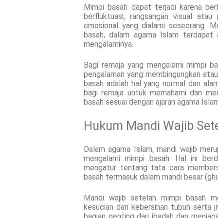
Mimpi basah dapat terjadi karena be
berfluktuasi, rangsangan visual atau
emosional yang dialami seseorang. M
basah, dalam agama Islam terdapat a
mengalaminya.
Bagi remaja yang mengalami mimpi bas
pengalaman yang membingungkan atau 
basah adalah hal yang normal dan alam
bagi remaja untuk memahami dan meng
basah sesuai dengan ajaran agama Islam
Hukum Mandi Wajib Set
Dalam agama Islam, mandi wajib merup
mengalami mimpi basah. Hal ini be
mengatur tentang tata cara membersih
basah termasuk dalam mandi besar (ghusl
Mandi wajib setelah mimpi basah m
kesucian dan kebersihan tubuh serta j
bagian penting dari ibadah dan menjag