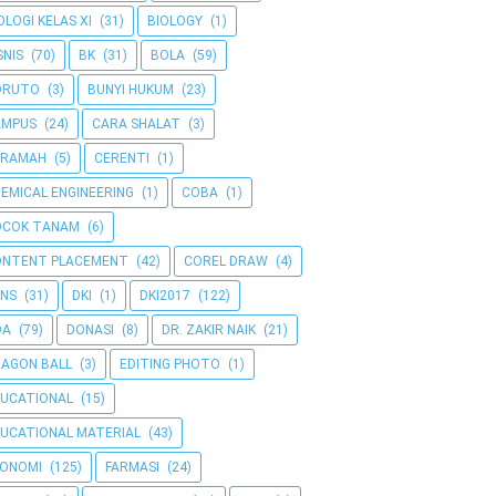
OLOGI KELAS XI
(31)
BIOLOGY
(1)
SNIS
(70)
BK
(31)
BOLA
(59)
ORUTO
(3)
BUNYI HUKUM
(23)
AMPUS
(24)
CARA SHALAT
(3)
ERAMAH
(5)
CERENTI
(1)
EMICAL ENGINEERING
(1)
COBA
(1)
OCOK TANAM
(6)
ONTENT PLACEMENT
(42)
COREL DRAW
(4)
NS
(31)
DKI
(1)
DKI2017
(122)
OA
(79)
DONASI
(8)
DR. ZAKIR NAIK
(21)
AGON BALL
(3)
EDITING PHOTO
(1)
UCATIONAL
(15)
UCATIONAL MATERIAL
(43)
KONOMI
(125)
FARMASI
(24)