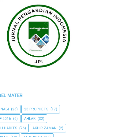
BEL MATERI
 NABI
(25)
25 PROPHETS
(17)
F 2016
(6)
AHLAK
(32)
LI HADITS
(76)
AKHIR ZAMAN
(2)