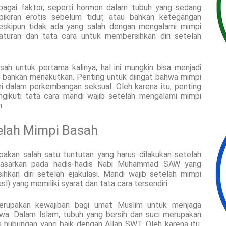
rbagai faktor, seperti hormon dalam tubuh yang sedang
 pikiran erotis sebelum tidur, atau bahkan ketegangan
eskipun tidak ada yang salah dengan mengalami mimpi
turan dan tata cara untuk membersihkan diri setelah
ah untuk pertama kalinya, hal ini mungkin bisa menjadi
bahkan menakutkan. Penting untuk diingat bahwa mimpi
i dalam perkembangan seksual. Oleh karena itu, penting
ikuti tata cara mandi wajib setelah mengalami mimpi
.
elah Mimpi Basah
akan salah satu tuntutan yang harus dilakukan setelah
rdasarkan pada hadis-hadis Nabi Muhammad SAW yang
kan diri setelah ejakulasi. Mandi wajib setelah mimpi
) yang memiliki syarat dan tata cara tersendiri.
erupakan kewajiban bagi umat Muslim untuk menjaga
iwa. Dalam Islam, tubuh yang bersih dan suci merupakan
a hubungan yang baik dengan Allah SWT. Oleh karena itu,