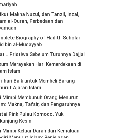
mariyah
ikut Makna Nuzul, dan Tanzil, Inzal,
am al-Quran, Perbedaan dan
samaan
plete Biography of Hadith Scholar
id bin al-Musayyab
at .. Pristiwa Sebelum Turunnya Dajjal
kum Merayakan Hari Kemerdekaan di
lam Islam
i-hari Baik untuk Membeli Barang
urut Ajaran Islam
ti Mimpi Membunuh Orang Menurut
am: Makna, Tafsir, dan Pengaruhnya
tai Pink Pulau Komodo, Yuk
kunjung Kesini
i Mimpi Keluar Darah dari Kemaluan
diri Menurut Islam: Penjelasan