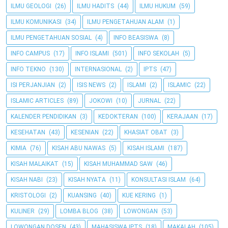
ILMU GEOLOGI
(26)
ILMU HADITS
(44)
ILMU HUKUM
(59)
ILMU KOMUNIKASI
(34)
ILMU PENGETAHUAN ALAM
(1)
ILMU PENGETAHUAN SOSIAL
(4)
INFO BEASISWA
(8)
INFO CAMPUS
(17)
INFO ISLAMI
(501)
INFO SEKOLAH
(5)
INFO TEKNO
(130)
INTERNASIONAL
(2)
IPTS
(47)
ISI PERJANJIAN
(2)
ISIS NEWS
(2)
ISLAMI
(2)
ISLAMIC
(22)
ISLAMIC ARTICLES
(89)
JOKOWI
(10)
JURNAL
(22)
KALENDER PENDIDIKAN
(3)
KEDOKTERAN
(100)
KERAJAAN
(17)
KESEHATAN
(43)
KESENIAN
(22)
KHASIAT OBAT
(3)
KIMIA
(76)
KISAH ABU NAWAS
(5)
KISAH ISLAMI
(187)
KISAH MALAIKAT
(15)
KISAH MUHAMMAD SAW
(46)
KISAH NABI
(23)
KISAH NYATA
(11)
KONSULTASI ISLAM
(64)
KRISTOLOGI
(2)
KUANSING
(40)
KUE KERING
(1)
KULINER
(29)
LOMBA BLOG
(38)
LOWONGAN
(53)
LOWONGAN DOSEN
(43)
MAHASISWA IPTS
(18)
MAKALAH
(105)