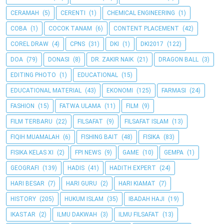
CERAMAH
(5)
CERENTI
(1)
CHEMICAL ENGINEERING
(1)
COBA
(1)
COCOK TANAM
(6)
CONTENT PLACEMENT
(42)
COREL DRAW
(4)
CPNS
(31)
DKI
(1)
DKI2017
(122)
DOA
(79)
DONASI
(8)
DR. ZAKIR NAIK
(21)
DRAGON BALL
(3)
EDITING PHOTO
(1)
EDUCATIONAL
(15)
EDUCATIONAL MATERIAL
(43)
EKONOMI
(125)
FARMASI
(24)
FASHION
(15)
FATWA ULAMA
(11)
FILM
(9)
FILM TERBARU
(22)
FILSAFAT
(9)
FILSAFAT ISLAM
(13)
FIQIH MUAMALAH
(6)
FISHING BAIT
(48)
FISIKA
(83)
FISIKA KELAS XI
(2)
FPI NEWS
(9)
GAME
(10)
GEMPA
(1)
GEOGRAFI
(139)
HADIS
(41)
HADITH EXPERT
(24)
HARI BESAR
(7)
HARI GURU
(2)
HARI KIAMAT
(7)
HISTORY
(205)
HUKUM ISLAM
(35)
IBADAH HAJI
(19)
IKASTAR
(2)
ILMU DAKWAH
(3)
ILMU FILSAFAT
(13)