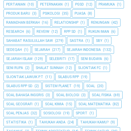
PERTANIAN
(10)
PETERNAKAN
(1)
PGSD
(12)
PRAMUKA
(1)
PRODUK BARU
(3)
PSIKOLOGI
(35)
PUASA
(8)
RAMADHAN BERKAH
(16)
RELATIONSHIP
(1)
RENUNGAN
(42)
RESEARCH
(6)
REVEIW
(12)
RPP SD
(1)
RUKUN IMAN
(6)
SAHABAT RASULULLAH SAW
(279)
SASTRA
(1)
SBY
(1)
SEDEQAH
(1)
SEJARAH
(217)
SEJARAH INDONESIA
(132)
SEJARAH ISLAM
(129)
SELEBRITI
(17)
SENI BUDAYA
(6)
SENI RUPA
(2)
SHALAT SUNNAH
(12)
SIJONTIAK FC
(1)
SIJONTIAK LAWUIK P.T
(11)
SILABUS RPP
(19)
SILABUS RPP SD
(2)
SISTEM PLANET
(19)
SOAL
(20)
SOAL BAHASA INGGRIS
(3)
SOAL BIOLOGI
(3)
SOAL FISIKA
(69)
SOAL GEOGRAFI
(1)
SOAL KIMIA
(15)
SOAL MATEMATIKA
(82)
SOAL PENJAS
(32)
SOSIOLOGI
(19)
SPORT
(1)
STATISTIKA
(1)
TAHUKAH ANDA
(24)
TAHUKAH KAMU?
(9)