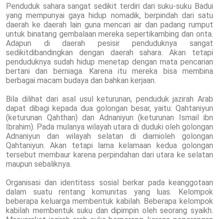
Penduduk sahara sangat sedikit terdiri dari suku-suku Badui
yang mempunyai gaya hidup nomadik, berpindah dari satu
daerah ke daerah lain guna mencari air dan padang rumput
untuk binatang gembalaan mereka sepertikambing dan onta.
Adapun di daerah pesisir penduduknya sangat
sedikitdibandingkan dengan daerah sahara. Akan tetapi
penduduknya sudah hidup menetap dengan mata pencarian
bertani dan berniaga. Karena itu mereka bisa membina
berbagai macam budaya dan bahkan kerjaan.
Bila dilihat dari asal usul keturunan, penduduk jazirah Arab
dapat dibagi kepada dua golongan besar, yaitu: Qahtaniyun
(keturunan Qahthan) dan Adnaniyun (keturunan Ismail ibn
Ibrahim). Pada mulanya wilayah utara di duduki oleh golongan
Adnaniyun dan wilayah selatan di diamioleh golongan
Qahtaniyun. Akan tetapi lama kelamaan kedua golongan
tersebut membaur karena perpindahan dari utara ke selatan
maupun sebaliknya.
Organisasi dan identitass sosial berkar pada keanggotaan
dalam suatu rentang komunitas yang luas. Kelompok
beberapa keluarga membentuk kabilah. Beberapa kelompok
kabilah membentuk suku dan dipimpin oleh seorang syaikh.