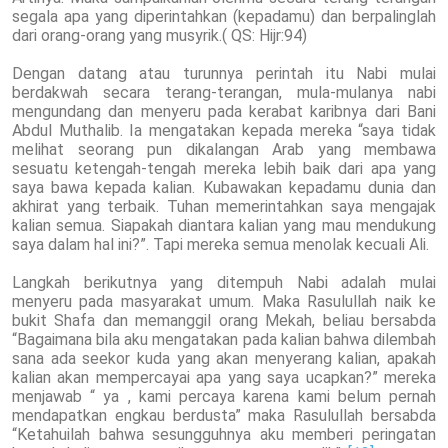
segala apa yang diperintahkan (kepadamu) dan berpalinglah
dari orang-orang yang musyrik.( QS: Hijr:94)
Dengan datang atau turunnya perintah itu Nabi mulai
berdakwah secara terang-terangan, mula-mulanya nabi
mengundang dan menyeru pada kerabat karibnya dari Bani
Abdul Muthalib. Ia mengatakan kepada mereka “saya tidak
melihat seorang pun dikalangan Arab yang membawa
sesuatu ketengah-tengah mereka lebih baik dari apa yang
saya bawa kepada kalian. Kubawakan kepadamu dunia dan
akhirat yang terbaik. Tuhan memerintahkan saya mengajak
kalian semua. Siapakah diantara kalian yang mau mendukung
saya dalam hal ini?”. Tapi mereka semua menolak kecuali Ali.
Langkah berikutnya yang ditempuh Nabi adalah mulai
menyeru pada masyarakat umum. Maka Rasulullah naik ke
bukit Shafa dan memanggil orang Mekah, beliau bersabda
“Bagaimana bila aku mengatakan pada kalian bahwa dilembah
sana ada seekor kuda yang akan menyerang kalian, apakah
kalian akan mempercayai apa yang saya ucapkan?” mereka
menjawab “ ya , kami percaya karena kami belum pernah
mendapatkan engkau berdusta” maka Rasulullah bersabda
“Ketahuilah bahwa sesungguhnya aku memberi peringatan