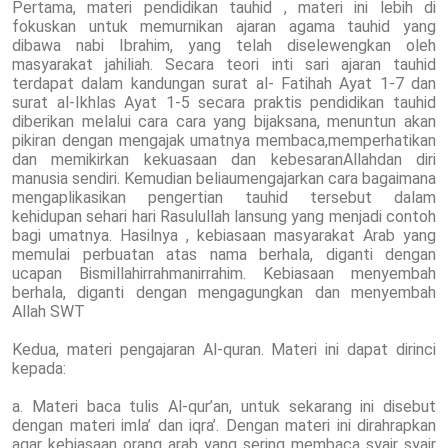
Pertama, materi pendidikan tauhid , materi ini lebih di
fokuskan untuk memurnikan ajaran agama tauhid yang
dibawa nabi Ibrahim, yang telah diselewengkan oleh
masyarakat jahiliah. Secara teori inti sari ajaran tauhid
terdapat dalam kandungan surat al- Fatihah Ayat 1-7 dan
surat al-Ikhlas Ayat 1-5 secara praktis pendidikan tauhid
diberikan melalui cara cara yang bijaksana, menuntun akan
pikiran dengan mengajak umatnya membaca,memperhatikan
dan memikirkan kekuasaan dan kebesaranAllahdan diri
manusia sendiri. Kemudian beliaumengajarkan cara bagaimana
mengaplikasikan pengertian tauhid tersebut dalam
kehidupan sehari hari Rasulullah lansung yang menjadi contoh
bagi umatnya. Hasilnya , kebiasaan masyarakat Arab yang
memulai perbuatan atas nama berhala, diganti dengan
ucapan Bismillahirrahmanirrahim. Kebiasaan menyembah
berhala, diganti dengan mengagungkan dan menyembah
Allah SWT
Kedua, materi pengajaran Al-quran. Materi ini dapat dirinci
kepada:
a. Materi baca tulis Al-qur’an, untuk sekarang ini disebut
dengan materi imla’ dan iqra’. Dengan materi ini dirahrapkan
agar kebiasaan orang arab yang sering membaca syair syair