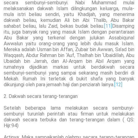
secara sembunyi-sembunyi. Nabi Muhammad mulai
melaksanakan dakwah Islam dilingkungan keluarga, mula-
mula istri beliau sendiri, yaitu Khadijah, yang menerima
dakwah beliau, kemudian Ali bin Abi Thalib, Abu Bakar
sahabat beliau, lalu Zaid, bekas budak beliau.
[11]
Disamping
itu, juga banyak rang yang masuk Islam dengan perantaraan
Abu Bakar yang terkenal dengan julukan Assabiqunal
Awwalun yaitu orang-orang yang lebih dulu masuk Islam.
Mereka adalah Usman bin Affan, Zubair bin Awwan, Sa’ad bin
Waqqash, Abdur Rahman bin ‘Auf, Thalhah bin ‘Ubaidillah, Abu
Ubaidah bin Jarrah, dan Al-Arqam bin Abil Arqam yang
rumahnya dijadikan markas untuk berdakwah secara
sembunyi-sembunyi yang sampai sekarang masih berdiri di
Mekah. Rumah Ini terletak di bukit shafa yang banyak
dikunjungi oleh para jemaah haji dan penziarah lainya.
[12]
2. Dakwah secara terang-terangan
Setelah beberapa lama melakukan secara sembunyi-
sembunyi turunlah perintah atau firman untuk melakukan
dakwah secara terbuka dan terang-terangan dalam ( QS:
Hijr:94)
Artinya: Maka sampaikanlah olehmu secara terang-terangan