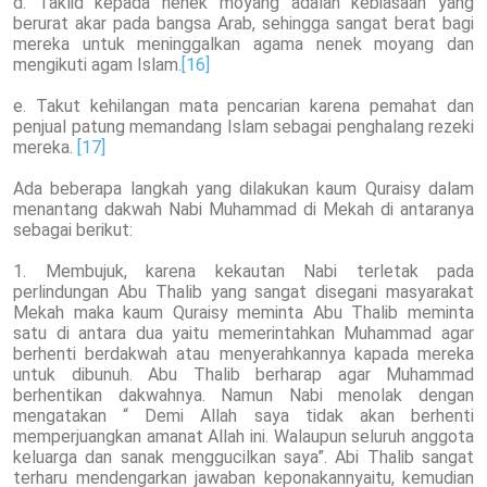
d. Taklid kepada nenek moyang adalah kebiasaan yang
berurat akar pada bangsa Arab, sehingga sangat berat bagi
mereka untuk meninggalkan agama nenek moyang dan
mengikuti agam Islam.
[16]
e. Takut kehilangan mata pencarian karena pemahat dan
penjual patung memandang Islam sebagai penghalang rezeki
mereka.
[17]
Ada beberapa langkah yang dilakukan kaum Quraisy dalam
menantang dakwah Nabi Muhammad di Mekah di antaranya
sebagai berikut:
1. Membujuk, karena kekautan Nabi terletak pada
perlindungan Abu Thalib yang sangat disegani masyarakat
Mekah maka kaum Quraisy meminta Abu Thalib meminta
satu di antara dua yaitu memerintahkan Muhammad agar
berhenti berdakwah atau menyerahkannya kapada mereka
untuk dibunuh. Abu Thalib berharap agar Muhammad
berhentikan dakwahnya. Namun Nabi menolak dengan
mengatakan “ Demi Allah saya tidak akan berhenti
memperjuangkan amanat Allah ini. Walaupun seluruh anggota
keluarga dan sanak menggucilkan saya”. Abi Thalib sangat
terharu mendengarkan jawaban keponakannyaitu, kemudian