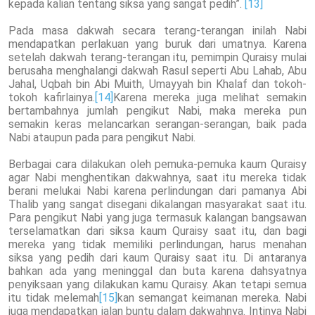
kepada kalian tentang siksa yang sangat pedih”.
[13]
Pada masa dakwah secara terang-terangan inilah Nabi
mendapatkan perlakuan yang buruk dari umatnya. Karena
setelah dakwah terang-terangan itu, pemimpin Quraisy mulai
berusaha menghalangi dakwah Rasul seperti Abu Lahab, Abu
Jahal, Uqbah bin Abi Muith, Umayyah bin Khalaf dan tokoh-
tokoh kafirlainya.
[14]
Karena mereka juga melihat semakin
bertambahnya jumlah pengikut Nabi, maka mereka pun
semakin keras melancarkan serangan-serangan, baik pada
Nabi ataupun pada para pengikut Nabi.
Berbagai cara dilakukan oleh pemuka-pemuka kaum Quraisy
agar Nabi menghentikan dakwahnya, saat itu mereka tidak
berani melukai Nabi karena perlindungan dari pamanya Abi
Thalib yang sangat disegani dikalangan masyarakat saat itu.
Para pengikut Nabi yang juga termasuk kalangan bangsawan
terselamatkan dari siksa kaum Quraisy saat itu, dan bagi
mereka yang tidak memiliki perlindungan, harus menahan
siksa yang pedih dari kaum Quraisy saat itu. Di antaranya
bahkan ada yang meninggal dan buta karena dahsyatnya
penyiksaan yang dilakukan kamu Quraisy. Akan tetapi semua
itu tidak melemah
[15]
kan semangat keimanan mereka. Nabi
juga mendapatkan jalan buntu dalam dakwahnya. Intinya Nabi