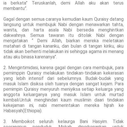
ia berkata” Teruskanlah, demi Allah aku akan terus
membantu”.
Gagal dengan semua caranya kemudian kaum Quraisy datang
langsung untuk membujuk Nabi dengan menawarkan tahta,
wanita, dan harta asala Nabi bersedia menghintkan
dakwahnya. Semua tawaran itu ditolak Nabi dengan
mengatakan “ Demi Allah, biarkan mereka meletakan
matahari di tangan kananku, dan bulan di tangan kiriku, aku
tidak akan berhenti melakukan ini sehingga agama ini menang
atau aku binasa karenanya”.
2. Mengintimidasi, karena gagal dengan cara membujuk, para
pemimppin Quraisy melakukan tindakan-tindakan kekerasan
yang lebih intensif dari sebelumnya. Budak-budak yang
masuk Islam disiksa oleh tuanya dengan sangat kejam. Para
pemimpin Quraisy menyuruh meniyiksa setiap keluarga yang
anggota keluarganya yang masuk Islam untuk murtad
kembali.Untuk menghindari kaum muslimin daari tindakan
kekejaman ini, nabi memerintakan mereka hijrah ke
Habasyah(Ethiopia).
3. Memboikot seluruh kelaurga Bani Hasyim. Tidak
seorangpun penduduk Mekah diperkenankan untuk