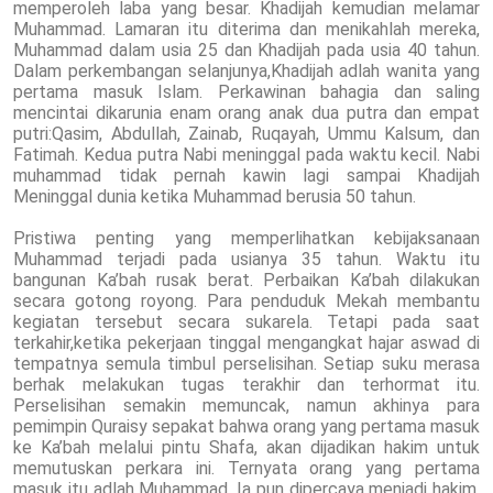
memperoleh laba yang besar. Khadijah kemudian melamar
Muhammad. Lamaran itu diterima dan menikahlah mereka,
Muhammad dalam usia 25 dan Khadijah pada usia 40 tahun.
Dalam perkembangan selanjunya,Khadijah adlah wanita yang
pertama masuk Islam. Perkawinan bahagia dan saling
mencintai dikarunia enam orang anak dua putra dan empat
putri:Qasim, Abdullah, Zainab, Ruqayah, Ummu Kalsum, dan
Fatimah. Kedua putra Nabi meninggal pada waktu kecil. Nabi
muhammad tidak pernah kawin lagi sampai Khadijah
Meninggal dunia ketika Muhammad berusia 50 tahun.
Pristiwa penting yang memperlihatkan kebijaksanaan
Muhammad terjadi pada usianya 35 tahun. Waktu itu
bangunan Ka’bah rusak berat. Perbaikan Ka’bah dilakukan
secara gotong royong. Para penduduk Mekah membantu
kegiatan tersebut secara sukarela. Tetapi pada saat
terkahir,ketika pekerjaan tinggal mengangkat hajar aswad di
tempatnya semula timbul perselisihan. Setiap suku merasa
berhak melakukan tugas terakhir dan terhormat itu.
Perselisihan semakin memuncak, namun akhinya para
pemimpin Quraisy sepakat bahwa orang yang pertama masuk
ke Ka’bah melalui pintu Shafa, akan dijadikan hakim untuk
memutuskan perkara ini. Ternyata orang yang pertama
masuk itu adlah Muhammad. Ia pun dipercaya menjadi hakim.