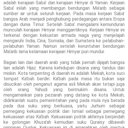
adalah kerajaan Saba’ dan kerajaan Himyar di Yaman. Kerjaan
Saba’ inilah yang membangun bendungan Ma’arib sebagai
sumber air untuk seluruh kerjaan. Pada masa kerjaan Saba’
bangsa Arab menjadi penghubung perdagangan antara Eropa
dengan dunia Timur. Setelah Saba’ mengalami kemunduran
munculah kerajaan Himyar menggantiknya. Kerjaan Himyar ini
terkenal dengan kekuatan armada niaga yang menjelajah
mengaruhi India, Cina, Somalia, dan Sumatera ke pelabuhan-
pelabuhan Yaman. Namun setelah keruntuhan bendungan
Ma’arib lama kelamaan kerajaan Himyar pun mundur.
Bagian lain dari daerah arab yang tidak pernah dijajah bangsa
lain adalah Hijaz. Karena kehidupan disana yang tandus dan
miskin. Kota terpenting di daerah ini adalah Mekah, kota suci
tempat Ka’bah berdiri. Ka’bah pada masa itu bukan saja
disucikan oleh penganut agama asli Mekah akan tetapi juga
oleh orang Yahudi yang bermukim disana. Untuk
mengamankan para peziarah yang datang ke kota Mekah,
didirikanlah suatu pemerintahan yang pada mula nya berada
pada dua suku yang berkuasa, yaitu Jurhum sebagai
pemegang kekuasan politik dan Ismail sebagai pemegang
kekuasaan atas Ka’bah. Kekuasaan politik akhirnya berpindah
ke golongan Khuza’ah kemudian suku Quraisy dibawah
pimpinan Qushai. Kekuasaan ini di amanahkan oleh mertua