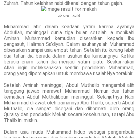
Zuhrah. Tahun kelahiran nabi dikenal dengan tahun gajah.
gbr:d
ream.co.id
Muhammad lahir dalam keadaan yatim karena ayahnya
Abdullah, meninggal dunia tiga bulan setelah ia menikahi
Aminah. Muhammad kemudian diserahkan kepada ibu
pengasuh, Halimah Sa’diyah. Dalam asuhanyalah Muhammad
dibesarkan sampai usia empat tahun. Setelah itu kurang lebih
dua tahun dia berada dalam asuhan ibu kandungnya. Ketika
berusia enam tahun dia menjadi yatim piatu. Seakan-akan
Allah ingin melaksanakan sendiri pendidikan Muhammad,
orang yang dipersiapkan untuk membawa risalahNya terakhir.
Setelah Aminah meninggal, Abdul Muthalib mengambil alih
tanggung jawab merawat Muhammad. Namun dua tahun
kemudian Abdul Muthalibpun meninggal. Selanjutnya Nabi
Muhammad dirawat oleh pamannya Abu Thalib, seperti Abdul
Muthalib, dia sangat disegani dan dihormati oleh orang
Quraisy dan penduduk Mekah secara keseluruhan, tetapi Abu
Thalib ini miskin.
Dalam usia muda Muhammad hidup sebagai pengembala
kambing keluarganya dan kambing penduduk Mekah. Melalui