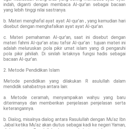
indah, diganti dengan membaca Al-qur’an sebagai bacaan
yang lebih tinggi nilai sastranya.
b. Materi menghafal ayat ayat Al-qur’an , yang kemudian hari
disebut dengan menghafalkan ayat ayat Al-qur’an.
c. Materi pemahaman Al-qur’an, saat ini disebut dengan
materi fahmi Al-qur’an atau tafsir Al-qur’an : tujuan materi ini
adalah meluruskan pola pikir umat islam yang di pengaruhi
pola pikir jahiliah. Di sinilah letaknya fungsi hadis sebagai
bacaan Al-qur’an.
2. Metode Pendidikan Islam
Metode pendidikan yang dilakukan R asulullah dalam
mendidik sahabatnya antara lain:
a. Metode ceramah, menyampaikan wahyu yang baru
diterimanya dan memberikan penjelasan penjelasan serta
keterangannya.
b. Dialog, misalnya dialog antara Rasulullah dengan Mu’az Ibn
Jabal ketika Mu’az akan diutus sebagai kadi ke negeri Yaman,