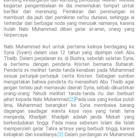
kegiatan pengembalaan ini dia menemukan tempat untuk
berfikir dan merenung. Pemikiran dan perenungan ini
membuat dia jauh dari pemikiran nafsu duniawi, sehingga ia
terhindar dari berbagai noda yang merusak namanya, karena
itulah Nabi Muhammad diberi gelar al-amin, orang yang
terpercaya.
Nabi Muhammad ikut untuk pertama kalinya berdagang ke
Syria (Syam) dalam usia 12 tahun yang dipimpin oleh Abu
Thalib. Dalam perjalanan ini, di Bushra, sebelah selatan Syria,
ia bertemu dengan pendeta Kristen bernama Buhairah.
Pendeta ini melihat tanda-tanda kenabian pada Muhammad
sesuai petunjuk-petunjuk cerita Kristen. Sebagian sumber
mengatakan bahwa pendeta itu menasihati Abu Thalib agar
jangan terlalu jauh memasuki daerah Syria, sebab dikuatirkan
orang-orang Yahudi melihat tanda-tanda itu dan berbuat
jahat kepada Nabi Muhammad.
[2]
Pada usia yang kedua puluh
lima, Muhammad berangkat ke Syria membawa barang
dagangan saudagar wanita kaya raya yang telah lama
menjanda, Khadijah. Khadijah adalah janda Mekah yang
berkedudukan tinggi. Pada masa sebelum Islam dia telah
memperoleh gelar Tahra artinya yang berbudi tinggi, karena
kebajikan dan keadilanya.
[3]
Dalam perdangan ini Muhammad