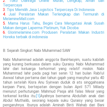
2.
Toko Olahraga Online Murah, Lengkap, Aman dan
Terpercaya
3.
Tips Memilih Jasa Logistics Terpercaya Di Indonesia
4.
Jual Peralatan Makan Terlengkap dan Termurah di
MelamineMall.com
5.
Mama Harus Tahu, Begini Cara Mengatasi Anak Susah
Makan dengan Laperma Platinum, Yuk Dicoba
6.
Glorimelamine.com Produsen Peralatan Makan Industri
Horeka terbaik di indonesia
B. Sejarah Singkat Nabi Muhammad SAW
Nabi Muhammad adalah anggota BaniHasyim, suatu kabilah
yang kurang berkuasa dalam suku Quraisy. Nabi Muhammad
lahir dari keluarga terhormat yang relatif miskin. Nabi
Muhammad lahir pada pagi hari senin 12 hari bulan Rabi’ul
Awwal tahun pertama dari tahun gajah yang masyhur yaitu 40
tahun setelah Kisra Anu Syirwan duduk di ats singgahsana
kerjaan Parsi, bertepatan dengan bulan April 571 Milady
menurut perhutungan Mahmud Pasja ahli falas Mesir yang
terkenal ketika itu.
[1]
Ayahnya bernama Abdullah anak dari
Abdul Muthalib, seorang kepala suku Quraisy yang besar
pengaruhnya. Ibunya adalah Aminah Binti Wahab dari Bani