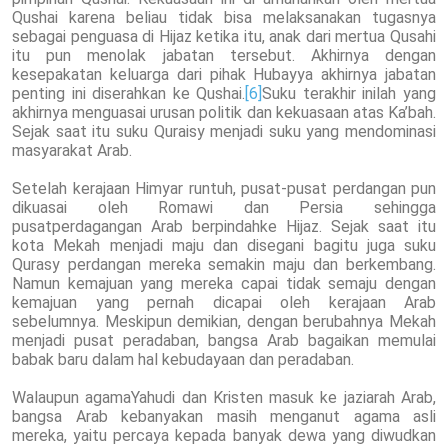
Qushai karena beliau tidak bisa melaksanakan tugasnya
sebagai penguasa di Hijaz ketika itu, anak dari mertua Qusahi
itu pun menolak jabatan tersebut. Akhirnya dengan
kesepakatan keluarga dari pihak Hubayya akhirnya jabatan
penting ini diserahkan ke Qushai.
[6]
Suku terakhir inilah yang
akhirnya menguasai urusan politik dan kekuasaan atas Ka’bah.
Sejak saat itu suku Quraisy menjadi suku yang mendominasi
masyarakat Arab.
Setelah kerajaan Himyar runtuh, pusat-pusat perdangan pun
dikuasai oleh Romawi dan Persia sehingga
pusatperdagangan Arab berpindahke Hijaz. Sejak saat itu
kota Mekah menjadi maju dan disegani bagitu juga suku
Qurasy perdangan mereka semakin maju dan berkembang.
Namun kemajuan yang mereka capai tidak semaju dengan
kemajuan yang pernah dicapai oleh kerajaan Arab
sebelumnya. Meskipun demikian, dengan berubahnya Mekah
menjadi pusat peradaban, bangsa Arab bagaikan memulai
babak baru dalam hal kebudayaan dan peradaban.
Walaupun agamaYahudi dan Kristen masuk ke jaziarah Arab,
bangsa Arab kebanyakan masih menganut agama asli
mereka, yaitu percaya kepada banyak dewa yang diwudkan