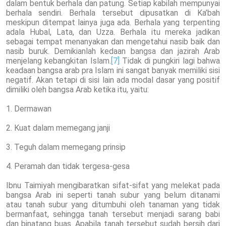
dalam bentuk berhala dan patung. Setiap kabilah mempunyai
berhala sendiri. Berhala tersebut dipusatkan di Ka’bah
meskipun ditempat lainya juga ada. Berhala yang terpenting
adala Hubal, Lata, dan Uzza. Berhala itu mereka jadikan
sebagai tempat menanyakan dan mengetahui nasib baik dan
nasib buruk. Demikianlah kedaan bangsa dan jazirah Arab
menjelang kebangkitan Islam.
[7]
Tidak di pungkiri lagi bahwa
keadaan bangsa arab pra Islam ini sangat banyak memiliki sisi
negatif. Akan tetapi di sisi lain ada modal dasar yang positif
dimiliki oleh bangsa Arab ketika itu, yaitu:
1. Dermawan
2. Kuat dalam memegang janji
3. Teguh dalam memegang prinsip
4. Peramah dan tidak tergesa-gesa
Ibnu Taimiyah mengibaratkan sifat-sifat yang melekat pada
bangsa Arab ini seperti tanah subur yang belum ditanami
atau tanah subur yang ditumbuhi oleh tanaman yang tidak
bermanfaat, sehingga tanah tersebut menjadi sarang babi
dan binatang buas. Apabila tanah tersebut sudah bersih dari