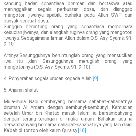
kandung badan senantiasa beriman dan bertakwa atau
meninggalkan segala perbuatan dosa, dan dianggap
mengotori jiwanya apabila durhaka pada Allah SWT dan
banyak berbuat dosa.
Sungguh beruntung orang yang senantiasa memelihara
kesucian jiwanya, dan alangkah ruginva orang yang mengotori
jiwanya. Sebagaimana firman Allah dalam Q.S. Asy-Syams, 91:
9-10
Artinya:Sesungguhnya beruntunglah orang yang mensucikan
jiwa itu ,dan Sesungguhnya merugilah orang yang
mengotorinya (Q.S. Asy-Syams, 91: 9-10)
4. Penyerahan segala urusan kepada Allah
[9]
5. Anjuran shalat
Mula-mula Nabi sembayang bersama sahabat-sahabatnya
dirumah Al Arqam dengan sembunyi-sembunyi. Kemudian
setelah Umar bin Khatab masuk Islam, ia bersambahyang
dengan terang-terangan di muka umum. Bahakan ada ia
bersambahyang bersama sahabat-sahabatnya yang lain disisi
Ka’bah di tonton oleh kaum Quraisy.
[10]