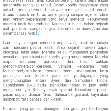
Masyarakat jazirah arab suka berperang, karena peperangan
antar suku sering kali terjadi. Dalam kondisi masyarakat yang
suka berperang tersebut nilai wanita menjadi sangat rendah.
Situasi seperti ini terus berlangsung sampai agama Islam
lahir. Akibat peperangan yang terus menerus, kebudayaan
mereka tidak berkembang. Karena itu, bahan-bahan sejarah
arab pra Islam sangat langka didapatkan di dunia Arab dan
dalam bahasa Arab.
[5]
Lain halnya dengan penduduk negeri yang telah berbudaya
dan mendiami pesisir jazirah Arab, sejarah mereka dapat
diketahui lebih jelas. Mereka selalu mengalami perubahan
sesuai dengan situasi dan kondisi yang mengitarinya. Mereka
mapu membuat alat-alat dari besi, bahkan
mendirikankerajaan-kerajaan. Sampai kehadiran Nabi
Muhammad,kota-kota mereka masih merupakan kota
perniagaan dan terletak pada jalur perdagangan yang
menghubungkan antara Syam dan Samudera Hindia.
Sebagimana suku badui, penduduk negeri ini juga mahir
mengubah syair. Biasanya syair-syair ini dibacakan di pasar-
pasarr seperti dipasar “ukaz’. Bahasa bangsa arab kaya akan
ungkapan, tata bahasa, dan kiasan.
Kerajaan yang pernah dibangun oleh golongan Qahtaniyun