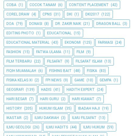
COBA
(1)
COCOK TANAM
(6)
CONTENT PLACEMENT
(42)
COREL DRAW
(4)
CPNS
(31)
DKI
(1)
DKI2017
(122)
DOA
(79)
DONASI
(8)
DR. ZAKIR NAIK
(21)
DRAGON BALL
(3)
EDITING PHOTO
(1)
EDUCATIONAL
(15)
EDUCATIONAL MATERIAL
(43)
EKONOMI
(125)
FARMASI
(24)
FASHION
(15)
FATWA ULAMA
(11)
FILM
(9)
FILM TERBARU
(22)
FILSAFAT
(9)
FILSAFAT ISLAM
(13)
FIQIH MUAMALAH
(6)
FISHING BAIT
(48)
FISIKA
(83)
FISIKA KELAS XI
(2)
FPI NEWS
(9)
GAME
(10)
GEMPA
(1)
GEOGRAFI
(139)
HADIS
(41)
HADITH EXPERT
(24)
HARI BESAR
(7)
HARI GURU
(2)
HARI KIAMAT
(7)
HISTORY
(205)
HUKUM ISLAM
(35)
IBADAH HAJI
(19)
IKASTAR
(2)
ILMU DAKWAH
(3)
ILMU FILSAFAT
(13)
ILMU GEOLOGI
(26)
ILMU HADITS
(44)
ILMU HUKUM
(59)