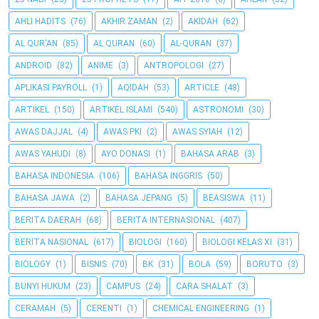
AHLI HADITS
(76)
AKHIR ZAMAN
(2)
AKIDAH
(62)
AL QUR'AN
(85)
AL QURAN
(60)
AL-QURAN
(37)
ANDROID
(82)
ANIME
(3)
ANTROPOLOGI
(27)
APLIKASI PAYROLL
(1)
AQIDAH
(53)
ARTICLE
(48)
ARTIKEL
(150)
ARTIKEL ISLAMI
(540)
ASTRONOMI
(30)
AWAS DAJJAL
(4)
AWAS PKI
(2)
AWAS SYIAH
(12)
AWAS YAHUDI
(8)
AYO DONASI
(1)
BAHASA ARAB
(3)
BAHASA INDONESIA
(106)
BAHASA INGGRIS
(50)
BAHASA JAWA
(2)
BAHASA JEPANG
(5)
BEASISWA
(11)
BERITA DAERAH
(68)
BERITA INTERNASIONAL
(407)
BERITA NASIONAL
(617)
BIOLOGI
(160)
BIOLOGI KELAS XI
(31)
BIOLOGY
(1)
BISNIS
(70)
BK
(31)
BOLA
(59)
BORUTO
(3)
BUNYI HUKUM
(23)
CAMPUS
(24)
CARA SHALAT
(3)
CERAMAH
(5)
CERENTI
(1)
CHEMICAL ENGINEERING
(1)