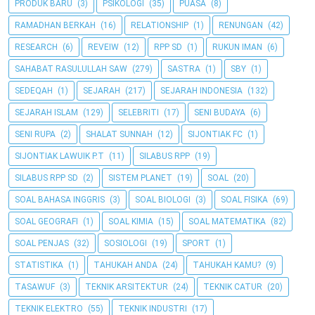
PRODUK BARU
(3)
PSIKOLOGI
(35)
PUASA
(8)
RAMADHAN BERKAH
(16)
RELATIONSHIP
(1)
RENUNGAN
(42)
RESEARCH
(6)
REVEIW
(12)
RPP SD
(1)
RUKUN IMAN
(6)
SAHABAT RASULULLAH SAW
(279)
SASTRA
(1)
SBY
(1)
SEDEQAH
(1)
SEJARAH
(217)
SEJARAH INDONESIA
(132)
SEJARAH ISLAM
(129)
SELEBRITI
(17)
SENI BUDAYA
(6)
SENI RUPA
(2)
SHALAT SUNNAH
(12)
SIJONTIAK FC
(1)
SIJONTIAK LAWUIK P.T
(11)
SILABUS RPP
(19)
SILABUS RPP SD
(2)
SISTEM PLANET
(19)
SOAL
(20)
SOAL BAHASA INGGRIS
(3)
SOAL BIOLOGI
(3)
SOAL FISIKA
(69)
SOAL GEOGRAFI
(1)
SOAL KIMIA
(15)
SOAL MATEMATIKA
(82)
SOAL PENJAS
(32)
SOSIOLOGI
(19)
SPORT
(1)
STATISTIKA
(1)
TAHUKAH ANDA
(24)
TAHUKAH KAMU?
(9)
TASAWUF
(3)
TEKNIK ARSITEKTUR
(24)
TEKNIK CATUR
(20)
TEKNIK ELEKTRO
(55)
TEKNIK INDUSTRI
(17)