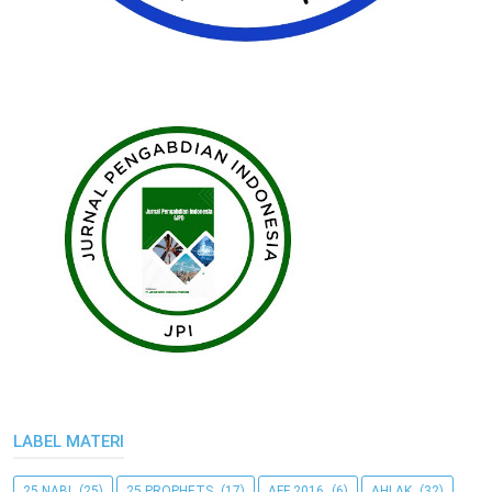
LABEL MATERI
25 NABI
(25)
25 PROPHETS
(17)
AFF 2016
(6)
AHLAK
(32)