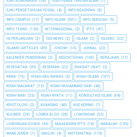
ILMU KOMUNIKASI
(34)
ILMU PENGETAHUAN ALAM
(1)
ILMU PENGETAHUAN SOSIAL
(4)
INFO BEASISWA
(8)
INFO CAMPUS
(17)
INFO ISLAMI
(501)
INFO SEKOLAH
(5)
INFO TEKNO
(130)
INTERNASIONAL
(2)
IPTS
(47)
ISI PERJANJIAN
(2)
ISIS NEWS
(2)
ISLAMI
(2)
ISLAMIC
(22)
ISLAMIC ARTICLES
(89)
JOKOWI
(10)
JURNAL
(22)
KALENDER PENDIDIKAN
(3)
KEDOKTERAN
(100)
KERAJAAN
(17)
KESEHATAN
(43)
KESENIAN
(22)
KHASIAT OBAT
(3)
KIMIA
(76)
KISAH ABU NAWAS
(5)
KISAH ISLAMI
(187)
KISAH MALAIKAT
(15)
KISAH MUHAMMAD SAW
(46)
KISAH NABI
(23)
KISAH NYATA
(11)
KONSULTASI ISLAM
(64)
KRISTOLOGI
(2)
KUANSING
(40)
KUE KERING
(1)
KULINER
(29)
LOMBA BLOG
(38)
LOWONGAN
(53)
LOWONGAN DOSEN
(43)
MAHASISWA IPTS
(18)
MAKALAH
(105)
MANEJEMEN
(1)
MASJID
(4)
MATEMATIKA
(178)