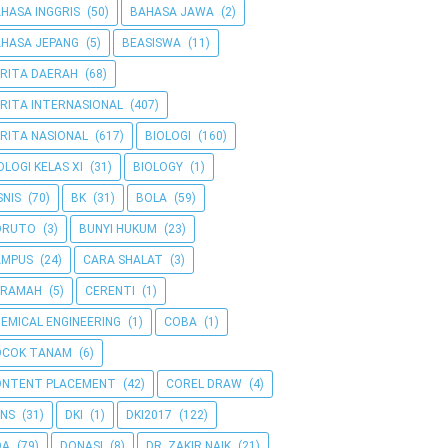
HASA INGGRIS
(50)
BAHASA JAWA
(2)
HASA JEPANG
(5)
BEASISWA
(11)
RITA DAERAH
(68)
RITA INTERNASIONAL
(407)
RITA NASIONAL
(617)
BIOLOGI
(160)
OLOGI KELAS XI
(31)
BIOLOGY
(1)
SNIS
(70)
BK
(31)
BOLA
(59)
ORUTO
(3)
BUNYI HUKUM
(23)
AMPUS
(24)
CARA SHALAT
(3)
ERAMAH
(5)
CERENTI
(1)
EMICAL ENGINEERING
(1)
COBA
(1)
OCOK TANAM
(6)
ONTENT PLACEMENT
(42)
COREL DRAW
(4)
NS
(31)
DKI
(1)
DKI2017
(122)
OA
(79)
DONASI
(8)
DR. ZAKIR NAIK
(21)