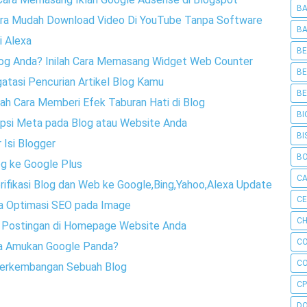
BA
Cara Mudah Download Video Di YouTube Tanpa Software
BA
i Alexa
BE
Blog Anda? Inilah Cara Memasang Widget Web Counter
BE
atasi Pencurian Artikel Blog Kamu
BE
lah Cara Memberi Efek Taburan Hati di Blog
BI
ripsi Meta pada Blog atau Website Anda
BI
 Isi Blogger
B
g ke Google Plus
C
erifikasi Blog dan Web ke Google,Bing,Yahoo,Alexa Update
C
ra Optimasi SEO pada Image
CH
h Postingan di Homepage Website Anda
C
ena Amukan Google Panda?
C
 Perkembangan Sebuah Blog
CP
D