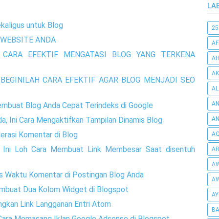
LA
kaligus untuk Blog
25
WEBSITE ANDA
AF
 CARA EFEKTIF MENGATASI BLOG YANG TERKENA
AH
AK
BEGINILAH CARA EFEKTIF AGAR BLOG MENJADI SEO
AL
AN
embuat Blog Anda Cepat Terindeks di Google
a, Ini Cara Mengaktifkan Tampilan Dinamis Blog
A
rasi Komentar di Blog
AQ
, Ini Loh Cara Membuat Link Membesar Saat disentuh
AR
AW
s Waktu Komentar di Postingan Blog Anda
AW
embuat Dua Kolom Widget di Blogspot
AY
ngkan Link Langganan Entri Atom
BA
h Cara Memasang Iklan Google Adsense di Blogspot