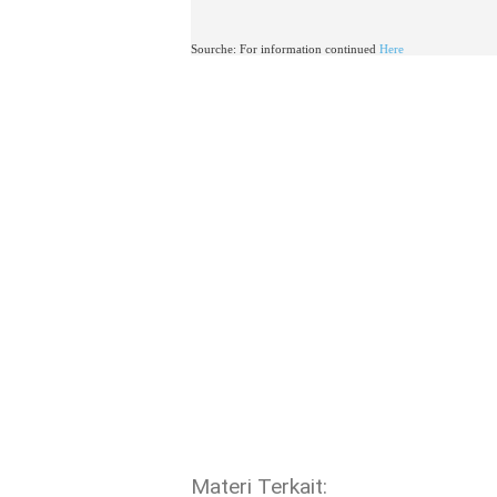
Sourche: For information continued
Here
Materi Terkait: