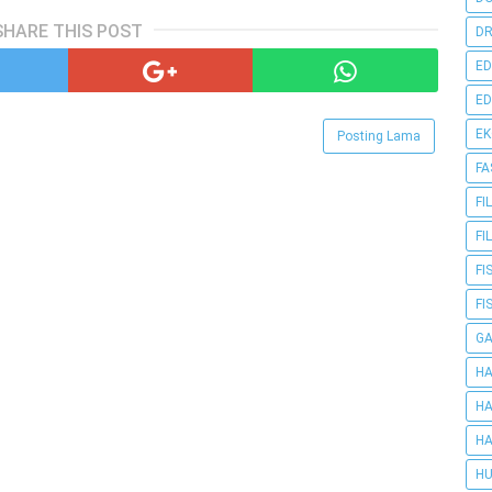
SHARE THIS POST
DR
ED
ED
E
Posting Lama
FA
FI
FI
FI
FI
G
HA
HA
HA
HU