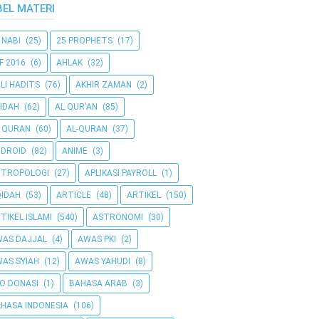
BEL MATERI
 NABI
(25)
25 PROPHETS
(17)
F 2016
(6)
AHLAK
(32)
LI HADITS
(76)
AKHIR ZAMAN
(2)
IDAH
(62)
AL QUR'AN
(85)
 QURAN
(60)
AL-QURAN
(37)
DROID
(82)
ANIME
(3)
NTROPOLOGI
(27)
APLIKASI PAYROLL
(1)
IDAH
(53)
ARTICLE
(48)
ARTIKEL
(150)
TIKEL ISLAMI
(540)
ASTRONOMI
(30)
AS DAJJAL
(4)
AWAS PKI
(2)
AS SYIAH
(12)
AWAS YAHUDI
(8)
O DONASI
(1)
BAHASA ARAB
(3)
HASA INDONESIA
(106)