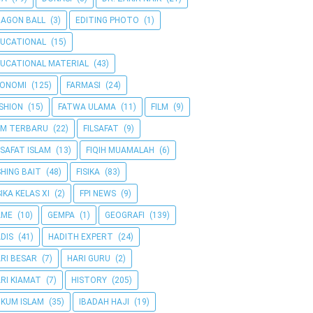
AGON BALL
(3)
EDITING PHOTO
(1)
UCATIONAL
(15)
UCATIONAL MATERIAL
(43)
KONOMI
(125)
FARMASI
(24)
SHION
(15)
FATWA ULAMA
(11)
FILM
(9)
LM TERBARU
(22)
FILSAFAT
(9)
LSAFAT ISLAM
(13)
FIQIH MUAMALAH
(6)
SHING BAIT
(48)
FISIKA
(83)
SIKA KELAS XI
(2)
FPI NEWS
(9)
AME
(10)
GEMPA
(1)
GEOGRAFI
(139)
DIS
(41)
HADITH EXPERT
(24)
RI BESAR
(7)
HARI GURU
(2)
RI KIAMAT
(7)
HISTORY
(205)
KUM ISLAM
(35)
IBADAH HAJI
(19)