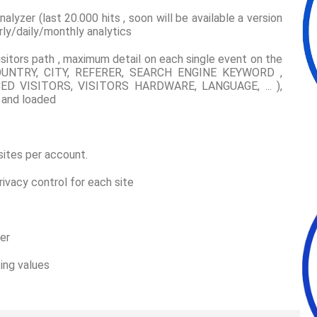
alyzer (last 20.000 hits , soon will be available a version
rly/daily/monthly analytics
isitors path , maximum detail on each single event on the
 COUNTRY, CITY, REFERER, SEARCH ENGINE KEYWORD ,
D VISITORS, VISITORS HARDWARE, LANGUAGE, ... ),
 and loaded
sites per account.
vacy control for each site
ter
ing values