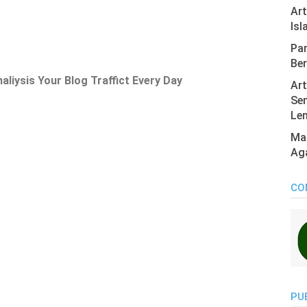
Ar
Isl
Pan
Ber
liysis Your Blog Traffict Every Day
Art
Sen
Len
Mas
Ag
CO
PU