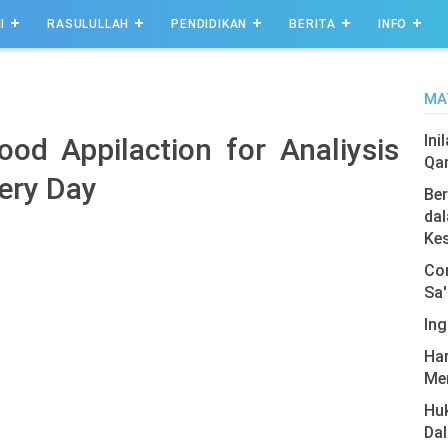
I
RASULULLAH
PENDIDIKAN
BERITA
INFO
MA
Ini
od Appilaction for Analiysis
Qa
very Day
Ber
dal
Ke
Com
Sa'
Ing
Har
Men
Hu
Da