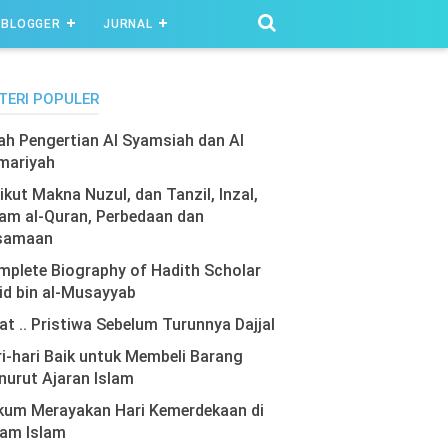
BLOGGER
JURNAL
TERI POPULER
lah Pengertian Al Syamsiah dan Al
mariyah
ikut Makna Nuzul, dan Tanzil, Inzal,
am al-Quran, Perbedaan dan
samaan
plete Biography of Hadith Scholar
id bin al-Musayyab
at .. Pristiwa Sebelum Turunnya Dajjal
i-hari Baik untuk Membeli Barang
urut Ajaran Islam
kum Merayakan Hari Kemerdekaan di
lam Islam