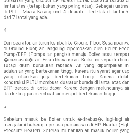
peralatan yang disebut LP Heater. Letak dearator berada di
lantai atas (tetapi bukan yang paling atas). Sebagai ilustrasi
di PLTU Muara Karang unit 4, dearator terletak di lantai 5
dari 7 lantai yang ada.
4
Dari dearator, air turun kembali ke Ground Floor. Sesampainya
di Ground Floor, air langsung dipompakan oleh Boiler Feed
Pump/BFP (Pompa air pengisi) menuju Boiler atau tempat
�memasak� air. Bisa dibayangkan Boiler ini seperti drum,
tetapi drum berukuran raksasa. Air yang dipompakan ini
adalah air yang bertekanan tinggi, karena itu syarat agar uap
yang dihasilkan juga bertekanan tinggi. Karena itulah
konstruksi PLTU membuat dearator berada di lantai atas dan
BFP berada di lantai dasar. Karena dengan meluncurnya air
dari ketinggian membuat air menjadi bertekanan tinggi.
5
Sebelum masuk ke Boiler untuk �direbus�, lagi-lagi air
mengalami beberapa proses pemanasan di HP Heater (High
Pressure Heater). Setelah itu barulah air masuk boiler yang