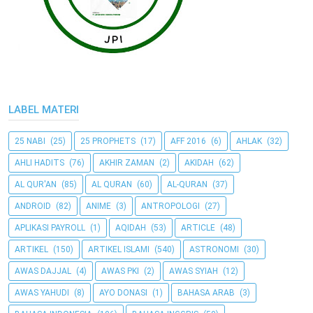
LABEL MATERI
25 NABI
(25)
25 PROPHETS
(17)
AFF 2016
(6)
AHLAK
(32)
AHLI HADITS
(76)
AKHIR ZAMAN
(2)
AKIDAH
(62)
AL QUR'AN
(85)
AL QURAN
(60)
AL-QURAN
(37)
ANDROID
(82)
ANIME
(3)
ANTROPOLOGI
(27)
APLIKASI PAYROLL
(1)
AQIDAH
(53)
ARTICLE
(48)
ARTIKEL
(150)
ARTIKEL ISLAMI
(540)
ASTRONOMI
(30)
AWAS DAJJAL
(4)
AWAS PKI
(2)
AWAS SYIAH
(12)
AWAS YAHUDI
(8)
AYO DONASI
(1)
BAHASA ARAB
(3)