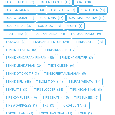
SILABUS RPP SD
(2)
SISTEM PLANET
(19)
SOAL
(20)
SOAL BAHASA INGGRIS
(3)
SOAL BIOLOGI
(3)
SOAL FISIKA
(69)
SOAL GEOGRAFI
(1)
SOAL KIMIA
(15)
SOAL MATEMATIKA
(82)
SOAL PENJAS
(32)
SOSIOLOGI
(19)
SPORT
(1)
STATISTIKA
(1)
TAHUKAH ANDA
(24)
TAHUKAH KAMU?
(9)
TASAWUF
(3)
TEKNIK ARSITEKTUR
(24)
TEKNIK CATUR
(20)
TEKNIK ELEKTRO
(55)
TEKNIK INDUSTRI
(17)
TEKNIK KENDARAAN RINGAN
(35)
TEKNIK KOMPUTER
(2)
TEKNIK LINGKUNGAN
(24)
TEKNIK MESIN
(61)
TEKNIK OTOMOTIF
(1)
TEKNIK PERTAMBANGAN
(5)
TEKNIK SIPIL
(48)
TELOLET OM
(11)
TEMPAT WISATA
(84)
TEMPLATE
(30)
TIPS BLOGGER
(243)
TIPS KECANTIKAN
(8)
TIPS KOMPUTER
(19)
TIPS SEHAT
(115)
TIPS SUKSES
(5)
TIPS WORDPRESS
(1)
TKJ
(35)
TOKOH DUNIA
(2)
TOKOH ISLAM
(29)
TOKOH NASIONAL
(18)
TOUR
(1)