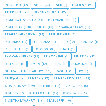
PALING UNIK
(42)
PAPERS
(75)
PAUD
(5)
PEMIKIRAN
(20)
PENDIDIKAN
(164)
PENDIDIKAN ISLAM
(87)
PENDIDIKAN PANCASILA
(56)
PENEMUAN BARU
(9)
PENGERTIAN
(120)
PENJAS
(40)
PERADABAN ISLAM
(56)
PERGERAKAN NASIONAL
(15)
PERMENDIKBUD
(6)
PERTANIAN
(10)
PETERNAKAN
(1)
PGSD
(12)
PRAMUKA
(1)
PRODUK BARU
(3)
PSIKOLOGI
(35)
PUASA
(8)
RAMADHAN BERKAH
(16)
RELATIONSHIP
(1)
RENUNGAN
(42)
RESEARCH
(6)
REVEIW
(12)
RPP SD
(1)
RUKUN IMAN
(6)
SAHABAT RASULULLAH SAW
(279)
SASTRA
(1)
SBY
(1)
SEDEQAH
(1)
SEJARAH
(217)
SEJARAH INDONESIA
(132)
SEJARAH ISLAM
(129)
SELEBRITI
(17)
SENI BUDAYA
(6)
SENI RUPA
(2)
SHALAT SUNNAH
(12)
SIJONTIAK FC
(1)
SIJONTIAK LAWUIK P.T
(11)
SILABUS RPP
(19)