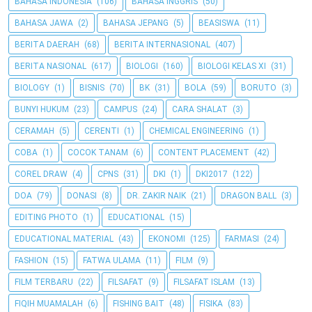
BAHASA INDONESIA
(106)
BAHASA INGGRIS
(50)
BAHASA JAWA
(2)
BAHASA JEPANG
(5)
BEASISWA
(11)
BERITA DAERAH
(68)
BERITA INTERNASIONAL
(407)
BERITA NASIONAL
(617)
BIOLOGI
(160)
BIOLOGI KELAS XI
(31)
BIOLOGY
(1)
BISNIS
(70)
BK
(31)
BOLA
(59)
BORUTO
(3)
BUNYI HUKUM
(23)
CAMPUS
(24)
CARA SHALAT
(3)
CERAMAH
(5)
CERENTI
(1)
CHEMICAL ENGINEERING
(1)
COBA
(1)
COCOK TANAM
(6)
CONTENT PLACEMENT
(42)
COREL DRAW
(4)
CPNS
(31)
DKI
(1)
DKI2017
(122)
DOA
(79)
DONASI
(8)
DR. ZAKIR NAIK
(21)
DRAGON BALL
(3)
EDITING PHOTO
(1)
EDUCATIONAL
(15)
EDUCATIONAL MATERIAL
(43)
EKONOMI
(125)
FARMASI
(24)
FASHION
(15)
FATWA ULAMA
(11)
FILM
(9)
FILM TERBARU
(22)
FILSAFAT
(9)
FILSAFAT ISLAM
(13)
FIQIH MUAMALAH
(6)
FISHING BAIT
(48)
FISIKA
(83)