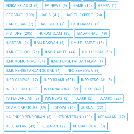
FISIKA KELAS XI
(2)
FPI NEWS
(9)
GAME
(10)
GEMPA
(1)
GEOGRAFI
(139)
HADIS
(41)
HADITH EXPERT
(24)
HARI BESAR
(7)
HARI GURU
(2)
HARI KIAMAT
(7)
HISTORY
(205)
HUKUM ISLAM
(35)
IBADAH HAJI
(19)
IKASTAR
(2)
ILMU DAKWAH
(3)
ILMU FILSAFAT
(13)
ILMU GEOLOGI
(26)
ILMU HADITS
(44)
ILMU HUKUM
(59)
ILMU KOMUNIKASI
(34)
ILMU PENGETAHUAN ALAM
(1)
ILMU PENGETAHUAN SOSIAL
(4)
INFO BEASISWA
(8)
INFO CAMPUS
(17)
INFO ISLAMI
(501)
INFO SEKOLAH
(5)
INFO TEKNO
(130)
INTERNASIONAL
(2)
IPTS
(47)
ISI PERJANJIAN
(2)
ISIS NEWS
(2)
ISLAMI
(2)
ISLAMIC
(22)
ISLAMIC ARTICLES
(89)
JOKOWI
(10)
JURNAL
(22)
KALENDER PENDIDIKAN
(3)
KEDOKTERAN
(100)
KERAJAAN
(17)
KESEHATAN
(43)
KESENIAN
(22)
KHASIAT OBAT
(3)