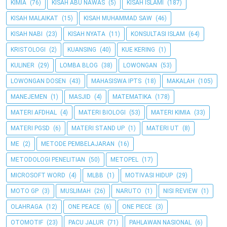
KIMIA
(76)
KISAH ABU NAWAS
(5)
KISAH ISLAMI
(187)
KISAH MALAIKAT
(15)
KISAH MUHAMMAD SAW
(46)
KISAH NABI
(23)
KISAH NYATA
(11)
KONSULTASI ISLAM
(64)
KRISTOLOGI
(2)
KUANSING
(40)
KUE KERING
(1)
KULINER
(29)
LOMBA BLOG
(38)
LOWONGAN
(53)
LOWONGAN DOSEN
(43)
MAHASISWA IPTS
(18)
MAKALAH
(105)
MANEJEMEN
(1)
MASJID
(4)
MATEMATIKA
(178)
MATERI AFDHAL
(4)
MATERI BIOLOGI
(53)
MATERI KIMIA
(33)
MATERI PGSD
(6)
MATERI STAND UP
(1)
MATERI UT
(8)
ME
(2)
METODE PEMBELAJARAN
(16)
METODOLOGI PENELITIAN
(50)
METOPEL
(17)
MICROSOFT WORD
(4)
MLBB
(1)
MOTIVASI HIDUP
(29)
MOTO GP
(3)
MUSLIMAH
(26)
NARUTO
(1)
NISI REVIEW
(1)
OLAHRAGA
(12)
ONE PEACE
(6)
ONE PIECE
(3)
OTOMOTIF
(23)
PACU JALUR
(71)
PAHLAWAN NASIONAL
(6)