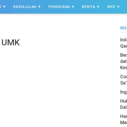
I
RASULULLAH
PENDIDIKAN
BERITA
INFO
MA
Ini
n UMK
Qa
Ber
dal
Ke
Com
Sa'
Ing
Hu
Da
Har
Men