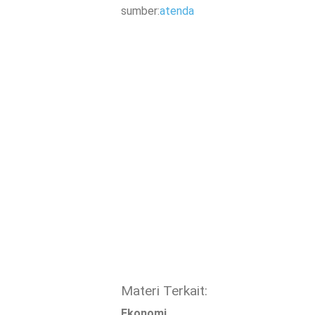
sumber:
atenda
Materi Terkait:
Ekonomi