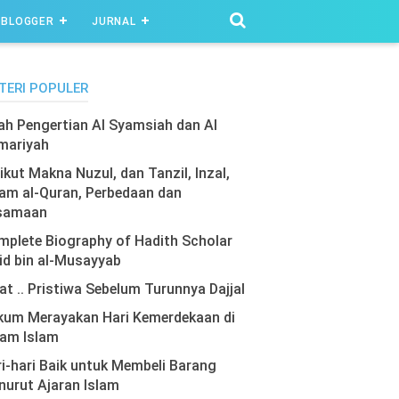
BLOGGER
JURNAL
TERI POPULER
lah Pengertian Al Syamsiah dan Al
mariyah
ikut Makna Nuzul, dan Tanzil, Inzal,
am al-Quran, Perbedaan dan
samaan
plete Biography of Hadith Scholar
id bin al-Musayyab
at .. Pristiwa Sebelum Turunnya Dajjal
kum Merayakan Hari Kemerdekaan di
lam Islam
i-hari Baik untuk Membeli Barang
urut Ajaran Islam