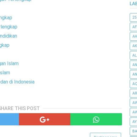
LA
engkap
25
erlengkap
AF
ndidikan
AH
ngkap
AK
AL
an Islam
AN
Islam
A
dan di Indonesia
AQ
AR
AW
SHARE THIS POST
AW
AY
BA