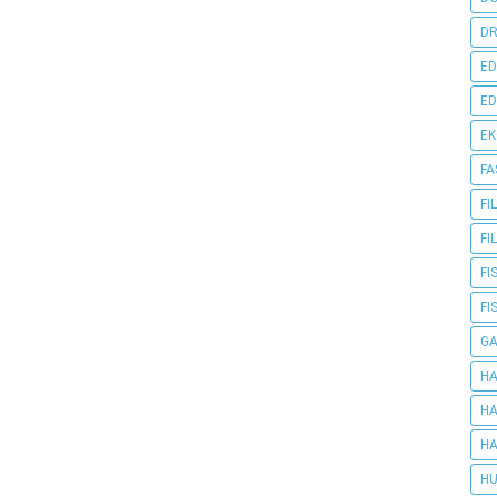
DR
ED
ED
E
FA
FI
FI
FI
FI
G
HA
HA
HA
HU