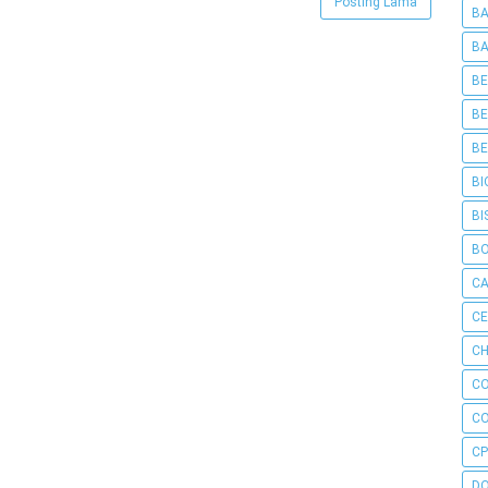
Posting Lama
BA
BA
BE
BE
BE
BI
BI
B
C
C
CH
C
C
CP
D