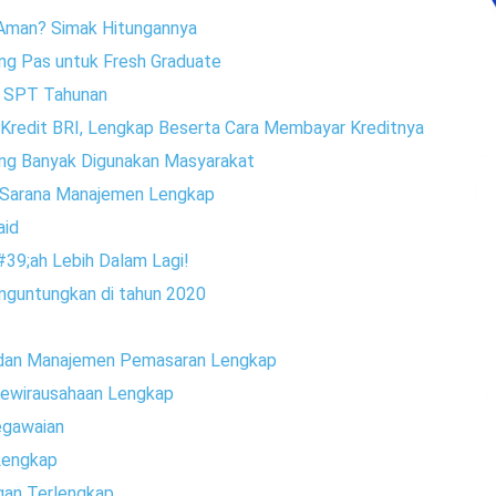
 Aman? Simak Hitungannya
yang Pas untuk Fresh Graduate
r SPT Tahunan
Kredit BRI, Lengkap Beserta Cara Membayar Kreditnya
ang Banyak Digunakan Masyarakat
, Sarana Manajemen Lengkap
aid
39;ah Lebih Dalam Lagi!
menguntungkan di tahun 2020
 dan Manajemen Pemasaran Lengkap
Kewirausahaan Lengkap
pegawaian
Lengkap
ngan Terlengkap