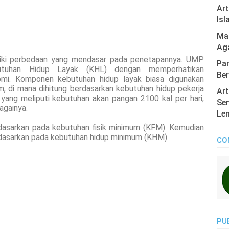
Ar
Isl
Mas
Ag
iki perbedaan yang mendasar pada penetapannya. UMP
Pan
utuhan Hidup Layak (KHL) dengan memperhatikan
Ber
omi. Komponen kebutuhan hidup layak biasa digunakan
, di mana dihitung berdasarkan kebutuhan hidup pekerja
Art
ang meliputi kebutuhan akan pangan 2100 kal per hari,
Sen
againya.
Len
dasarkan pada kebutuhan fisik minimum (KFM). Kemudian
idasarkan pada kebutuhan hidup minimum (KHM).
CO
PU