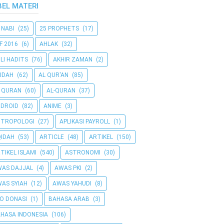
BEL MATERI
 NABI
(25)
25 PROPHETS
(17)
F 2016
(6)
AHLAK
(32)
LI HADITS
(76)
AKHIR ZAMAN
(2)
IDAH
(62)
AL QUR'AN
(85)
 QURAN
(60)
AL-QURAN
(37)
DROID
(82)
ANIME
(3)
NTROPOLOGI
(27)
APLIKASI PAYROLL
(1)
IDAH
(53)
ARTICLE
(48)
ARTIKEL
(150)
TIKEL ISLAMI
(540)
ASTRONOMI
(30)
AS DAJJAL
(4)
AWAS PKI
(2)
AS SYIAH
(12)
AWAS YAHUDI
(8)
O DONASI
(1)
BAHASA ARAB
(3)
HASA INDONESIA
(106)