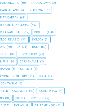
HASA INGGRIS
(50)
BAHASA JAWA
(2)
HASA JEPANG
(5)
BEASISWA
(11)
RITA DAERAH
(68)
RITA INTERNASIONAL
(407)
RITA NASIONAL
(617)
BIOLOGI
(160)
OLOGI KELAS XI
(31)
BIOLOGY
(1)
SNIS
(70)
BK
(31)
BOLA
(59)
ORUTO
(3)
BUNYI HUKUM
(23)
AMPUS
(24)
CARA SHALAT
(3)
ERAMAH
(5)
CERENTI
(1)
EMICAL ENGINEERING
(1)
COBA
(1)
OCOK TANAM
(6)
ONTENT PLACEMENT
(42)
COREL DRAW
(4)
NS
(31)
DKI
(1)
DKI2017
(122)
OA
(79)
DONASI
(8)
DR. ZAKIR NAIK
(21)