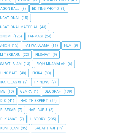
AGON BALL
(3)
EDITING PHOTO
(1)
UCATIONAL
(15)
UCATIONAL MATERIAL
(43)
KONOMI
(125)
FARMASI
(24)
SHION
(15)
FATWA ULAMA
(11)
FILM
(9)
LM TERBARU
(22)
FILSAFAT
(9)
LSAFAT ISLAM
(13)
FIQIH MUAMALAH
(6)
SHING BAIT
(48)
FISIKA
(83)
SIKA KELAS XI
(2)
FPI NEWS
(9)
AME
(10)
GEMPA
(1)
GEOGRAFI
(139)
DIS
(41)
HADITH EXPERT
(24)
RI BESAR
(7)
HARI GURU
(2)
RI KIAMAT
(7)
HISTORY
(205)
KUM ISLAM
(35)
IBADAH HAJI
(19)