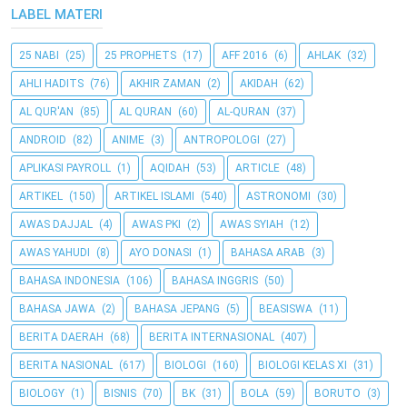
LABEL MATERI
25 NABI
(25)
25 PROPHETS
(17)
AFF 2016
(6)
AHLAK
(32)
AHLI HADITS
(76)
AKHIR ZAMAN
(2)
AKIDAH
(62)
AL QUR'AN
(85)
AL QURAN
(60)
AL-QURAN
(37)
ANDROID
(82)
ANIME
(3)
ANTROPOLOGI
(27)
APLIKASI PAYROLL
(1)
AQIDAH
(53)
ARTICLE
(48)
ARTIKEL
(150)
ARTIKEL ISLAMI
(540)
ASTRONOMI
(30)
AWAS DAJJAL
(4)
AWAS PKI
(2)
AWAS SYIAH
(12)
AWAS YAHUDI
(8)
AYO DONASI
(1)
BAHASA ARAB
(3)
BAHASA INDONESIA
(106)
BAHASA INGGRIS
(50)
BAHASA JAWA
(2)
BAHASA JEPANG
(5)
BEASISWA
(11)
BERITA DAERAH
(68)
BERITA INTERNASIONAL
(407)
BERITA NASIONAL
(617)
BIOLOGI
(160)
BIOLOGI KELAS XI
(31)
BIOLOGY
(1)
BISNIS
(70)
BK
(31)
BOLA
(59)
BORUTO
(3)