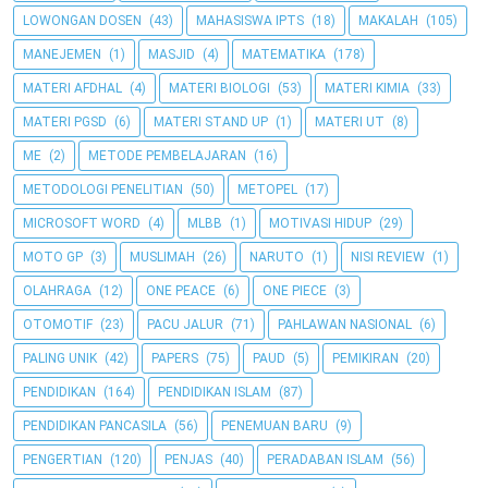
LOWONGAN DOSEN
(43)
MAHASISWA IPTS
(18)
MAKALAH
(105)
MANEJEMEN
(1)
MASJID
(4)
MATEMATIKA
(178)
MATERI AFDHAL
(4)
MATERI BIOLOGI
(53)
MATERI KIMIA
(33)
MATERI PGSD
(6)
MATERI STAND UP
(1)
MATERI UT
(8)
ME
(2)
METODE PEMBELAJARAN
(16)
METODOLOGI PENELITIAN
(50)
METOPEL
(17)
MICROSOFT WORD
(4)
MLBB
(1)
MOTIVASI HIDUP
(29)
MOTO GP
(3)
MUSLIMAH
(26)
NARUTO
(1)
NISI REVIEW
(1)
OLAHRAGA
(12)
ONE PEACE
(6)
ONE PIECE
(3)
OTOMOTIF
(23)
PACU JALUR
(71)
PAHLAWAN NASIONAL
(6)
PALING UNIK
(42)
PAPERS
(75)
PAUD
(5)
PEMIKIRAN
(20)
PENDIDIKAN
(164)
PENDIDIKAN ISLAM
(87)
PENDIDIKAN PANCASILA
(56)
PENEMUAN BARU
(9)
PENGERTIAN
(120)
PENJAS
(40)
PERADABAN ISLAM
(56)