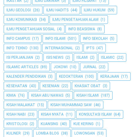
IKASTAR
(2)
ILMU DAKWAH
(3)
ILMU FILSAFAT
(13)
ILMU GEOLOGI
(26)
ILMU HADITS
(44)
ILMU HUKUM
(59)
ILMU KOMUNIKASI
(34)
ILMU PENGETAHUAN ALAM
(1)
ILMU PENGETAHUAN SOSIAL
(4)
INFO BEASISWA
(8)
INFO CAMPUS
(17)
INFO ISLAMI
(501)
INFO SEKOLAH
(5)
INFO TEKNO
(130)
INTERNASIONAL
(2)
IPTS
(47)
ISI PERJANJIAN
(2)
ISIS NEWS
(2)
ISLAMI
(2)
ISLAMIC
(22)
ISLAMIC ARTICLES
(89)
JOKOWI
(10)
JURNAL
(22)
KALENDER PENDIDIKAN
(3)
KEDOKTERAN
(100)
KERAJAAN
(17)
KESEHATAN
(43)
KESENIAN
(22)
KHASIAT OBAT
(3)
KIMIA
(76)
KISAH ABU NAWAS
(5)
KISAH ISLAMI
(187)
KISAH MALAIKAT
(15)
KISAH MUHAMMAD SAW
(46)
KISAH NABI
(23)
KISAH NYATA
(11)
KONSULTASI ISLAM
(64)
KRISTOLOGI
(2)
KUANSING
(40)
KUE KERING
(1)
KULINER
(29)
LOMBA BLOG
(38)
LOWONGAN
(53)