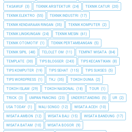
TASAWUF
(3)
TEKNIK ARSITEKTUR
(24)
TEKNIK CATUR
(20)
TEKNIK ELEKTRO
(55)
TEKNIK INDUSTRI
(17)
TEKNIK KENDARAAN RINGAN
(35)
TEKNIK KOMPUTER
(2)
TEKNIK LINGKUNGAN
(24)
TEKNIK MESIN
(61)
TEKNIK OTOMOTIF
(1)
TEKNIK PERTAMBANGAN
(5)
TEKNIK SIPIL
(48)
TELOLET OM
(11)
TEMPAT WISATA
(84)
TEMPLATE
(30)
TIPS BLOGGER
(243)
TIPS KECANTIKAN
(8)
TIPS KOMPUTER
(19)
TIPS SEHAT
(115)
TIPS SUKSES
(5)
TIPS WORDPRESS
(1)
TKJ
(35)
TOKOH DUNIA
(2)
TOKOH ISLAM
(29)
TOKOH NASIONAL
(18)
TOUR
(1)
TRICK
(3)
UMPAN PANCING
(23)
UNDERSTANDING
(5)
UR
(2)
USA TODAY
(1)
WALI SONGO
(12)
WISATA ACEH
(10)
WISATA AMBON
(12)
WISATA BALI
(15)
WISATA BANDUNG
(17)
WISATA BATAM
(10)
WISATA BOGOR
(9)