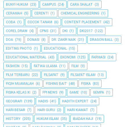
BUNYI HUKUM
(23)
CAMPUS
(24)
CARA SHALAT
(3)
CERAMAH
(5)
CERENTI
(1)
CHEMICAL ENGINEERING
(1)
COBA
(1)
COCOK TANAM
(6)
CONTENT PLACEMENT
(42)
COREL DRAW
(4)
CPNS
(31)
DKI
(1)
DKI2017
(122)
DOA
(79)
DONASI
(8)
DR. ZAKIR NAIK
(21)
DRAGON BALL
(3)
EDITING PHOTO
(1)
EDUCATIONAL
(15)
EDUCATIONAL MATERIAL
(43)
EKONOMI
(125)
FARMASI
(24)
FASHION
(15)
FATWA ULAMA
(11)
FILM
(9)
FILM TERBARU
(22)
FILSAFAT
(9)
FILSAFAT ISLAM
(13)
FIQIH MUAMALAH
(6)
FISHING BAIT
(48)
FISIKA
(83)
FISIKA KELAS XI
(2)
FPI NEWS
(9)
GAME
(10)
GEMPA
(1)
GEOGRAFI
(139)
HADIS
(41)
HADITH EXPERT
(24)
HARI BESAR
(7)
HARI GURU
(2)
HARI KIAMAT
(7)
HISTORY
(205)
HUKUM ISLAM
(35)
IBADAH HAJI
(19)