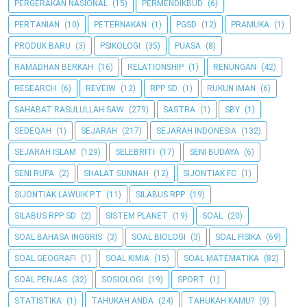
PERGERAKAN NASIONAL
(15)
PERMENDIKBUD
(6)
PERTANIAN
(10)
PETERNAKAN
(1)
PGSD
(12)
PRAMUKA
(1)
PRODUK BARU
(3)
PSIKOLOGI
(35)
PUASA
(8)
RAMADHAN BERKAH
(16)
RELATIONSHIP
(1)
RENUNGAN
(42)
RESEARCH
(6)
REVEIW
(12)
RPP SD
(1)
RUKUN IMAN
(6)
SAHABAT RASULULLAH SAW
(279)
SASTRA
(1)
SBY
(1)
SEDEQAH
(1)
SEJARAH
(217)
SEJARAH INDONESIA
(132)
SEJARAH ISLAM
(129)
SELEBRITI
(17)
SENI BUDAYA
(6)
SENI RUPA
(2)
SHALAT SUNNAH
(12)
SIJONTIAK FC
(1)
SIJONTIAK LAWUIK P.T
(11)
SILABUS RPP
(19)
SILABUS RPP SD
(2)
SISTEM PLANET
(19)
SOAL
(20)
SOAL BAHASA INGGRIS
(3)
SOAL BIOLOGI
(3)
SOAL FISIKA
(69)
SOAL GEOGRAFI
(1)
SOAL KIMIA
(15)
SOAL MATEMATIKA
(82)
SOAL PENJAS
(32)
SOSIOLOGI
(19)
SPORT
(1)
STATISTIKA
(1)
TAHUKAH ANDA
(24)
TAHUKAH KAMU?
(9)