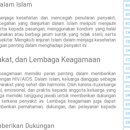
alam Islam
BI
BI
enjaga kesehatan dan mencegah penularan penyakit,
egahan yang dianjurkan dalam Islam meliputi menjauhi
B
 setia kepada pasangan, menggunakan kondom yang halal
C
akan atau berbagi jarum suntik yang tidak steril, serta
 sekitar. Mengikuti anjuran Islam dalam menjaga kesehatan
C
ian penting dalam menghadapi penyakit ini.
CH
rakat, dan Lembaga Keagamaan
C
C
 keagamaan memiliki peran penting dalam memberikan
CP
ngan HIV/AIDS. Dalam Islam, keluarga dianggap sebagai
akat yang sehat dan harmonis. Oleh karena itu,keluarga
D
, emosional, dan praktis kepada anggota keluarga yang
uga memiliki tanggung jawab untuk memberikan dukungan
DR
terkena penyakit ini. Lembaga keagamaan juga dapat
ED
berikan pemahaman, dukungan, dan pelayanan kepada
ED
E
mberikan Dukungan