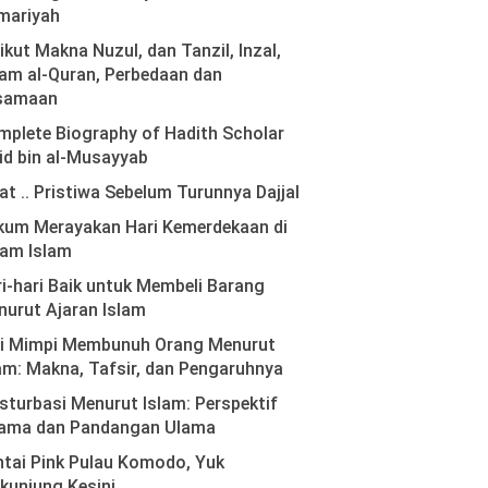
mariyah
ikut Makna Nuzul, dan Tanzil, Inzal,
am al-Quran, Perbedaan dan
samaan
plete Biography of Hadith Scholar
id bin al-Musayyab
at .. Pristiwa Sebelum Turunnya Dajjal
kum Merayakan Hari Kemerdekaan di
lam Islam
i-hari Baik untuk Membeli Barang
urut Ajaran Islam
ti Mimpi Membunuh Orang Menurut
am: Makna, Tafsir, dan Pengaruhnya
turbasi Menurut Islam: Perspektif
ama dan Pandangan Ulama
tai Pink Pulau Komodo, Yuk
kunjung Kesini