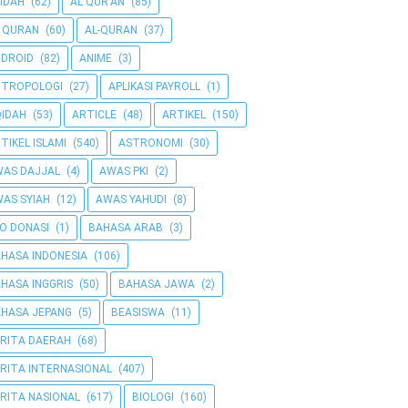
IDAH
(62)
AL QUR'AN
(85)
 QURAN
(60)
AL-QURAN
(37)
DROID
(82)
ANIME
(3)
NTROPOLOGI
(27)
APLIKASI PAYROLL
(1)
IDAH
(53)
ARTICLE
(48)
ARTIKEL
(150)
TIKEL ISLAMI
(540)
ASTRONOMI
(30)
AS DAJJAL
(4)
AWAS PKI
(2)
AS SYIAH
(12)
AWAS YAHUDI
(8)
O DONASI
(1)
BAHASA ARAB
(3)
HASA INDONESIA
(106)
HASA INGGRIS
(50)
BAHASA JAWA
(2)
HASA JEPANG
(5)
BEASISWA
(11)
RITA DAERAH
(68)
RITA INTERNASIONAL
(407)
RITA NASIONAL
(617)
BIOLOGI
(160)