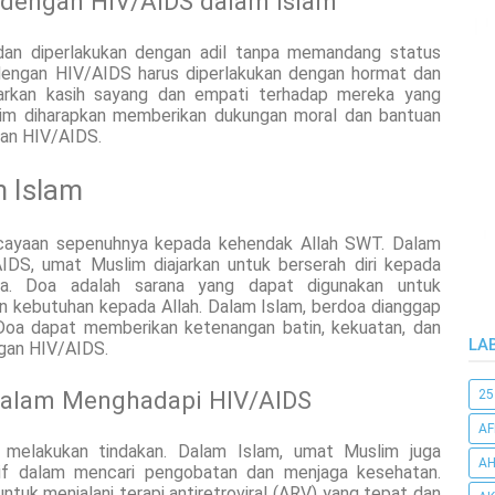
 dengan HIV/AIDS dalam Islam
 dan diperlakukan dengan adil tanpa memandang status
 dengan HIV/AIDS harus diperlakukan dengan hormat dan
ajarkan kasih sayang dan empati terhadap mereka yang
lim diharapkan memberikan dukungan moral dan bantuan
gan HIV/AIDS.
 Islam
rcayaan sepenuhnya kepada kehendak Allah SWT. Dalam
IDS, umat Muslim diajarkan untuk berserah diri kepada
a. Doa adalah sarana yang dapat digunakan untuk
n kebutuhan kepada Allah. Dalam Islam, berdoa dianggap
 Doa dapat memberikan ketenangan batin, kekuatan, dan
LA
gan HIV/AIDS.
dalam Menghadapi HIV/AIDS
25
AF
a melakukan tindakan. Dalam Islam, umat Muslim juga
AH
tif dalam mencari pengobatan dan menjaga kesehatan.
uk menjalani terapi antiretroviral (ARV) yang tepat dan