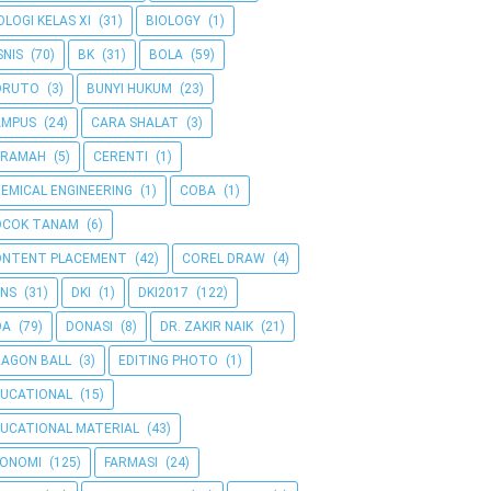
OLOGI KELAS XI
(31)
BIOLOGY
(1)
SNIS
(70)
BK
(31)
BOLA
(59)
ORUTO
(3)
BUNYI HUKUM
(23)
AMPUS
(24)
CARA SHALAT
(3)
ERAMAH
(5)
CERENTI
(1)
EMICAL ENGINEERING
(1)
COBA
(1)
OCOK TANAM
(6)
ONTENT PLACEMENT
(42)
COREL DRAW
(4)
NS
(31)
DKI
(1)
DKI2017
(122)
OA
(79)
DONASI
(8)
DR. ZAKIR NAIK
(21)
AGON BALL
(3)
EDITING PHOTO
(1)
UCATIONAL
(15)
UCATIONAL MATERIAL
(43)
KONOMI
(125)
FARMASI
(24)