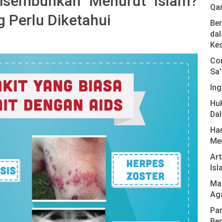
isembuhkan Menurut Islam?
Qa
g Perlu Diketahui
Ber
dal
Ke
Com
Sa'
Ing
Hu
Da
Har
Men
Ar
Isl
Mas
Ag
Pan
Ber