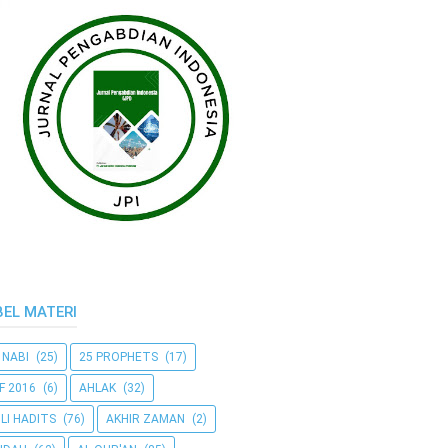
BEL MATERI
 NABI
(25)
25 PROPHETS
(17)
F 2016
(6)
AHLAK
(32)
LI HADITS
(76)
AKHIR ZAMAN
(2)