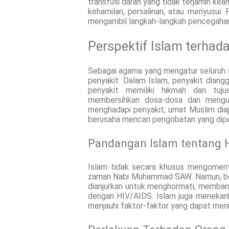
transfusi darah yang tidak terjamin kea
kehamilan, persalinan, atau menyusui
mengambil langkah-langkah pencegahan
Perspektif Islam terhad
Sebagai agama yang mengatur seluruh a
penyakit. Dalam Islam, penyakit diangg
penyakit memiliki hikmah dan tuju
membersihkan dosa-dosa dan menguj
menghadapi penyakit, umat Muslim diaja
berusaha mencari pengobatan yang dip
Pandangan Islam tentang 
Islam tidak secara khusus mengomenta
zaman Nabi Muhammad SAW. Namun, ber
dianjurkan untuk menghormati, memba
dengan HIV/AIDS. Islam juga menekank
menjauhi faktor-faktor yang dapat meni