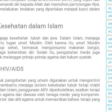
AK
berserah diri kepada Allah dan memohon pertolongan-Nya.
AL
melakukan tindakan yang diperlukan menjadi kunci dalam
AN
A
Kesehatan dalam Islam
AQ
aga kesehatan tubuh dan jiwa. Dalam Islam, menjaga
AR
atu tugas umat Muslim. Oleh karena itu, umat Muslim
idup sehat, termasuk mengonsumsi makanan bergizi,
AW
aga kebersihan diri. Selain itu, pengobatan medis juga
AW
k melanggar prinsip-prinsip agama dan hukum syariah.
AY
 HIV/AIDS
BA
BA
entuk pengobatan yang umum digunakan untuk mengontrol
embantu menjaga sistem kekebalan tubuh tetap stabil
BA
m Islam, penggunaan ARV diperbolehkan, asalkan terapi
BE
sip agama dan diawasi oleh tenaga medis yang kompeten.
kter dan ahli agama untuk memastikan bahwa terapi yang
BE
BE