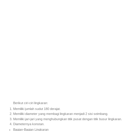
Berikut ciri-ciri lingkaran:
Memiliki jumlah sudut 180 derajat.
Memiliki diameter yang membagi lingkaran menjadi 2 sisi seimbang.
Memiliki jari-jari yang menghubungkan titik pusat dengan titik busur lingkaran.
Diameternya konstan.
Bagian-Bagian Lingkaran