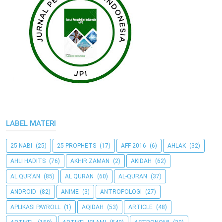
LABEL MATERI
25 NABI
(25)
25 PROPHETS
(17)
AFF 2016
(6)
AHLAK
(32)
AHLI HADITS
(76)
AKHIR ZAMAN
(2)
AKIDAH
(62)
AL QUR'AN
(85)
AL QURAN
(60)
AL-QURAN
(37)
ANDROID
(82)
ANIME
(3)
ANTROPOLOGI
(27)
APLIKASI PAYROLL
(1)
AQIDAH
(53)
ARTICLE
(48)