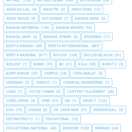
ARTIKEL
(150)
ARTIKEL ISLAMI
(540)
ASTRONOMI
(30)
AWAS DAJJAL
(4)
AWAS PKI
(2)
AWAS SYIAH
(12)
AWAS YAHUDI
(8)
AYO DONASI
(1)
BAHASA ARAB
(3)
BAHASA INDONESIA
(106)
BAHASA INGGRIS
(50)
BAHASA JAWA
(2)
BAHASA JEPANG
(5)
BEASISWA
(11)
BERITA DAERAH
(68)
BERITA INTERNASIONAL
(407)
BERITA NASIONAL
(617)
BIOLOGI
(160)
BIOLOGI KELAS XI
(31)
BIOLOGY
(1)
BISNIS
(70)
BK
(31)
BOLA
(59)
BORUTO
(3)
BUNYI HUKUM
(23)
CAMPUS
(24)
CARA SHALAT
(3)
CERAMAH
(5)
CERENTI
(1)
CHEMICAL ENGINEERING
(1)
COBA
(1)
COCOK TANAM
(6)
CONTENT PLACEMENT
(42)
COREL DRAW
(4)
CPNS
(31)
DKI
(1)
DKI2017
(122)
DOA
(79)
DONASI
(8)
DR. ZAKIR NAIK
(21)
DRAGON BALL
(3)
EDITING PHOTO
(1)
EDUCATIONAL
(15)
EDUCATIONAL MATERIAL
(43)
EKONOMI
(125)
FARMASI
(24)