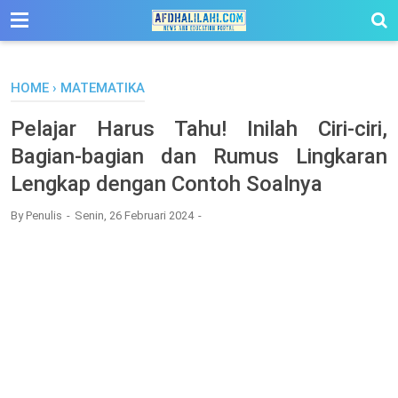
-->
HOME
›
MATEMATIKA
Pelajar Harus Tahu! Inilah Ciri-ciri,
Bagian-bagian dan Rumus Lingkaran
Lengkap dengan Contoh Soalnya
By
Penulis
Senin, 26 Februari 2024