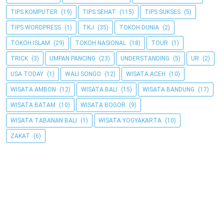
TIPS KOMPUTER
(19)
TIPS SEHAT
(115)
TIPS SUKSES
(5)
TIPS WORDPRESS
(1)
TKJ
(35)
TOKOH DUNIA
(2)
TOKOH ISLAM
(29)
TOKOH NASIONAL
(18)
TOUR
(1)
TRICK
(3)
UMPAN PANCING
(23)
UNDERSTANDING
(5)
UR
(2)
USA TODAY
(1)
WALI SONGO
(12)
WISATA ACEH
(10)
WISATA AMBON
(12)
WISATA BALI
(15)
WISATA BANDUNG
(17)
WISATA BATAM
(10)
WISATA BOGOR
(9)
WISATA TABANAN BALI
(1)
WISATA YOGYAKARTA
(10)
ZAKAT
(6)