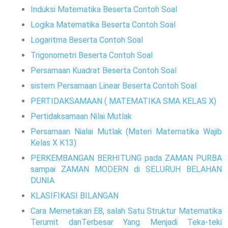
Induksi Matematika Beserta Contoh Soal
Logika Matematika Beserta Contoh Soal
Logaritma Beserta Contoh Soal
Trigonometri Beserta Contoh Soal
Persamaan Kuadrat Beserta Contoh Soal
sistem Persamaan Linear Beserta Contoh Soal
PERTIDAKSAMAAN ( MATEMATIKA SMA KELAS X)
Pertidaksamaan Nilai Mutlak
Persamaan Nialai Mutlak (Materi Matematika Wajib
Kelas X K13)
PERKEMBANGAN BERHITUNG pada ZAMAN PURBA
sampai ZAMAN MODERN di SELURUH BELAHAN
DUNIA
KLASIFIKASI BILANGAN
Cara Memetakan E8, salah Satu Struktur Matematika
Terumit danTerbesar Yang Menjadi Teka-teki