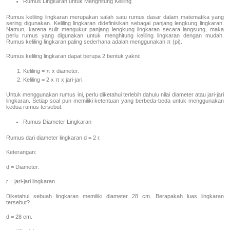
Rumus Lingkaran untuk Menghitung Keliling
Rumus keliling lingkaran merupakan salah satu rumus dasar dalam matematika yang
sering digunakan. Keliling lingkaran didefinisikan sebagai panjang lengkung lingkaran.
Namun, karena sulit mengukur panjang lengkung lingkaran secara langsung, maka
perlu rumus yang digunakan untuk menghitung keliling lingkaran dengan mudah.
Rumus keliling lingkaran paling sederhana adalah menggunakan π (pi).
Rumus keliling lingkaran dapat berupa 2 bentuk yakni:
Keliling = π x diameter.
Keliling = 2 x π x jari-jari.
Untuk menggunakan rumus ini, perlu diketahui terlebih dahulu nilai diameter atau jari-jari
lingkaran. Setiap soal pun memiliki ketentuan yang berbeda-beda untuk menggunakan
kedua rumus tersebut.
Rumus Diameter Lingkaran
Rumus dari diameter lingkaran d = 2 r.
Keterangan:
d = Diameter.
r = jari-jari lingkaran.
Diketahui sebuah lingkaran memiliki diameter 28 cm. Berapakah luas lingkaran
tersebut?
d = 28 cm.