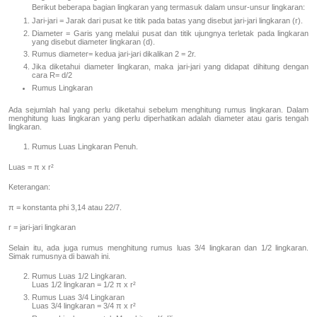
Berikut beberapa bagian lingkaran yang termasuk dalam unsur-unsur lingkaran:
Jari-jari = Jarak dari pusat ke titik pada batas yang disebut jari-jari lingkaran (r).
Diameter = Garis yang melalui pusat dan titik ujungnya terletak pada lingkaran
yang disebut diameter lingkaran (d).
Rumus diameter= kedua jari-jari dikalikan 2 = 2r.
Jika diketahui diameter lingkaran, maka jari-jari yang didapat dihitung dengan
cara R= d/2
Rumus Lingkaran
Ada sejumlah hal yang perlu diketahui sebelum menghitung rumus lingkaran. Dalam
menghitung luas lingkaran yang perlu diperhatikan adalah diameter atau garis tengah
lingkaran.
Rumus Luas Lingkaran Penuh.
Luas = π x r²
Keterangan:
π = konstanta phi 3,14 atau 22/7.
r = jari-jari lingkaran
Selain itu, ada juga rumus menghitung rumus luas 3/4 lingkaran dan 1/2 lingkaran.
Simak rumusnya di bawah ini.
Rumus Luas 1/2 Lingkaran.
Luas 1/2 lingkaran = 1/2 π x r²
Rumus Luas 3/4 Lingkaran
Luas 3/4 lingkaran = 3/4 π x r²