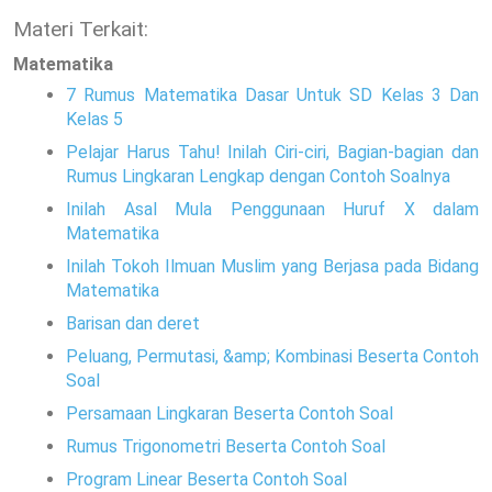
Materi Terkait:
Matematika
7 Rumus Matematika Dasar Untuk SD Kelas 3 Dan
Kelas 5
Pelajar Harus Tahu! Inilah Ciri-ciri, Bagian-bagian dan
Rumus Lingkaran Lengkap dengan Contoh Soalnya
Inilah Asal Mula Penggunaan Huruf X dalam
Matematika
Inilah Tokoh Ilmuan Muslim yang Berjasa pada Bidang
Matematika
Barisan dan deret
Peluang, Permutasi, &amp; Kombinasi Beserta Contoh
Soal
Persamaan Lingkaran Beserta Contoh Soal
Rumus Trigonometri Beserta Contoh Soal
Program Linear Beserta Contoh Soal