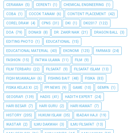
CERAMAH
(5)
CERENTI
(1)
CHEMICAL ENGINEERING
(1)
COBA
(1)
COCOK TANAM
(6)
CONTENT PLACEMENT
(42)
COREL DRAW
(4)
CPNS
(31)
DKI
(1)
DKI2017
(122)
DOA
(79)
DONASI
(8)
DR. ZAKIR NAIK
(21)
DRAGON BALL
(3)
EDITING PHOTO
(1)
EDUCATIONAL
(15)
EDUCATIONAL MATERIAL
(43)
EKONOMI
(125)
FARMASI
(24)
FASHION
(15)
FATWA ULAMA
(11)
FILM
(9)
FILM TERBARU
(22)
FILSAFAT
(9)
FILSAFAT ISLAM
(13)
FIQIH MUAMALAH
(6)
FISHING BAIT
(48)
FISIKA
(83)
FISIKA KELAS XI
(2)
FPI NEWS
(9)
GAME
(10)
GEMPA
(1)
GEOGRAFI
(139)
HADIS
(41)
HADITH EXPERT
(24)
HARI BESAR
(7)
HARI GURU
(2)
HARI KIAMAT
(7)
HISTORY
(205)
HUKUM ISLAM
(35)
IBADAH HAJI
(19)
IKASTAR
(2)
ILMU DAKWAH
(3)
ILMU FILSAFAT
(13)