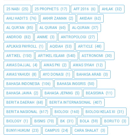
25 NABI
(25)
25 PROPHETS
(17)
AFF 2016
(6)
AHLAK
(32)
AHLI HADITS
(76)
AKHIR ZAMAN
(2)
AKIDAH
(62)
AL QUR'AN
(85)
AL QURAN
(60)
AL-QURAN
(37)
ANDROID
(82)
ANIME
(3)
ANTROPOLOGI
(27)
APLIKASI PAYROLL
(1)
AQIDAH
(53)
ARTICLE
(48)
ARTIKEL
(150)
ARTIKEL ISLAMI
(540)
ASTRONOMI
(30)
AWAS DAJJAL
(4)
AWAS PKI
(2)
AWAS SYIAH
(12)
AWAS YAHUDI
(8)
AYO DONASI
(1)
BAHASA ARAB
(3)
BAHASA INDONESIA
(106)
BAHASA INGGRIS
(50)
BAHASA JAWA
(2)
BAHASA JEPANG
(5)
BEASISWA
(11)
BERITA DAERAH
(68)
BERITA INTERNASIONAL
(407)
BERITA NASIONAL
(617)
BIOLOGI
(160)
BIOLOGI KELAS XI
(31)
BIOLOGY
(1)
BISNIS
(70)
BK
(31)
BOLA
(59)
BORUTO
(3)
BUNYI HUKUM
(23)
CAMPUS
(24)
CARA SHALAT
(3)