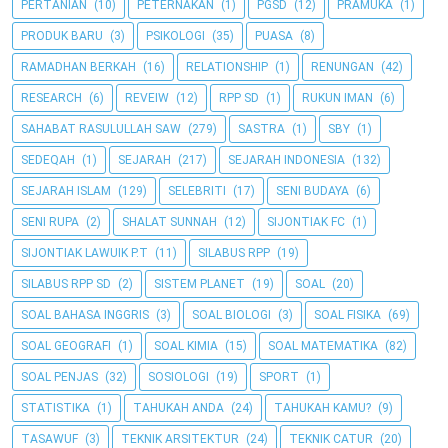
PERTANIAN
(10)
PETERNAKAN
(1)
PGSD
(12)
PRAMUKA
(1)
PRODUK BARU
(3)
PSIKOLOGI
(35)
PUASA
(8)
RAMADHAN BERKAH
(16)
RELATIONSHIP
(1)
RENUNGAN
(42)
RESEARCH
(6)
REVEIW
(12)
RPP SD
(1)
RUKUN IMAN
(6)
SAHABAT RASULULLAH SAW
(279)
SASTRA
(1)
SBY
(1)
SEDEQAH
(1)
SEJARAH
(217)
SEJARAH INDONESIA
(132)
SEJARAH ISLAM
(129)
SELEBRITI
(17)
SENI BUDAYA
(6)
SENI RUPA
(2)
SHALAT SUNNAH
(12)
SIJONTIAK FC
(1)
SIJONTIAK LAWUIK P.T
(11)
SILABUS RPP
(19)
SILABUS RPP SD
(2)
SISTEM PLANET
(19)
SOAL
(20)
SOAL BAHASA INGGRIS
(3)
SOAL BIOLOGI
(3)
SOAL FISIKA
(69)
SOAL GEOGRAFI
(1)
SOAL KIMIA
(15)
SOAL MATEMATIKA
(82)
SOAL PENJAS
(32)
SOSIOLOGI
(19)
SPORT
(1)
STATISTIKA
(1)
TAHUKAH ANDA
(24)
TAHUKAH KAMU?
(9)
TASAWUF
(3)
TEKNIK ARSITEKTUR
(24)
TEKNIK CATUR
(20)