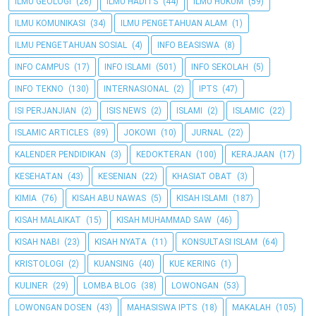
ILMU GEOLOGI
(26)
ILMU HADITS
(44)
ILMU HUKUM
(59)
ILMU KOMUNIKASI
(34)
ILMU PENGETAHUAN ALAM
(1)
ILMU PENGETAHUAN SOSIAL
(4)
INFO BEASISWA
(8)
INFO CAMPUS
(17)
INFO ISLAMI
(501)
INFO SEKOLAH
(5)
INFO TEKNO
(130)
INTERNASIONAL
(2)
IPTS
(47)
ISI PERJANJIAN
(2)
ISIS NEWS
(2)
ISLAMI
(2)
ISLAMIC
(22)
ISLAMIC ARTICLES
(89)
JOKOWI
(10)
JURNAL
(22)
KALENDER PENDIDIKAN
(3)
KEDOKTERAN
(100)
KERAJAAN
(17)
KESEHATAN
(43)
KESENIAN
(22)
KHASIAT OBAT
(3)
KIMIA
(76)
KISAH ABU NAWAS
(5)
KISAH ISLAMI
(187)
KISAH MALAIKAT
(15)
KISAH MUHAMMAD SAW
(46)
KISAH NABI
(23)
KISAH NYATA
(11)
KONSULTASI ISLAM
(64)
KRISTOLOGI
(2)
KUANSING
(40)
KUE KERING
(1)
KULINER
(29)
LOMBA BLOG
(38)
LOWONGAN
(53)
LOWONGAN DOSEN
(43)
MAHASISWA IPTS
(18)
MAKALAH
(105)