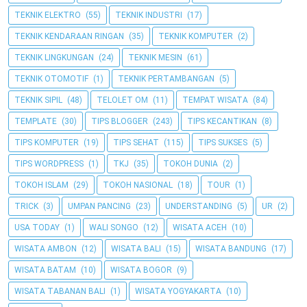
TEKNIK ELEKTRO
(55)
TEKNIK INDUSTRI
(17)
TEKNIK KENDARAAN RINGAN
(35)
TEKNIK KOMPUTER
(2)
TEKNIK LINGKUNGAN
(24)
TEKNIK MESIN
(61)
TEKNIK OTOMOTIF
(1)
TEKNIK PERTAMBANGAN
(5)
TEKNIK SIPIL
(48)
TELOLET OM
(11)
TEMPAT WISATA
(84)
TEMPLATE
(30)
TIPS BLOGGER
(243)
TIPS KECANTIKAN
(8)
TIPS KOMPUTER
(19)
TIPS SEHAT
(115)
TIPS SUKSES
(5)
TIPS WORDPRESS
(1)
TKJ
(35)
TOKOH DUNIA
(2)
TOKOH ISLAM
(29)
TOKOH NASIONAL
(18)
TOUR
(1)
TRICK
(3)
UMPAN PANCING
(23)
UNDERSTANDING
(5)
UR
(2)
USA TODAY
(1)
WALI SONGO
(12)
WISATA ACEH
(10)
WISATA AMBON
(12)
WISATA BALI
(15)
WISATA BANDUNG
(17)
WISATA BATAM
(10)
WISATA BOGOR
(9)
WISATA TABANAN BALI
(1)
WISATA YOGYAKARTA
(10)