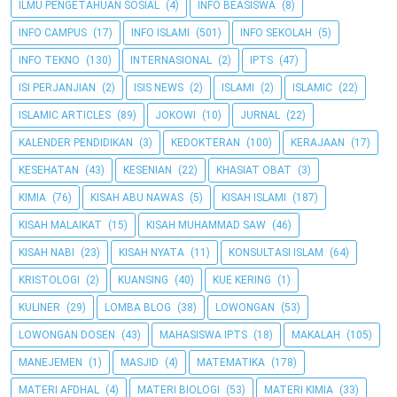
ILMU PENGETAHUAN SOSIAL
(4)
INFO BEASISWA
(8)
INFO CAMPUS
(17)
INFO ISLAMI
(501)
INFO SEKOLAH
(5)
INFO TEKNO
(130)
INTERNASIONAL
(2)
IPTS
(47)
ISI PERJANJIAN
(2)
ISIS NEWS
(2)
ISLAMI
(2)
ISLAMIC
(22)
ISLAMIC ARTICLES
(89)
JOKOWI
(10)
JURNAL
(22)
KALENDER PENDIDIKAN
(3)
KEDOKTERAN
(100)
KERAJAAN
(17)
KESEHATAN
(43)
KESENIAN
(22)
KHASIAT OBAT
(3)
KIMIA
(76)
KISAH ABU NAWAS
(5)
KISAH ISLAMI
(187)
KISAH MALAIKAT
(15)
KISAH MUHAMMAD SAW
(46)
KISAH NABI
(23)
KISAH NYATA
(11)
KONSULTASI ISLAM
(64)
KRISTOLOGI
(2)
KUANSING
(40)
KUE KERING
(1)
KULINER
(29)
LOMBA BLOG
(38)
LOWONGAN
(53)
LOWONGAN DOSEN
(43)
MAHASISWA IPTS
(18)
MAKALAH
(105)
MANEJEMEN
(1)
MASJID
(4)
MATEMATIKA
(178)
MATERI AFDHAL
(4)
MATERI BIOLOGI
(53)
MATERI KIMIA
(33)