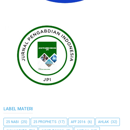
LABEL MATERI
25 NABI
(25)
25 PROPHETS
(17)
AFF 2016
(6)
AHLAK
(32)