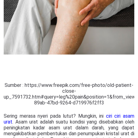
Sumber : https://www.freepik.com/free-photo/old-patient-
close-
up_7591732.htm#query=leg%20pain&position=1&from_view=
89ab-47bd-9264-d719976f2ff3
Sering merasa nyeri pada lutut? Mungkin, ini
ciri ciri asam
urat
. Asam urat adalah suatu kondisi yang disebabkan oleh
peningkatan kadar asam urat dalam darah, yang dapat
mengakibatkan pembentukan dan penumpukan kristal urat di