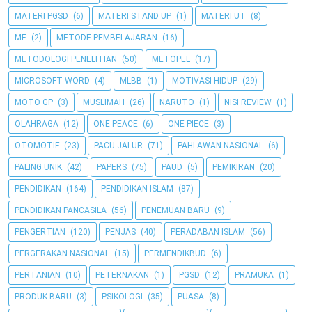
MATERI PGSD
(6)
MATERI STAND UP
(1)
MATERI UT
(8)
ME
(2)
METODE PEMBELAJARAN
(16)
METODOLOGI PENELITIAN
(50)
METOPEL
(17)
MICROSOFT WORD
(4)
MLBB
(1)
MOTIVASI HIDUP
(29)
MOTO GP
(3)
MUSLIMAH
(26)
NARUTO
(1)
NISI REVIEW
(1)
OLAHRAGA
(12)
ONE PEACE
(6)
ONE PIECE
(3)
OTOMOTIF
(23)
PACU JALUR
(71)
PAHLAWAN NASIONAL
(6)
PALING UNIK
(42)
PAPERS
(75)
PAUD
(5)
PEMIKIRAN
(20)
PENDIDIKAN
(164)
PENDIDIKAN ISLAM
(87)
PENDIDIKAN PANCASILA
(56)
PENEMUAN BARU
(9)
PENGERTIAN
(120)
PENJAS
(40)
PERADABAN ISLAM
(56)
PERGERAKAN NASIONAL
(15)
PERMENDIKBUD
(6)
PERTANIAN
(10)
PETERNAKAN
(1)
PGSD
(12)
PRAMUKA
(1)
PRODUK BARU
(3)
PSIKOLOGI
(35)
PUASA
(8)