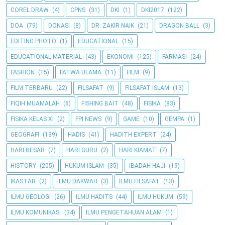
COREL DRAW
(4)
CPNS
(31)
DKI
(1)
DKI2017
(122)
DOA
(79)
DONASI
(8)
DR. ZAKIR NAIK
(21)
DRAGON BALL
(3)
EDITING PHOTO
(1)
EDUCATIONAL
(15)
EDUCATIONAL MATERIAL
(43)
EKONOMI
(125)
FARMASI
(24)
FASHION
(15)
FATWA ULAMA
(11)
FILM
(9)
FILM TERBARU
(22)
FILSAFAT
(9)
FILSAFAT ISLAM
(13)
FIQIH MUAMALAH
(6)
FISHING BAIT
(48)
FISIKA
(83)
FISIKA KELAS XI
(2)
FPI NEWS
(9)
GAME
(10)
GEMPA
(1)
GEOGRAFI
(139)
HADIS
(41)
HADITH EXPERT
(24)
HARI BESAR
(7)
HARI GURU
(2)
HARI KIAMAT
(7)
HISTORY
(205)
HUKUM ISLAM
(35)
IBADAH HAJI
(19)
IKASTAR
(2)
ILMU DAKWAH
(3)
ILMU FILSAFAT
(13)
ILMU GEOLOGI
(26)
ILMU HADITS
(44)
ILMU HUKUM
(59)
ILMU KOMUNIKASI
(34)
ILMU PENGETAHUAN ALAM
(1)