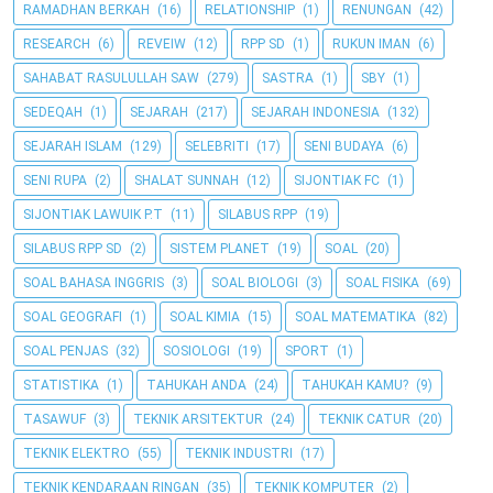
RAMADHAN BERKAH
(16)
RELATIONSHIP
(1)
RENUNGAN
(42)
RESEARCH
(6)
REVEIW
(12)
RPP SD
(1)
RUKUN IMAN
(6)
SAHABAT RASULULLAH SAW
(279)
SASTRA
(1)
SBY
(1)
SEDEQAH
(1)
SEJARAH
(217)
SEJARAH INDONESIA
(132)
SEJARAH ISLAM
(129)
SELEBRITI
(17)
SENI BUDAYA
(6)
SENI RUPA
(2)
SHALAT SUNNAH
(12)
SIJONTIAK FC
(1)
SIJONTIAK LAWUIK P.T
(11)
SILABUS RPP
(19)
SILABUS RPP SD
(2)
SISTEM PLANET
(19)
SOAL
(20)
SOAL BAHASA INGGRIS
(3)
SOAL BIOLOGI
(3)
SOAL FISIKA
(69)
SOAL GEOGRAFI
(1)
SOAL KIMIA
(15)
SOAL MATEMATIKA
(82)
SOAL PENJAS
(32)
SOSIOLOGI
(19)
SPORT
(1)
STATISTIKA
(1)
TAHUKAH ANDA
(24)
TAHUKAH KAMU?
(9)
TASAWUF
(3)
TEKNIK ARSITEKTUR
(24)
TEKNIK CATUR
(20)
TEKNIK ELEKTRO
(55)
TEKNIK INDUSTRI
(17)
TEKNIK KENDARAAN RINGAN
(35)
TEKNIK KOMPUTER
(2)