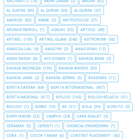
AHLI HADITS
(76)
AKHIR ZAMAN
(2)
AKIDAH
(62)
AL QUR'AN
(85)
AL QURAN
(60)
AL-QURAN
(37)
ANDROID
(82)
ANIME
(3)
ANTROPOLOGI
(27)
APLIKASI PAYROLL
(1)
AQIDAH
(53)
ARTICLE
(48)
ARTIKEL
(150)
ARTIKEL ISLAMI
(540)
ASTRONOMI
(30)
AWAS DAJJAL
(4)
AWAS PKI
(2)
AWAS SYIAH
(12)
AWAS YAHUDI
(8)
AYO DONASI
(1)
BAHASA ARAB
(3)
BAHASA INDONESIA
(106)
BAHASA INGGRIS
(50)
BAHASA JAWA
(2)
BAHASA JEPANG
(5)
BEASISWA
(11)
BERITA DAERAH
(68)
BERITA INTERNASIONAL
(407)
BERITA NASIONAL
(617)
BIOLOGI
(160)
BIOLOGI KELAS XI
(31)
BIOLOGY
(1)
BISNIS
(70)
BK
(31)
BOLA
(59)
BORUTO
(3)
BUNYI HUKUM
(23)
CAMPUS
(24)
CARA SHALAT
(3)
CERAMAH
(5)
CERENTI
(1)
CHEMICAL ENGINEERING
(1)
COBA
(1)
COCOK TANAM
(6)
CONTENT PLACEMENT
(42)