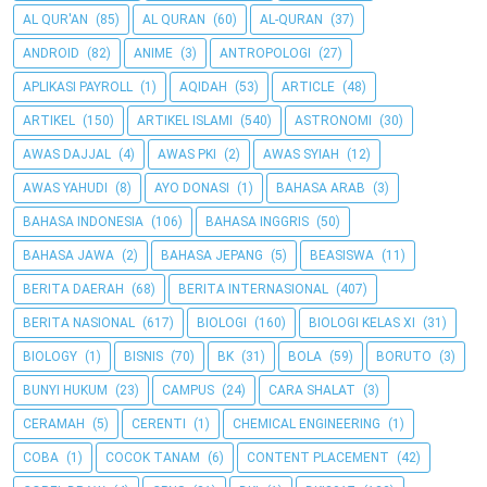
AL QUR'AN
(85)
AL QURAN
(60)
AL-QURAN
(37)
ANDROID
(82)
ANIME
(3)
ANTROPOLOGI
(27)
APLIKASI PAYROLL
(1)
AQIDAH
(53)
ARTICLE
(48)
ARTIKEL
(150)
ARTIKEL ISLAMI
(540)
ASTRONOMI
(30)
AWAS DAJJAL
(4)
AWAS PKI
(2)
AWAS SYIAH
(12)
AWAS YAHUDI
(8)
AYO DONASI
(1)
BAHASA ARAB
(3)
BAHASA INDONESIA
(106)
BAHASA INGGRIS
(50)
BAHASA JAWA
(2)
BAHASA JEPANG
(5)
BEASISWA
(11)
BERITA DAERAH
(68)
BERITA INTERNASIONAL
(407)
BERITA NASIONAL
(617)
BIOLOGI
(160)
BIOLOGI KELAS XI
(31)
BIOLOGY
(1)
BISNIS
(70)
BK
(31)
BOLA
(59)
BORUTO
(3)
BUNYI HUKUM
(23)
CAMPUS
(24)
CARA SHALAT
(3)
CERAMAH
(5)
CERENTI
(1)
CHEMICAL ENGINEERING
(1)
COBA
(1)
COCOK TANAM
(6)
CONTENT PLACEMENT
(42)