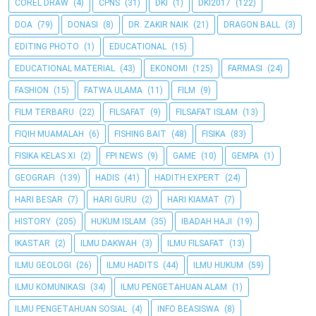
COREL DRAW
(4)
CPNS
(31)
DKI
(1)
DKI2017
(122)
DOA
(79)
DONASI
(8)
DR. ZAKIR NAIK
(21)
DRAGON BALL
(3)
EDITING PHOTO
(1)
EDUCATIONAL
(15)
EDUCATIONAL MATERIAL
(43)
EKONOMI
(125)
FARMASI
(24)
FASHION
(15)
FATWA ULAMA
(11)
FILM
(9)
FILM TERBARU
(22)
FILSAFAT
(9)
FILSAFAT ISLAM
(13)
FIQIH MUAMALAH
(6)
FISHING BAIT
(48)
FISIKA
(83)
FISIKA KELAS XI
(2)
FPI NEWS
(9)
GAME
(10)
GEMPA
(1)
GEOGRAFI
(139)
HADIS
(41)
HADITH EXPERT
(24)
HARI BESAR
(7)
HARI GURU
(2)
HARI KIAMAT
(7)
HISTORY
(205)
HUKUM ISLAM
(35)
IBADAH HAJI
(19)
IKASTAR
(2)
ILMU DAKWAH
(3)
ILMU FILSAFAT
(13)
ILMU GEOLOGI
(26)
ILMU HADITS
(44)
ILMU HUKUM
(59)
ILMU KOMUNIKASI
(34)
ILMU PENGETAHUAN ALAM
(1)
ILMU PENGETAHUAN SOSIAL
(4)
INFO BEASISWA
(8)