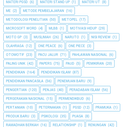
MATERI PGSD
(6)
MATERI STAND UP
(1)
MATERI UT
(8)
ME
(2)
METODE PEMBELAJARAN
(16)
METODOLOGI PENELITIAN
(50)
METOPEL
(17)
MICROSOFT WORD
(4)
MLBB
(1)
MOTIVASI HIDUP
(29)
MOTO GP
(3)
MUSLIMAH
(26)
NARUTO
(1)
NISI REVIEW
(1)
OLAHRAGA
(12)
ONE PEACE
(6)
ONE PIECE
(3)
OTOMOTIF
(23)
PACU JALUR
(71)
PAHLAWAN NASIONAL
(6)
PALING UNIK
(42)
PAPERS
(75)
PAUD
(5)
PEMIKIRAN
(20)
PENDIDIKAN
(164)
PENDIDIKAN ISLAM
(87)
PENDIDIKAN PANCASILA
(56)
PENEMUAN BARU
(9)
PENGERTIAN
(120)
PENJAS
(40)
PERADABAN ISLAM
(56)
PERGERAKAN NASIONAL
(15)
PERMENDIKBUD
(6)
PERTANIAN
(10)
PETERNAKAN
(1)
PGSD
(12)
PRAMUKA
(1)
PRODUK BARU
(3)
PSIKOLOGI
(35)
PUASA
(8)
RAMADHAN BERKAH
(16)
RELATIONSHIP
(1)
RENUNGAN
(42)