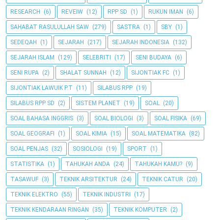
RESEARCH
(6)
REVEIW
(12)
RPP SD
(1)
RUKUN IMAN
(6)
SAHABAT RASULULLAH SAW
(279)
SASTRA
(1)
SBY
(1)
SEDEQAH
(1)
SEJARAH
(217)
SEJARAH INDONESIA
(132)
SEJARAH ISLAM
(129)
SELEBRITI
(17)
SENI BUDAYA
(6)
SENI RUPA
(2)
SHALAT SUNNAH
(12)
SIJONTIAK FC
(1)
SIJONTIAK LAWUIK P.T
(11)
SILABUS RPP
(19)
SILABUS RPP SD
(2)
SISTEM PLANET
(19)
SOAL
(20)
SOAL BAHASA INGGRIS
(3)
SOAL BIOLOGI
(3)
SOAL FISIKA
(69)
SOAL GEOGRAFI
(1)
SOAL KIMIA
(15)
SOAL MATEMATIKA
(82)
SOAL PENJAS
(32)
SOSIOLOGI
(19)
SPORT
(1)
STATISTIKA
(1)
TAHUKAH ANDA
(24)
TAHUKAH KAMU?
(9)
TASAWUF
(3)
TEKNIK ARSITEKTUR
(24)
TEKNIK CATUR
(20)
TEKNIK ELEKTRO
(55)
TEKNIK INDUSTRI
(17)
TEKNIK KENDARAAN RINGAN
(35)
TEKNIK KOMPUTER
(2)