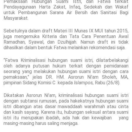
Pemaksaan Hubungan Suami Istri, dan Fatwa terkait
Pendayagunaan Harta Zakat, Infaq, Sedekah dan Wakaf
untuk Pembangunan Sarana Air Bersih dan Sanitasi Bagi
Masyarakat.
Sebetulnya dalam draft Materi III Munas IX MUI tahun 2015,
juga mengemuka Kriteria dan Tata Cara Penentuan Awal
Ramadhan, Syawal, dan Dzulhijjah. Namun draft ini tidak
dihasilkan dalam bentuk Fatwa melainkan rekomendasi saja.
“Fatwa Kriminalisasi hubungan suami istri, dilatarbelakangi
oleh adanya putusan hukum terkait dengan pemidanaan
seorang yang melakukan hubungan suami istri dengan cara
pemaksaan,” jelas DR. HM. Asrorun Ni’am Sholeh, MA,
pimpinan Sidang Komisi C kepada
Islampos,
Rabu (26/8).
Dikatakan Asrorun Ni’am, kriminalisasi hubungan suami istri
dengan subtansi rumusan, pada hakekatnya hubungan suami
istri dibangun atas dasar mawaddaah warahmah atau cinta
dan kasih sayang. Karena itu, hubungan seksual antara suami
istri itu merupakan ibadah, ada hak dan kewajiban yang
masing-masing harus saling menjaga.