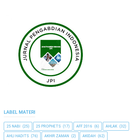
LABEL MATERI
25 NABI
(25)
25 PROPHETS
(17)
AFF 2016
(6)
AHLAK
(32)
AHLI HADITS
(76)
AKHIR ZAMAN
(2)
AKIDAH
(62)