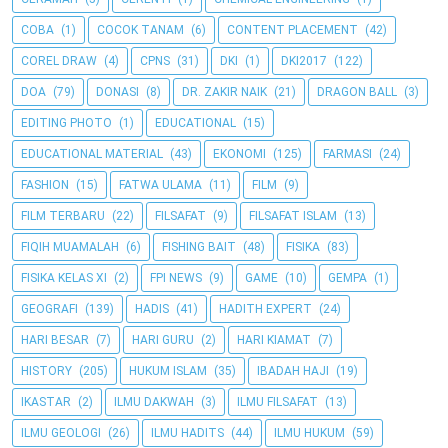
COBA
(1)
COCOK TANAM
(6)
CONTENT PLACEMENT
(42)
COREL DRAW
(4)
CPNS
(31)
DKI
(1)
DKI2017
(122)
DOA
(79)
DONASI
(8)
DR. ZAKIR NAIK
(21)
DRAGON BALL
(3)
EDITING PHOTO
(1)
EDUCATIONAL
(15)
EDUCATIONAL MATERIAL
(43)
EKONOMI
(125)
FARMASI
(24)
FASHION
(15)
FATWA ULAMA
(11)
FILM
(9)
FILM TERBARU
(22)
FILSAFAT
(9)
FILSAFAT ISLAM
(13)
FIQIH MUAMALAH
(6)
FISHING BAIT
(48)
FISIKA
(83)
FISIKA KELAS XI
(2)
FPI NEWS
(9)
GAME
(10)
GEMPA
(1)
GEOGRAFI
(139)
HADIS
(41)
HADITH EXPERT
(24)
HARI BESAR
(7)
HARI GURU
(2)
HARI KIAMAT
(7)
HISTORY
(205)
HUKUM ISLAM
(35)
IBADAH HAJI
(19)
IKASTAR
(2)
ILMU DAKWAH
(3)
ILMU FILSAFAT
(13)
ILMU GEOLOGI
(26)
ILMU HADITS
(44)
ILMU HUKUM
(59)