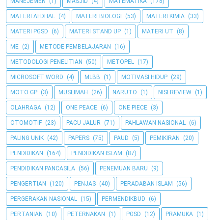
MANEJEMEN
(1)
MASJID
(4)
MATEMATIKA
(178)
MATERI AFDHAL
(4)
MATERI BIOLOGI
(53)
MATERI KIMIA
(33)
MATERI PGSD
(6)
MATERI STAND UP
(1)
MATERI UT
(8)
ME
(2)
METODE PEMBELAJARAN
(16)
METODOLOGI PENELITIAN
(50)
METOPEL
(17)
MICROSOFT WORD
(4)
MLBB
(1)
MOTIVASI HIDUP
(29)
MOTO GP
(3)
MUSLIMAH
(26)
NARUTO
(1)
NISI REVIEW
(1)
OLAHRAGA
(12)
ONE PEACE
(6)
ONE PIECE
(3)
OTOMOTIF
(23)
PACU JALUR
(71)
PAHLAWAN NASIONAL
(6)
PALING UNIK
(42)
PAPERS
(75)
PAUD
(5)
PEMIKIRAN
(20)
PENDIDIKAN
(164)
PENDIDIKAN ISLAM
(87)
PENDIDIKAN PANCASILA
(56)
PENEMUAN BARU
(9)
PENGERTIAN
(120)
PENJAS
(40)
PERADABAN ISLAM
(56)
PERGERAKAN NASIONAL
(15)
PERMENDIKBUD
(6)
PERTANIAN
(10)
PETERNAKAN
(1)
PGSD
(12)
PRAMUKA
(1)