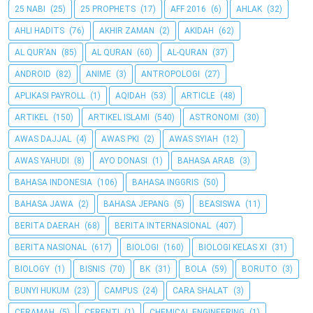
25 NABI
(25)
25 PROPHETS
(17)
AFF 2016
(6)
AHLAK
(32)
AHLI HADITS
(76)
AKHIR ZAMAN
(2)
AKIDAH
(62)
AL QUR'AN
(85)
AL QURAN
(60)
AL-QURAN
(37)
ANDROID
(82)
ANIME
(3)
ANTROPOLOGI
(27)
APLIKASI PAYROLL
(1)
AQIDAH
(53)
ARTICLE
(48)
ARTIKEL
(150)
ARTIKEL ISLAMI
(540)
ASTRONOMI
(30)
AWAS DAJJAL
(4)
AWAS PKI
(2)
AWAS SYIAH
(12)
AWAS YAHUDI
(8)
AYO DONASI
(1)
BAHASA ARAB
(3)
BAHASA INDONESIA
(106)
BAHASA INGGRIS
(50)
BAHASA JAWA
(2)
BAHASA JEPANG
(5)
BEASISWA
(11)
BERITA DAERAH
(68)
BERITA INTERNASIONAL
(407)
BERITA NASIONAL
(617)
BIOLOGI
(160)
BIOLOGI KELAS XI
(31)
BIOLOGY
(1)
BISNIS
(70)
BK
(31)
BOLA
(59)
BORUTO
(3)
BUNYI HUKUM
(23)
CAMPUS
(24)
CARA SHALAT
(3)
CERAMAH
(5)
CERENTI
(1)
CHEMICAL ENGINEERING
(1)