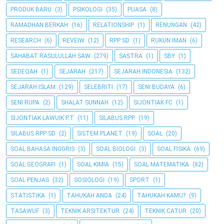
PRODUK BARU
(3)
PSIKOLOGI
(35)
PUASA
(8)
RAMADHAN BERKAH
(16)
RELATIONSHIP
(1)
RENUNGAN
(42)
RESEARCH
(6)
REVEIW
(12)
RPP SD
(1)
RUKUN IMAN
(6)
SAHABAT RASULULLAH SAW
(279)
SASTRA
(1)
SBY
(1)
SEDEQAH
(1)
SEJARAH
(217)
SEJARAH INDONESIA
(132)
SEJARAH ISLAM
(129)
SELEBRITI
(17)
SENI BUDAYA
(6)
SENI RUPA
(2)
SHALAT SUNNAH
(12)
SIJONTIAK FC
(1)
SIJONTIAK LAWUIK P.T
(11)
SILABUS RPP
(19)
SILABUS RPP SD
(2)
SISTEM PLANET
(19)
SOAL
(20)
SOAL BAHASA INGGRIS
(3)
SOAL BIOLOGI
(3)
SOAL FISIKA
(69)
SOAL GEOGRAFI
(1)
SOAL KIMIA
(15)
SOAL MATEMATIKA
(82)
SOAL PENJAS
(32)
SOSIOLOGI
(19)
SPORT
(1)
STATISTIKA
(1)
TAHUKAH ANDA
(24)
TAHUKAH KAMU?
(9)
TASAWUF
(3)
TEKNIK ARSITEKTUR
(24)
TEKNIK CATUR
(20)