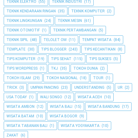
TEKNIK ELEKTRO
(55)
TEKNIK INDUSTRI
(17)
TEKNIK KENDARAAN RINGAN
(35)
TEKNIK KOMPUTER
(2)
TEKNIK LINGKUNGAN
(24)
TEKNIK MESIN
(61)
TEKNIK OTOMOTIF
(1)
TEKNIK PERTAMBANGAN
(5)
TEKNIK SIPIL
(48)
TELOLET OM
(11)
TEMPAT WISATA
(84)
TEMPLATE
(30)
TIPS BLOGGER
(243)
TIPS KECANTIKAN
(8)
TIPS KOMPUTER
(19)
TIPS SEHAT
(115)
TIPS SUKSES
(5)
TIPS WORDPRESS
(1)
TKJ
(35)
TOKOH DUNIA
(2)
TOKOH ISLAM
(29)
TOKOH NASIONAL
(18)
TOUR
(1)
TRICK
(3)
UMPAN PANCING
(23)
UNDERSTANDING
(5)
UR
(2)
USA TODAY
(1)
WALI SONGO
(12)
WISATA ACEH
(10)
WISATA AMBON
(12)
WISATA BALI
(15)
WISATA BANDUNG
(17)
WISATA BATAM
(10)
WISATA BOGOR
(9)
WISATA TABANAN BALI
(1)
WISATA YOGYAKARTA
(10)
ZAKAT
(6)