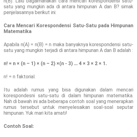
n(B). Lalu bagaimanakah cara mencari korespondensi satu-
satu yang mungkin ada di antara himpunan A dan B? simak
penjelasannya berikut ini:
Cara Mencari Korespondensi Satu-Satu pada Himpunan
Matematika
Apabila n(A) = n(B) = n maka banyaknya korespondensi satu-
satu yang mungkin terjadi di antara himpunan A dan B adalah :
n! = n × (n – 1) × (n – 2) ×(n - 3) ... 4 × 3 × 2 × 1.
n! = n faktorial.
Itu adalah rumus yang bisa digunakan dalam mencari
korespondesni satu-satu di dalam himpunan matematika.
Nah di bawah ini ada beberapa contoh soal yang menerapkan
rumus tersebut untuk menyelesaikan soal-soal seputar
himpunan. Yuk mari kita amati!
Contoh Soal: