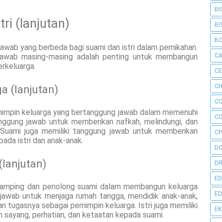
BI
ri (lanjutan)
BI
B
wab yang berbeda bagi suami dan istri dalam pernikahan.
awab masing-masing adalah penting untuk membangun
C
rkeluarga.
C
a (lanjutan)
CH
C
impin keluarga yang bertanggung jawab dalam memenuhi
C
anggung jawab untuk memberikan nafkah, melindungi, dan
 Suami juga memiliki tanggung jawab untuk memberikan
CP
pada istri dan anak-anak.
D
(lanjutan)
DR
ED
damping dan penolong suami dalam membangun keluarga
ED
g jawab untuk menjaga rumah tangga, mendidik anak-anak,
tugasnya sebagai pemimpin keluarga. Istri juga memiliki
E
 sayang, perhatian, dan ketaatan kepada suami.