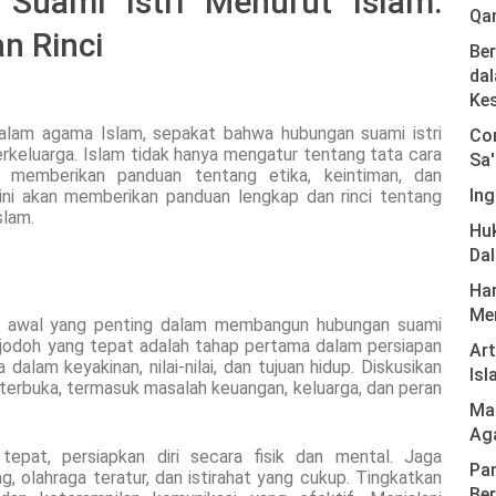
Suami Istri Menurut Islam:
Qa
n Rinci
Ber
dal
Ke
alam agama Islam, sepakat bahwa hubungan suami istri
Com
erkeluarga. Islam tidak hanya mengatur tentang tata cara
Sa'
ga memberikan panduan tentang etika, keintiman, dan
Ing
 ini akan memberikan panduan lengkap dan rinci tentang
slam.
Hu
Da
Har
Men
ah awal yang penting dalam membangun hubungan suami
i jodoh yang tepat adalah tahap pertama dalam persiapan
Ar
dalam keyakinan, nilai-nilai, dan tujuan hidup. Diskusikan
Isl
 terbuka, termasuk masalah keuangan, keluarga, dan peran
Mas
Ag
pat, persiapkan diri secara fisik dan mental. Jaga
Pan
 olahraga teratur, dan istirahat yang cukup. Tingkatkan
Ber