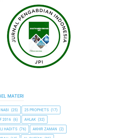
BEL MATERI
 NABI
(25)
25 PROPHETS
(17)
F 2016
(6)
AHLAK
(32)
LI HADITS
(76)
AKHIR ZAMAN
(2)