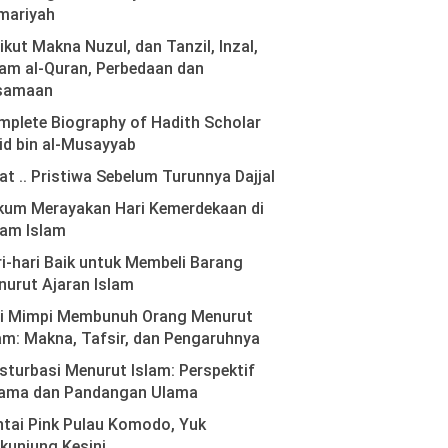
mariyah
ikut Makna Nuzul, dan Tanzil, Inzal,
am al-Quran, Perbedaan dan
samaan
plete Biography of Hadith Scholar
id bin al-Musayyab
at .. Pristiwa Sebelum Turunnya Dajjal
kum Merayakan Hari Kemerdekaan di
lam Islam
i-hari Baik untuk Membeli Barang
urut Ajaran Islam
ti Mimpi Membunuh Orang Menurut
am: Makna, Tafsir, dan Pengaruhnya
turbasi Menurut Islam: Perspektif
ama dan Pandangan Ulama
tai Pink Pulau Komodo, Yuk
kunjung Kesini