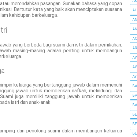
AK
, atau merendahkan pasangan. Gunakan bahasa yang sopan
ikasi. Bertutur kata yang baik akan menciptakan suasana
AL
lam kehidupan berkeluarga.
AN
tri
A
AQ
wab yang berbeda bagi suami dan istri dalam pernikahan.
AR
awab masing-masing adalah penting untuk membangun
rkeluarga.
AW
AW
ga
AY
impin keluarga yang bertanggung jawab dalam memenuhi
BA
anggung jawab untuk memberikan nafkah, melindungi, dan
BA
 Suami juga memiliki tanggung jawab untuk memberikan
pada istri dan anak-anak.
BA
BE
BE
damping dan penolong suami dalam membangun keluarga
BE