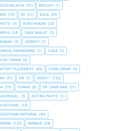
OLOGI KELAS XI
(31)
BIOLOGY
(1)
SNIS
(70)
BK
(31)
BOLA
(59)
ORUTO
(3)
BUNYI HUKUM
(23)
AMPUS
(24)
CARA SHALAT
(3)
ERAMAH
(5)
CERENTI
(1)
EMICAL ENGINEERING
(1)
COBA
(1)
OCOK TANAM
(6)
ONTENT PLACEMENT
(42)
COREL DRAW
(4)
NS
(31)
DKI
(1)
DKI2017
(122)
OA
(79)
DONASI
(8)
DR. ZAKIR NAIK
(21)
AGON BALL
(3)
EDITING PHOTO
(1)
UCATIONAL
(15)
UCATIONAL MATERIAL
(43)
KONOMI
(125)
FARMASI
(24)