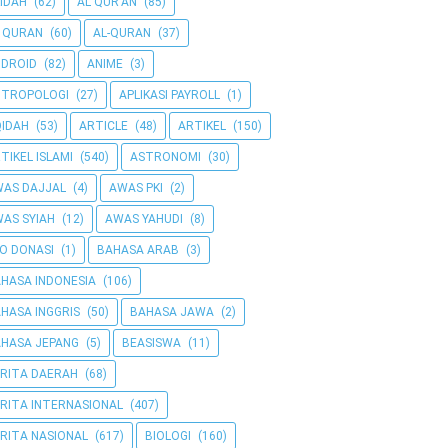
IDAH
(62)
AL QUR'AN
(85)
 QURAN
(60)
AL-QURAN
(37)
DROID
(82)
ANIME
(3)
NTROPOLOGI
(27)
APLIKASI PAYROLL
(1)
IDAH
(53)
ARTICLE
(48)
ARTIKEL
(150)
TIKEL ISLAMI
(540)
ASTRONOMI
(30)
AS DAJJAL
(4)
AWAS PKI
(2)
AS SYIAH
(12)
AWAS YAHUDI
(8)
O DONASI
(1)
BAHASA ARAB
(3)
HASA INDONESIA
(106)
HASA INGGRIS
(50)
BAHASA JAWA
(2)
HASA JEPANG
(5)
BEASISWA
(11)
RITA DAERAH
(68)
RITA INTERNASIONAL
(407)
RITA NASIONAL
(617)
BIOLOGI
(160)