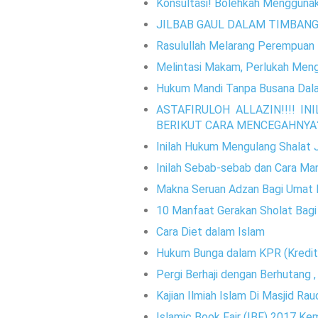
Konsultasi! Bolehkah Menggunak
JILBAB GAUL DALAM TIMBANG
Rasulullah Melarang Perempuan 
Melintasi Makam, Perlukah Meng
Hukum Mandi Tanpa Busana Dal
ASTAFIRULOH ALLAZIN!!!! I
BERIKUT CARA MENCEGAHNYA??
Inilah Hukum Mengulang Shalat J
Inilah Sebab-sebab dan Cara Man
Makna Seruan Adzan Bagi Umat 
10 Manfaat Gerakan Sholat Bag
Cara Diet dalam Islam
Hukum Bunga dalam KPR (Kredit
Pergi Berhaji dengan Berhutang 
Kajian Ilmiah Islam Di Masjid Ra
Islamic Book Fair (IBF) 2017 Kem