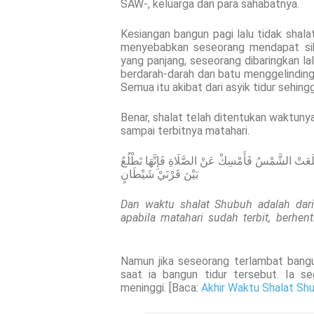
SAW-, keluarga dan para sahabatnya.
Kesiangan bangun pagi lalu tidak shala
menyebabkan seseorang mendapat siks
yang panjang, seseorang dibaringkan la
berdarah-darah dan batu menggelinding.
Semua itu akibat dari asyik tidur sehing
Benar, shalat telah ditentukan waktunya
sampai terbitnya matahari.
عَتْ الشَّمْسُ فَأَمْسِكْ عَنْ الصَّلَاةِ فَإِنَّهَا تَطْلُعُ
بَيْنَ قَرْنَيْ شَيْطَانٍ
Dan waktu shalat Shubuh adalah dari 
apabila matahari sudah terbit, berhent
Namun jika seseorang terlambat bang
saat ia bangun tidur tersebut. Ia 
meninggi. [Baca:
Akhir Waktu Shalat Sh