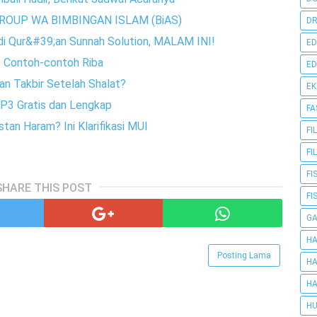
ROUP WA BIMBINGAN ISLAM (BiAS)
DR
 di Qur&#39;an Sunnah Solution, MALAM INI!
ED
a, Contoh-contoh Riba
ED
an Takbir Setelah Shalat?
E
P3 Gratis dan Lengkap
FA
an Haram? Ini Klarifikasi MUI
FI
FI
FI
SHARE THIS POST
FI
G
HA
Posting Lama
HA
HA
HU