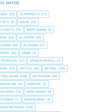
BEL MATERI
 NABI
(25)
25 PROPHETS
(17)
F 2016
(6)
AHLAK
(32)
LI HADITS
(76)
AKHIR ZAMAN
(2)
IDAH
(62)
AL QUR'AN
(85)
 QURAN
(60)
AL-QURAN
(37)
DROID
(82)
ANIME
(3)
NTROPOLOGI
(27)
APLIKASI PAYROLL
(1)
IDAH
(53)
ARTICLE
(48)
ARTIKEL
(150)
TIKEL ISLAMI
(540)
ASTRONOMI
(30)
AS DAJJAL
(4)
AWAS PKI
(2)
AS SYIAH
(12)
AWAS YAHUDI
(8)
O DONASI
(1)
BAHASA ARAB
(3)
HASA INDONESIA
(106)