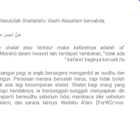
 Rasulullah
Shallallahu 'Alaihi Wasallam
bersabda,
مَنْ نَسِيَ صَلَاة
 shalat atau tertidur maka kafaratnya adalah ia
“
 Muslim) dalam riwayat lain terdapat tambahan, “tidak ada
kafarat baginya kecuali itu.”
bangun pagi, ia wajib bersegera mengambil air wudhu dan
ngun. Perasaan merasa bersalah harus, tapi tidak boleh
ak ada lagi kesempatan shalat. Shalat bagi orang yang
etapi hendaknya, ia bersungguh-sungguh menyiapkan diri
eperti berwudhu sebelum tidur, membaca zikir sebelum
larm, dan sarana lainnya. Wallahu A’lam. [PurWD/voa-