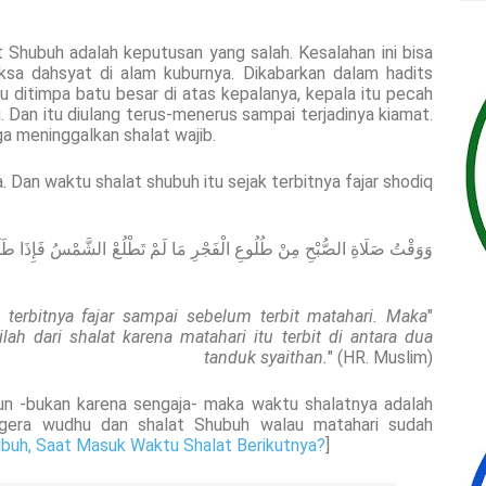
t Shubuh adalah keputusan yang salah. Kesalahan ini bisa
a dahsyat di alam kuburnya. Dikabarkan dalam hadits
lu ditimpa batu besar di atas kepalanya, kepala itu pecah
 Dan itu diulang terus-menerus sampai terjadinya kiamat.
ga meninggalkan shalat wajib.
. Dan waktu shalat shubuh itu sejak terbitnya fajar shodiq
وَوَقْتُ صَلَاةِ الصُّبْحِ مِنْ طُلُوعِ الْفَجْرِ مَا لَمْ تَطْلُعْ الشَّمْسُ فَإِذَا طَلَ
terbitnya fajar sampai sebelum terbit matahari. Maka
"
ilah dari shalat karena matahari itu terbit di antara dua
tanduk syaithan.
" (HR. Muslim)
un -bukan karena sengaja- maka waktu shalatnya adalah
segera wudhu dan shalat Shubuh walau matahari sudah
ubuh, Saat Masuk Waktu Shalat Berikutnya?
]