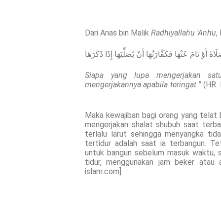
Dari Anas bin Malik
Radhiyallahu 'Anhu
,
ً أَوْ نَامَ عَنْهَا فَكَفَّارَتُهَا أَنْ يُصَلِّيَهَا إِذَا ذَكَرَهَا
Siapa yang lupa mengerjakan satu
mengerjakannya apabila teringat.
” (HR.
Maka kewajiban bagi orang yang telat 
mengerjakan shalat shubuh saat terba
terlalu larut sehingga menyangka tid
tertidur adalah saat ia terbangun. T
untuk bangun sebelum masuk waktu, s
tidur, menggunakan jam beker atau a
islam.com]