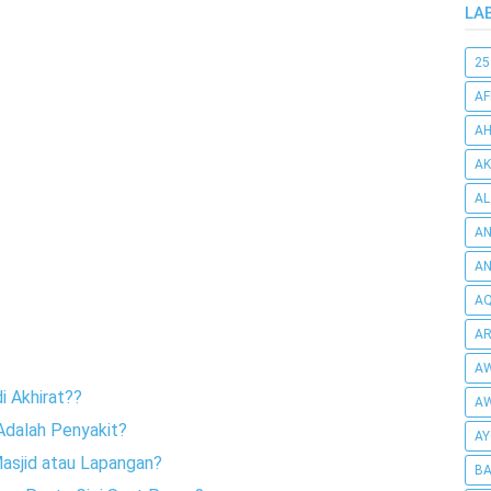
LA
25
AF
AH
AK
AL
AN
A
AQ
AR
AW
i Akhirat??
AW
Adalah Penyakit?
AY
 Masjid atau Lapangan?
BA