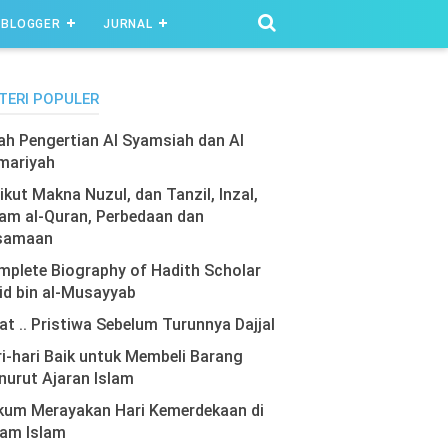
BLOGGER
JURNAL
TERI POPULER
lah Pengertian Al Syamsiah dan Al
mariyah
ikut Makna Nuzul, dan Tanzil, Inzal,
am al-Quran, Perbedaan dan
samaan
plete Biography of Hadith Scholar
id bin al-Musayyab
at .. Pristiwa Sebelum Turunnya Dajjal
i-hari Baik untuk Membeli Barang
urut Ajaran Islam
kum Merayakan Hari Kemerdekaan di
lam Islam