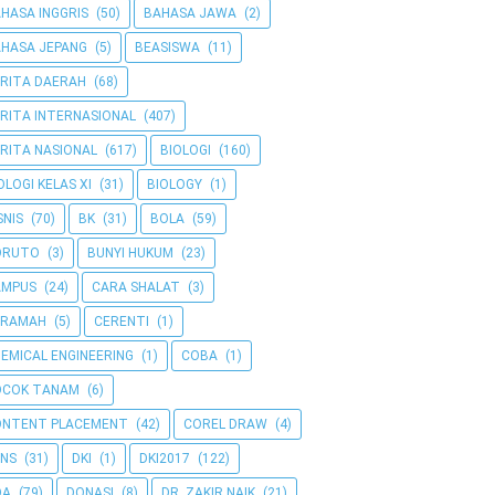
HASA INGGRIS
(50)
BAHASA JAWA
(2)
HASA JEPANG
(5)
BEASISWA
(11)
RITA DAERAH
(68)
RITA INTERNASIONAL
(407)
RITA NASIONAL
(617)
BIOLOGI
(160)
OLOGI KELAS XI
(31)
BIOLOGY
(1)
SNIS
(70)
BK
(31)
BOLA
(59)
ORUTO
(3)
BUNYI HUKUM
(23)
AMPUS
(24)
CARA SHALAT
(3)
ERAMAH
(5)
CERENTI
(1)
EMICAL ENGINEERING
(1)
COBA
(1)
OCOK TANAM
(6)
ONTENT PLACEMENT
(42)
COREL DRAW
(4)
NS
(31)
DKI
(1)
DKI2017
(122)
OA
(79)
DONASI
(8)
DR. ZAKIR NAIK
(21)