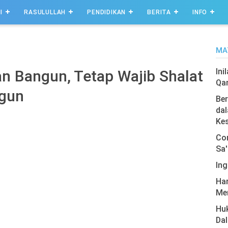
I
RASULULLAH
PENDIDIKAN
BERITA
INFO
MA
Ini
an Bangun, Tetap Wajib Shalat
Qa
ngun
Ber
dal
Ke
Com
Sa'
Ing
Har
Men
Hu
Da