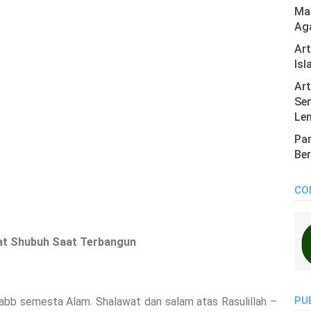
Mas
Ag
Ar
Isl
Art
Sen
Len
Pan
Ber
CO
lat Shubuh Saat Terbangun
PU
, Rabb semesta Alam. Shalawat dan salam atas Rasulillah –