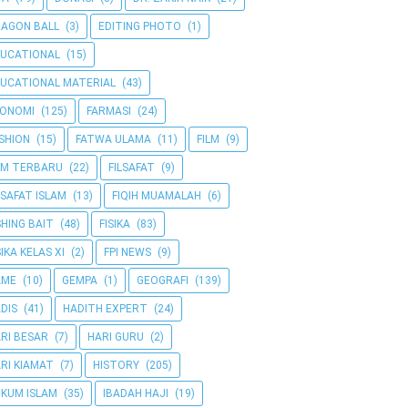
AGON BALL
(3)
EDITING PHOTO
(1)
UCATIONAL
(15)
UCATIONAL MATERIAL
(43)
KONOMI
(125)
FARMASI
(24)
SHION
(15)
FATWA ULAMA
(11)
FILM
(9)
LM TERBARU
(22)
FILSAFAT
(9)
LSAFAT ISLAM
(13)
FIQIH MUAMALAH
(6)
SHING BAIT
(48)
FISIKA
(83)
SIKA KELAS XI
(2)
FPI NEWS
(9)
AME
(10)
GEMPA
(1)
GEOGRAFI
(139)
DIS
(41)
HADITH EXPERT
(24)
RI BESAR
(7)
HARI GURU
(2)
RI KIAMAT
(7)
HISTORY
(205)
KUM ISLAM
(35)
IBADAH HAJI
(19)